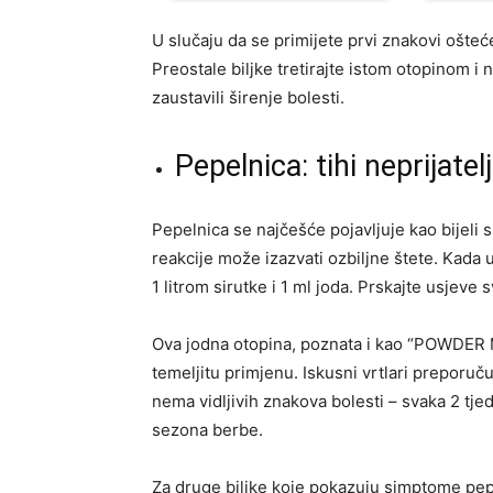
U slučaju da se primijete prvi znakovi ošteć
Preostale biljke tretirajte istom otopinom i
zaustavili širenje bolesti.
Pepelnica: tihi neprijate
Pepelnica se najčešće pojavljuje kao bijeli 
reakcije može izazvati ozbiljne štete. Kada 
1 litrom sirutke i 1 ml joda. Prskajte usjeve 
Ova jodna otopina, poznata i kao “POWDER M
temeljitu primjenu. Iskusni vrtlari preporuč
nema vidljivih znakova bolesti – svaka 2 tje
sezona berbe.
Za druge biljke koje pokazuju simptome pepe