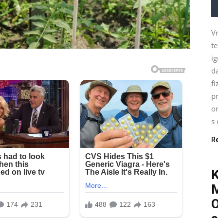
Vr
t
ig
d
fi
pr
o
s 
R
O