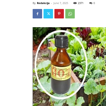
By
Redakcija
-
June 7, 2025
2371
0