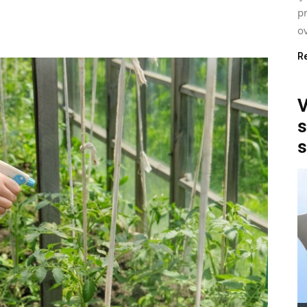
p
ov
R
V
s
s