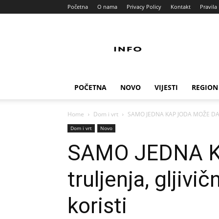
Početna
O nama
Privacy Policy
Kontakt
Pravila 
Info
Pult
POČETNA
NOVO
VIJESTI
REGION
Home
Dom i vrt
SAMO JEDNA KAP JODA MOŽE DA SPAS
Dom i vrt
Novo
SAMO JEDNA K
truljenja, gljivi
koristi