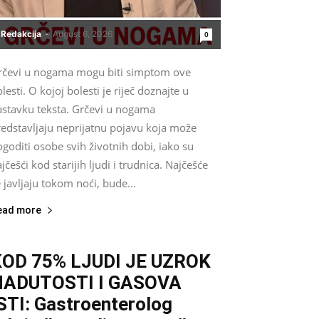
Redakcija
-
August 6, 2026
0
rčevi u nogama mogu biti simptom ove
lesti. O kojoj bolesti je riječ doznajte u
astavku teksta. Grčevi u nogama
redstavljaju neprijatnu pojavu koja može
goditi osobe svih životnih dobi, iako su
jčešći kod starijih ljudi i trudnica. Najčešće
 javljaju tokom noći, bude...
ead more
KOD 75% LJUDI JE UZROK
NADUTOSTI I GASOVA
STI: Gastroenterolog