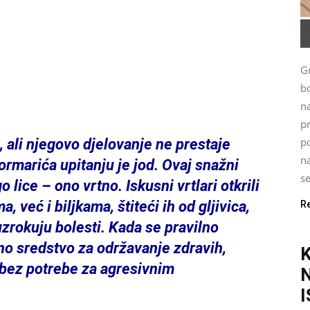
G
bo
n
p
po
ali njegovo djelovanje ne prestaje
na
ormarića upitanju je jod. Ovaj snažni
se
o lice – ono vrtno. Iskusni vrtlari otkrili
 već i biljkama, štiteći ih od gljivica,
R
uzrokuju bolesti. Kada se pravilno
no sredstvo za održavanje zdravih,
– bez potrebe za agresivnim
I