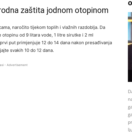
o
rirodna zaštita jodnom otopinom
cama, naročito tijekom toplih i vlažnih razdoblja. Da
 otopinu od 9 litara vode, 1 litre sirutke i 2 ml
prvi put primjenjuje 12 do 14 dana nakon presađivanja
jajte svakih 10 do 12 dana.
asi - Advertisement
Da
na
g
ga
p
lj