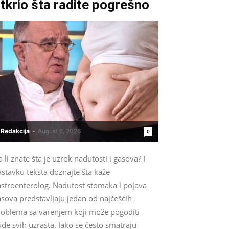
tkrio šta radite pogrešno
Redakcija
-
August 6, 2026
0
 li znate šta je uzrok nadutosti i gasova? I
stavku teksta doznajte šta kaže
astroenterolog. Nadutost stomaka i pojava
sova predstavljaju jedan od najčešćih
roblema sa varenjem koji može pogoditi
ude svih uzrasta. Iako se često smatraju