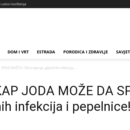
i uslovi korištenja
DOM I VRT
ESTRADA
PORODICA I ZDRAVLJE
SAVJET
I BAŠTU: Od truljenja, gljivičnih infekcija...
AP JODA MOŽE DA SP
čnih infekcija i pepelnic