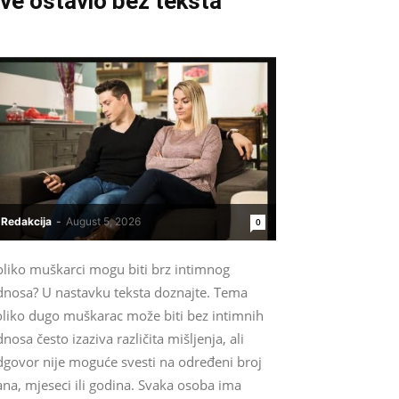
ve ostavio bez teksta
Redakcija
-
August 5, 2026
0
oliko muškarci mogu biti brz intimnog
dnosa? U nastavku teksta doznajte. Tema
oliko dugo muškarac može biti bez intimnih
nosa često izaziva različita mišljenja, ali
dgovor nije moguće svesti na određeni broj
na, mjeseci ili godina. Svaka osoba ima