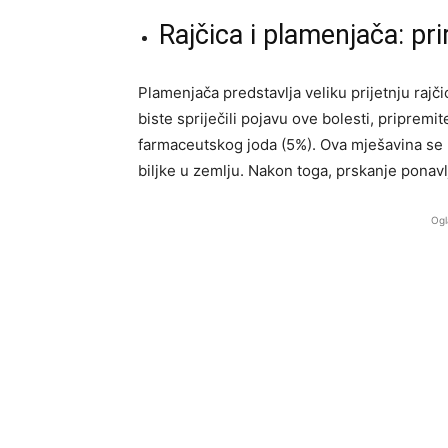
Rajčica i plamenjača: p
Plamenjača predstavlja veliku prijetnju rajči
biste spriječili pojavu ove bolesti, pripremite
farmaceutskog joda (5%). Ova mješavina se 
biljke u zemlju. Nakon toga, prskanje ponavl
Ogl