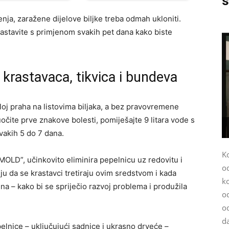
s
enja, zaražene dijelove biljke treba odmah ukloniti.
 nastavite s primjenom svakih pet dana kako biste
lj krastavaca, tikvica i bundeva
sloj praha na listovima biljaka, a bez pravovremene
uočite prve znakove bolesti, pomiješajte 9 litara vode s
svakih 5 do 7 dana.
K
OLD”, učinkovito eliminira pepelnicu uz redovitu i
o
uju da se krastavci tretiraju ovim sredstvom i kada
k
dna – kako bi se spriječio razvoj problema i produžila
od
o
da
lnice – uključujući sadnice i ukrasno drveće –