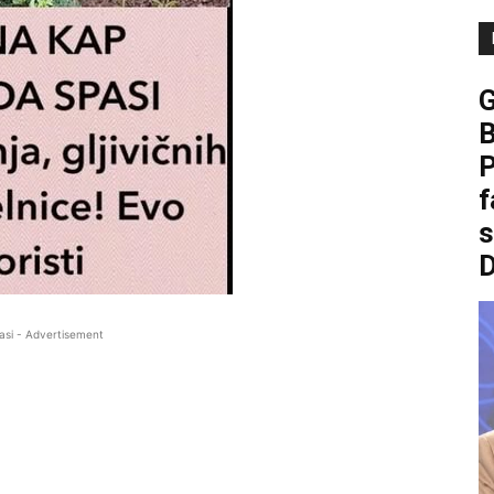
B
P
f
asi - Advertisement