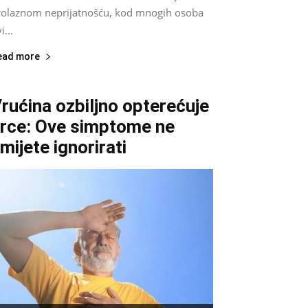
rolaznom neprijatnošću, kod mnogih osoba
i...
ead more
rućina ozbiljno opterećuje
rce: Ove simptome ne
mijete ignorirati