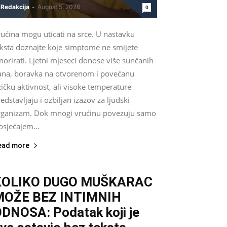
Redakcija
-
August 5, 2026
0
ućina mogu uticati na srce. U nastavku
eksta doznajte koje simptome ne smijete
norirati. Ljetni mjeseci donose više sunčanih
ana, boravka na otvorenom i povećanu
zičku aktivnost, ali visoke temperature
edstavljaju i ozbiljan izazov za ljudski
rganizam. Dok mnogi vrućinu povezuju samo
osjećajem...
ead more
KOLIKO DUGO MUŠKARAC
MOŽE BEZ INTIMNIH
DNOSA: Podatak koji je