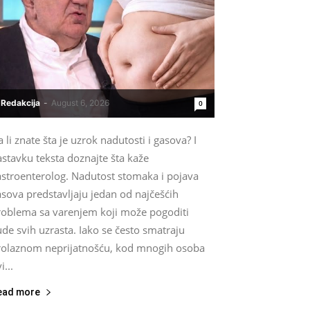
Redakcija
-
August 6, 2026
0
 li znate šta je uzrok nadutosti i gasova? I
stavku teksta doznajte šta kaže
astroenterolog. Nadutost stomaka i pojava
sova predstavljaju jedan od najčešćih
roblema sa varenjem koji može pogoditi
ude svih uzrasta. Iako se često smatraju
rolaznom neprijatnošću, kod mnogih osoba
i...
ead more