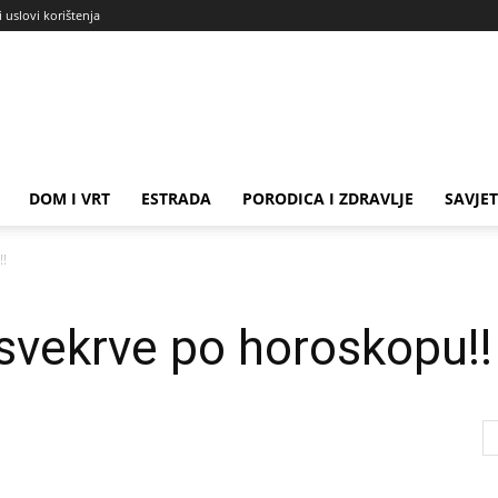
i uslovi korištenja
DOM I VRT
ESTRADA
PORODICA I ZDRAVLJE
SAVJET
!!
svekrve po horoskopu!!