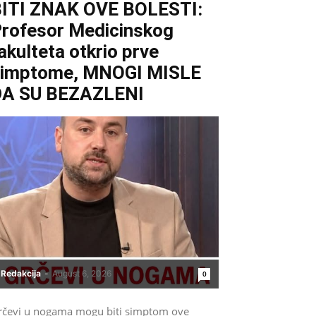
ITI ZNAK OVE BOLESTI:
rofesor Medicinskog
akulteta otkrio prve
simptome, MNOGI MISLE
DA SU BEZAZLENI
Redakcija
-
August 6, 2026
0
rčevi u nogama mogu biti simptom ove