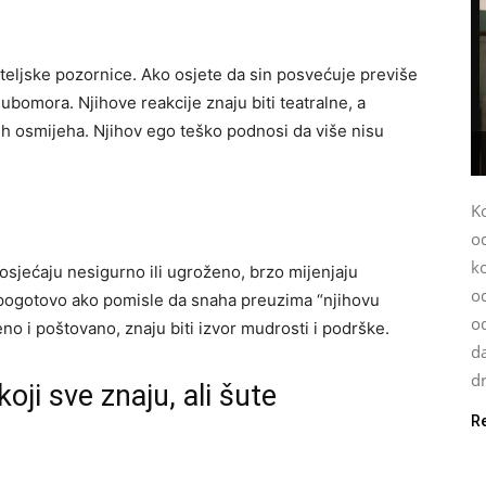
iteljske pozornice. Ako osjete da sin posvećuje previše
jubomora. Njihove reakcije znaju biti teatralne, a
ih osmijeha. Njihov ego teško podnosi da više nisu
K
o
k
 osjećaju nesigurno ili ugroženo, brzo mijenjaju
od
 pogotovo ako pomisle da snaha preuzima “njihovu
o
eno i poštovano, znaju biti izvor mudrosti i podrške.
da
dr
oji sve znaju, ali šute
R