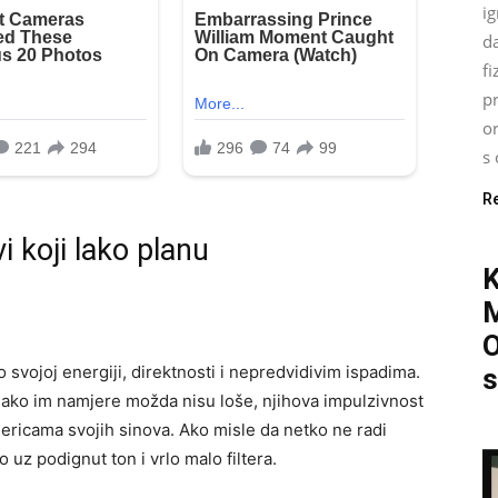
ig
d
fi
pr
o
s 
R
 koji lako planu
O
vojoj energiji, direktnosti i nepredvidivim ispadima.
s
. Iako im namjere možda nisu loše, njihova impulzivnost
tnericama svojih sinova. Ako misle da netko ne radi
 uz podignut ton i vrlo malo filtera.