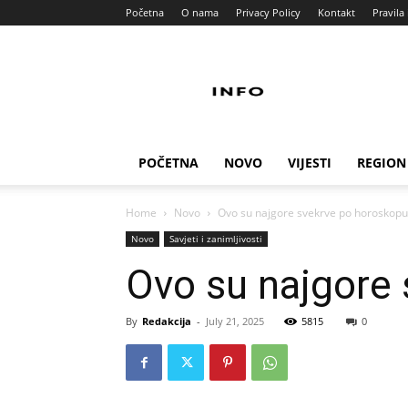
Početna
O nama
Privacy Policy
Kontakt
Pravila 
Info
Pult
POČETNA
NOVO
VIJESTI
REGION
Home
Novo
Ovo su najgore svekrve po horoskopu
Novo
Savjeti i zanimljivosti
Ovo su najgore 
By
Redakcija
-
July 21, 2025
5815
0