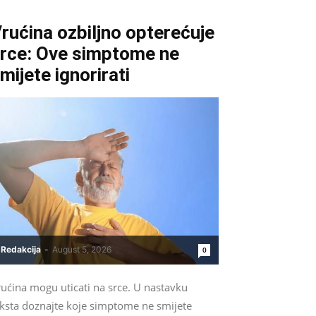
rućina ozbiljno opterećuje
rce: Ove simptome ne
mijete ignorirati
Redakcija
-
August 5, 2026
0
ućina mogu uticati na srce. U nastavku
eksta doznajte koje simptome ne smijete