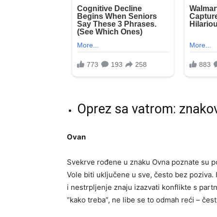
Oprez sa vatrom: znakovi
Ovan
Svekrve rođene u znaku Ovna poznate su po s
Vole biti uključene u sve, često bez poziva
i nestrpljenje znaju izazvati konflikte s par
“kako treba”, ne libe se to odmah reći – često