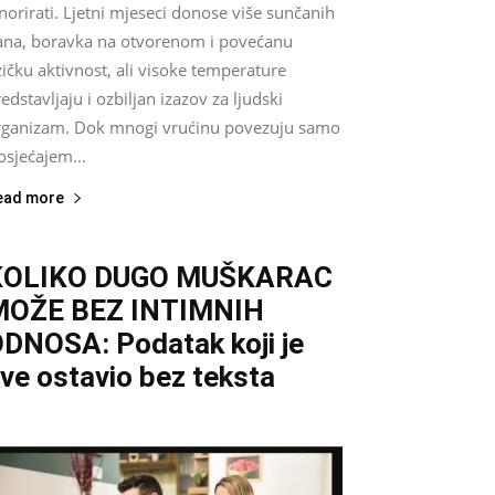
norirati. Ljetni mjeseci donose više sunčanih
ana, boravka na otvorenom i povećanu
zičku aktivnost, ali visoke temperature
edstavljaju i ozbiljan izazov za ljudski
rganizam. Dok mnogi vrućinu povezuju samo
osjećajem...
ead more
KOLIKO DUGO MUŠKARAC
MOŽE BEZ INTIMNIH
DNOSA: Podatak koji je
ve ostavio bez teksta