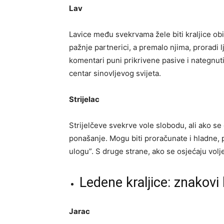
Lav
Lavice među svekrvama žele biti kraljice ob
pažnje partnerici, a premalo njima, proradi l
komentari puni prikrivene pasive i nategnut
centar sinovljevog svijeta.
Strijelac
Strijelčeve svekrve vole slobodu, ali ako se
ponašanje. Mogu biti proračunate i hladne,
ulogu”. S druge strane, ako se osjećaju volj
Ledene kraljice: znakovi k
Jarac