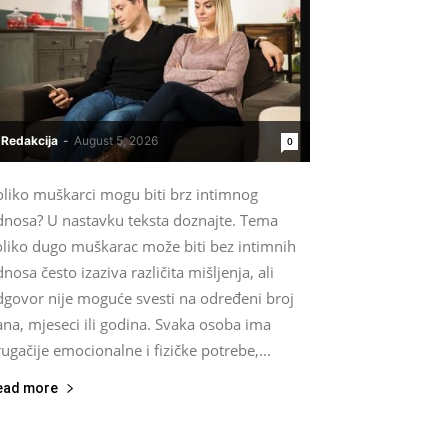
Redakcija
-
August 5, 2026
0
oliko muškarci mogu biti brz intimnog
dnosa? U nastavku teksta doznajte. Tema
oliko dugo muškarac može biti bez intimnih
nosa često izaziva različita mišljenja, ali
dgovor nije moguće svesti na određeni broj
na, mjeseci ili godina. Svaka osoba ima
ugačije emocionalne i fizičke potrebe,...
ead more