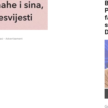
B
P
f
asi - Advertisement
G