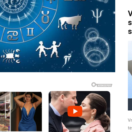
V
s
s
Vr
t