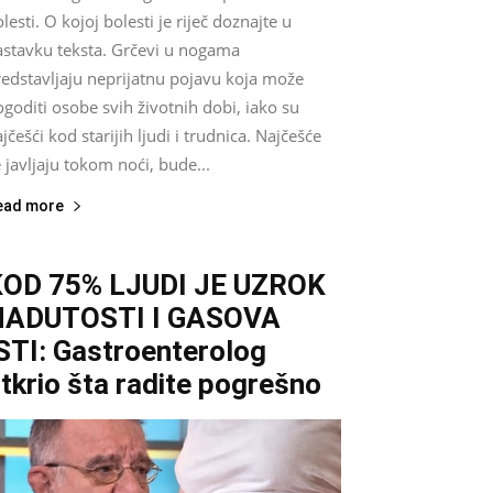
lesti. O kojoj bolesti je riječ doznajte u
astavku teksta. Grčevi u nogama
redstavljaju neprijatnu pojavu koja može
goditi osobe svih životnih dobi, iako su
jčešći kod starijih ljudi i trudnica. Najčešće
 javljaju tokom noći, bude...
ead more
KOD 75% LJUDI JE UZROK
NADUTOSTI I GASOVA
STI: Gastroenterolog
tkrio šta radite pogrešno