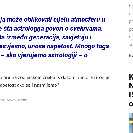
bo
n
ja može oblikovati cijelu atmosferu u
p
e šta astrologija govori o svekrvama.
po
na
a između generacija, savjetuju i
se
nesvjesno, unose napetost. Mnogo toga
i – ako vjerujemo astrologiji – o
R
 prema zodijačkom znaku, s dozom humora i ironije,
napetost ako se i nasmijemo?
I
asi - Advertisement
o