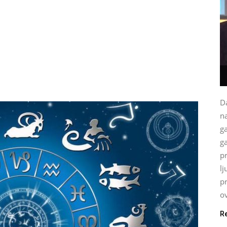
Da
na
g
ga
p
lj
p
ov
R