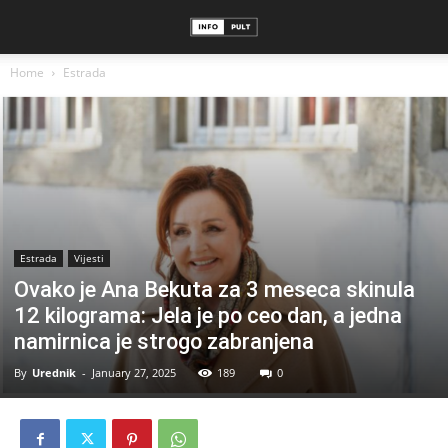
Home
Estrada
Estrada
Vijesti
Ovako je Ana Bekuta za 3 meseca skinula
12 kilograma: Jela je po ceo dan, a jedna
namirnica je strogo zabranjena
By
Urednik
-
January 27, 2025
189
0