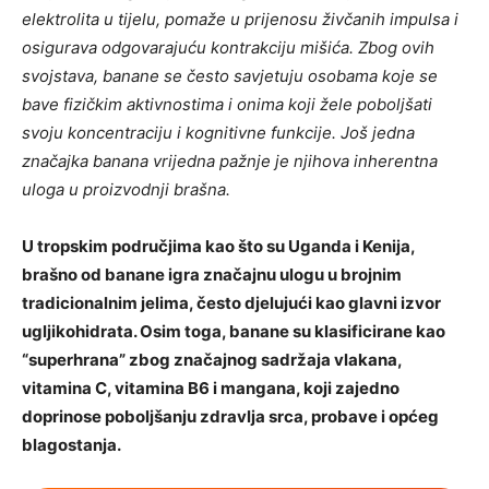
elektrolita u tijelu, pomaže u prijenosu živčanih impulsa i
osigurava odgovarajuću kontrakciju mišića. Zbog ovih
svojstava, banane se često savjetuju osobama koje se
bave fizičkim aktivnostima i onima koji žele poboljšati
svoju koncentraciju i kognitivne funkcije. Još jedna
značajka banana vrijedna pažnje je njihova inherentna
uloga u proizvodnji brašna.
U tropskim područjima kao što su Uganda i Kenija,
brašno od banane igra značajnu ulogu u brojnim
tradicionalnim jelima, često djelujući kao glavni izvor
ugljikohidrata. Osim toga, banane su klasificirane kao
“superhrana” zbog značajnog sadržaja vlakana,
vitamina C, vitamina B6 i mangana, koji zajedno
doprinose poboljšanju zdravlja srca, probave i općeg
blagostanja.