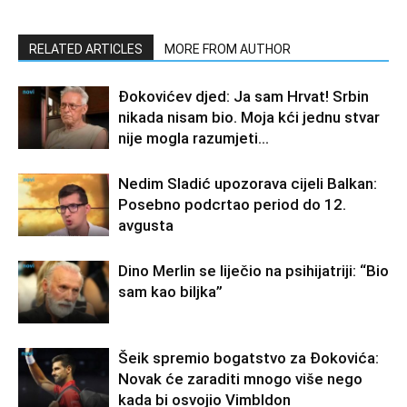
RELATED ARTICLES
MORE FROM AUTHOR
Đokovićev djed: Ja sam Hrvat! Srbin
nikada nisam bio. Moja kći jednu stvar
nije mogla razumjeti…
Nedim Sladić upozorava cijeli Balkan:
Posebno podcrtao period do 12.
avgusta
Dino Merlin se liječio na psihijatriji: “Bio
sam kao biljka”
Šeik spremio bogatstvo za Đokovića:
Novak će zaraditi mnogo više nego
kada bi osvojio Vimbldon