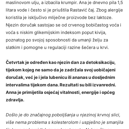
maslinovom ulju, a izbacila krumpir. Ana je dnevno pila 1,5
litara vode i često si je priuštila Rastavić čaj. Zbog alergije
koristila je isključivo mliječne proizvode bez laktoze.
Njezin doručak sastojao se od crvenog bobičastog voća i
voća s niskim glikemijskim indeksom poput kivija,
poznatog po svojoj sposobnosti da umanji želju za
slatkim i pomogne u regulaciji razine šećera u krvi.
Četvrtak je određen kao njezin dan za detoksikaciju,
tijekom kojeg ne samo da je zadržala svoj uobičajeni
doručak, već je i jela lubenicu ili ananas u dosljednim
intervalima tijekom dana. Rezultati su bili izvanredni.
Anna je primijetila osjećaj vitalnosti, energije i općeg
zdravlja.
D
ošlo je do značajnog poboljšanja u njezinoj krvnoj slici,
više nema problema s kolesterolom i uspješno je smanjila