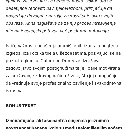
lijekove za krvni tlak za pedeset posto. Nakon što se
desetljeće redovito bavi tjelovježbom, primjećuje da
posjeduje dovoljno energije za obavljanje svih svojih
obaveza. Anna naglašava da za nju proces mršavljenja
nije natjecateljski pothvat, već postupno putovanje.
Ističe važnost donošenja promišljenih izbora u pogledu
izgleda lica i oblika tijela u šezdesetima, pozivajući se na
poznatu glumicu Catherine Deneuve. Izražava
zadovoljstvo svojim postignućima te je i dalje motivirana
za održavanje zdravog načina života, što joj omogućuje
da vrednuje svoje profesionalno bavljenje i svakodnevna
iskustva.
BONUS TEKST
Iznenađujuća, ali fascinantna činjenica je iznimna
povezanost banana, koje su među najomiljenijim voćem