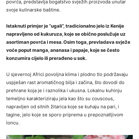
povrća, predstavlja bogatstvo svježih proizvoda unutar
svoje kulinarske baštine.
Istaknuti primjer je “ugali”, tradicionalno jelo iz Kenije
napravljeno od kukuruza, koje se obično poslužuje uz
asortiman povrća i mesa. Osim toga, prevladava svježe
voće poput manga, ananasa i papaje, koje se često
konzumira cijelo ili prerađeno u sok.
U sjevernoj Africi povoljna klima i plodno tlo podržavaju
uspješan rast aromatičnog bilja i začina, što dovodi do
prehrane koja je i raznolika i ukusna. Lokalnu kuhinju
temeljno karakteriziraju jela kao što su couscous,
napravljen od sitnih žitarica koje se kuhaju na pari, i
tagine, jelo koje se sporo priprema u prepoznatljivom
loncu.