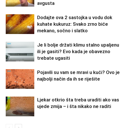
avgusta
Dodajte ova 2 sastojka u vodu dok
kuhate kukuruz: Svako zrno biće
mekano, sočno i slatko
Je li bolje držati klimu stalno upaljenu
ili je gasiti? Evo kada je obavezno
trebate ugasiti
Pojavili su vam se mravi u kući? Ovo je
najbolji način da ih se riješite
Ljekar otkrio šta treba uraditi ako vas
ujede zmija – i šta nikako ne raditi