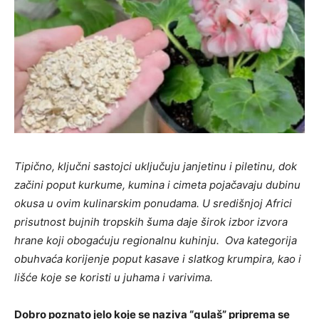
Tipično, ključni sastojci uključuju janjetinu i piletinu, dok
začini poput kurkume, kumina i cimeta pojačavaju dubinu
okusa u ovim kulinarskim ponudama. U središnjoj Africi
prisutnost bujnih tropskih šuma daje širok izbor izvora
hrane koji obogaćuju regionalnu kuhinju.
Ova kategorija
obuhvaća korijenje poput kasave i slatkog krumpira, kao i
lišće koje se koristi u juhama i varivima.
Dobro poznato jelo koje se naziva “gulaš” priprema se