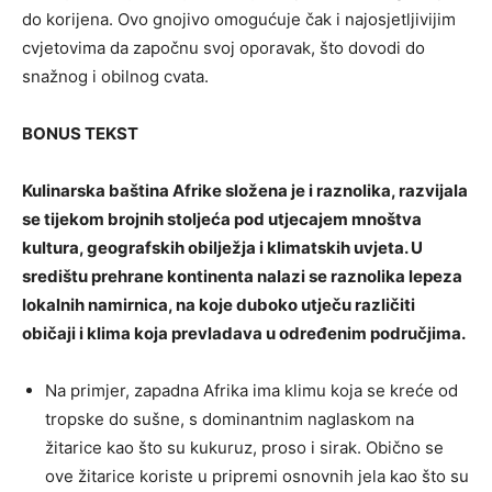
do korijena. Ovo gnojivo omogućuje čak i najosjetljivijim
cvjetovima da započnu svoj oporavak, što dovodi do
snažnog i obilnog cvata.
BONUS TEKST
Kulinarska baština Afrike složena je i raznolika, razvijala
se tijekom brojnih stoljeća pod utjecajem mnoštva
kultura, geografskih obilježja i klimatskih uvjeta. U
središtu prehrane kontinenta nalazi se raznolika lepeza
lokalnih namirnica, na koje duboko utječu različiti
običaji i klima koja prevladava u određenim područjima.
Na primjer, zapadna Afrika ima klimu koja se kreće od
tropske do sušne, s dominantnim naglaskom na
žitarice kao što su kukuruz, proso i sirak. Obično se
ove žitarice koriste u pripremi osnovnih jela kao što su