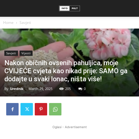
Home
Savjeti
Savjeti
Vijesti
Nakon običnih ovsenih pahuljica, moje
CVIJEĆE cvjeta kao nikad prije: SAMO ga
dodajte u svaki lonac, ništa više!
By
Urednik
-
March 29, 2025
205
0
Oglasi - Advertisement