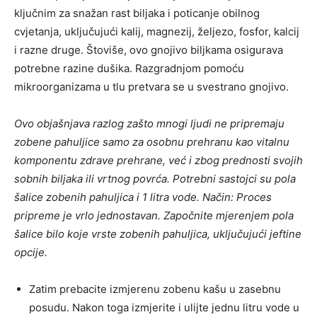
ključnim za snažan rast biljaka i poticanje obilnog
cvjetanja, uključujući kalij, magnezij, željezo, fosfor, kalcij
i razne druge. Štoviše, ovo gnojivo biljkama osigurava
potrebne razine dušika. Razgradnjom pomoću
mikroorganizama u tlu pretvara se u svestrano gnojivo.
Ovo objašnjava razlog zašto mnogi ljudi ne pripremaju
zobene pahuljice samo za osobnu prehranu kao vitalnu
komponentu zdrave prehrane, već i zbog prednosti svojih
sobnih biljaka ili vrtnog povrća. Potrebni sastojci su pola
šalice zobenih pahuljica i 1 litra vode. Način: Proces
pripreme je vrlo jednostavan. Započnite mjerenjem pola
šalice bilo koje vrste zobenih pahuljica, uključujući jeftine
opcije.
Zatim prebacite izmjerenu zobenu kašu u zasebnu
posudu. Nakon toga izmjerite i ulijte jednu litru vode u