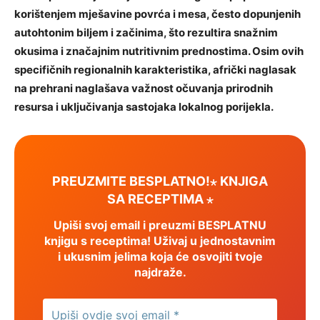
korištenjem mješavine povrća i mesa, često dopunjenih
autohtonim biljem i začinima, što rezultira snažnim
okusima i značajnim nutritivnim prednostima. Osim ovih
specifičnih regionalnih karakteristika, afrički naglasak
na prehrani naglašava važnost očuvanja prirodnih
resursa i uključivanja sastojaka lokalnog porijekla.
PREUZMITE BESPLATNO!⋆ KNJIGA
SA RECEPTIMA ⋆
Upiši svoj email i preuzmi BESPLATNU
knjigu s receptima! Uživaj u jednostavnim
i ukusnim jelima koja će osvojiti tvoje
najdraže.