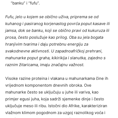
“banku” i “fufu”.
Fufu, jelo u kojem se obično uživa, priprema se od
kuhanog i pasiranog korjenastog povrća poput kasave ili
jamsa, dok se banku, koji se obično pravi od kukuruza ili
prosa, često poslužuje kao prilog. Oba su jela bogata
hranjivim tvarima i daju potrebnu energiju za
svakodnevne aktivnosti. U zapadnoafričkoj prehrani,
mahunarke poput graha, kikirikija i slanutka, zajedno s
raznim žitaricama, imaju značajnu važnost.
Visoke razine proteina i vlakana u mahunarkama čine ih
vrijednom komponentom dnevnih obroka. Ove
mahunarke često se uključuju u juhe ili variva, kao
primjer egusi juha, koja sadrži sjemenke dinje i često
uključuje meso ili ribu. Istočni dio Afrike, karakteriziran
vlažnom klimom pogodnom za uzgoj raznolikog voća i