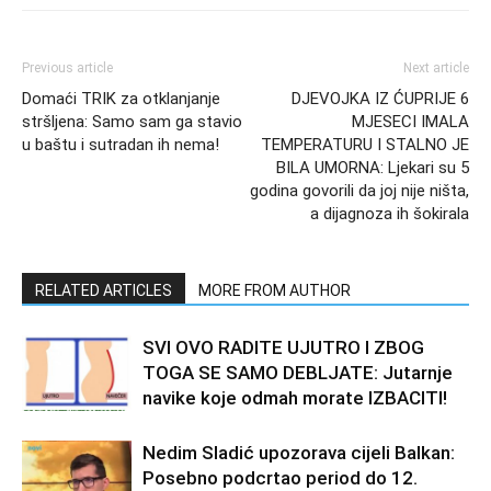
Previous article
Next article
Domaći TRIK za otklanjanje
DJEVOJKA IZ ĆUPRIJE 6
stršljena: Samo sam ga stavio
MJESECI IMALA
u baštu i sutradan ih nema!
TEMPERATURU I STALNO JE
BILA UMORNA: Ljekari su 5
godina govorili da joj nije ništa,
a dijagnoza ih šokirala
RELATED ARTICLES
MORE FROM AUTHOR
SVI OVO RADITE UJUTRO I ZBOG
TOGA SE SAMO DEBLJATE: Jutarnje
navike koje odmah morate IZBACITI!
Nedim Sladić upozorava cijeli Balkan:
Posebno podcrtao period do 12.