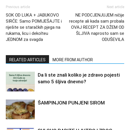
Previous article
Next article
SOK OD LUKA + JABUKOVO
NE PODCJENJUJEM ničije
SIRĆE: Samo POMIJEŠAJTE i
recepte ali kada sam probala
riješite se staračkih pjega na
OVAJ RECEPT ZA DŽEM OD
rukama, licu i dekolteu
ŠLJIVA naprosto sam se
JEDNOM za svagda
ODUŠEVILA
RELATED ARTICLES
MORE FROM AUTHOR
Da li ste znali koliko je zdravo pojesti
samo 5 šljiva dnevno?
ŠAMPINJONI PUNJENI SIROM