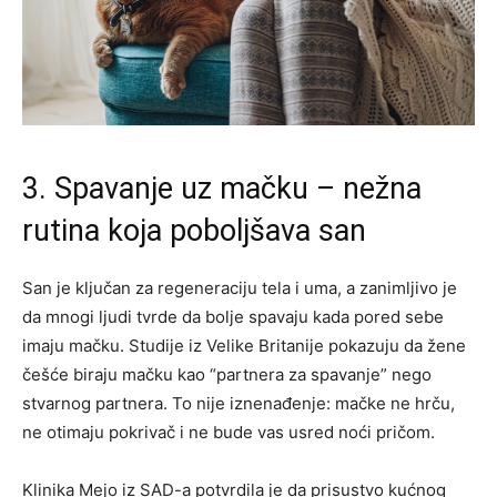
3. Spavanje uz mačku – nežna
rutina koja poboljšava san
San je ključan za regeneraciju tela i uma, a zanimljivo je
da mnogi ljudi tvrde da bolje spavaju kada pored sebe
imaju mačku. Studije iz Velike Britanije pokazuju da žene
češće biraju mačku kao “partnera za spavanje” nego
stvarnog partnera. To nije iznenađenje: mačke ne hrču,
ne otimaju pokrivač i ne bude vas usred noći pričom.
Klinika Mejo iz SAD-a potvrdila je da prisustvo kućnog