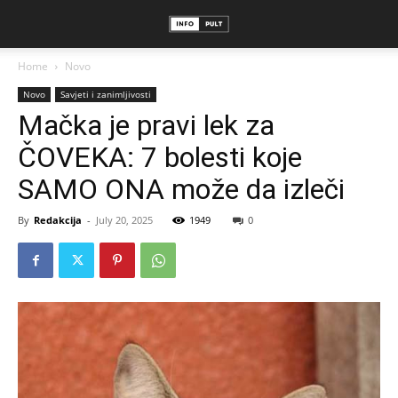
Home
Novo
Novo
Savjeti i zanimljivosti
Mačka je pravi lek za
ČOVEKA: 7 bolesti koje
SAMO ONA može da izleči
By
Redakcija
-
July 20, 2025
1949
0