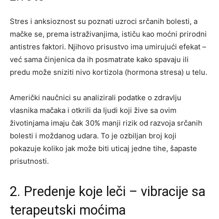
Stres i anksioznost su poznati uzroci srčanih bolesti, a
mačke se, prema istraživanjima, ističu kao moćni prirodni
antistres faktori. Njihovo prisustvo ima umirujući efekat –
već sama činjenica da ih posmatrate kako spavaju ili
predu može sniziti nivo kortizola (hormona stresa) u telu.
Američki naučnici su analizirali podatke o zdravlju
vlasnika mačaka i otkrili da ljudi koji žive sa ovim
životinjama imaju čak 30% manji rizik od razvoja srčanih
bolesti i moždanog udara. To je ozbiljan broj koji
pokazuje koliko jak može biti uticaj jedne tihe, šapaste
prisutnosti.
2. Predenje koje leči – vibracije sa
terapeutski moćima