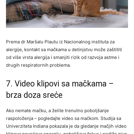
Prema dr Maršalu Plautu iz Nacionalnog instituta za
alergije, kontakt sa mačkama u detinjstvu može zaštititi
od više vrsta alergija i smanjiti rizik od razvoja astme i
drugih respiratornih problema.
7. Video klipovi sa mačkama –
brza doza sreće
Ako nemate mačku, a želite trenutno poboljšanje
raspoloženja – pogledajte video sa mačkom. Studija sa
Univerziteta Indiana pokazala je da gledanje mačjih video
klipova povećava energiju, poboljšava fokus i podiže nivo