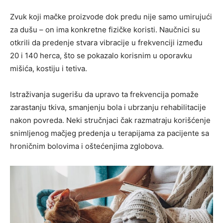
Zvuk koji mačke proizvode dok predu nije samo umirujući
za dušu – on ima konkretne fizičke koristi. Naučnici su
otkrili da predenje stvara vibracije u frekvenciji između
20 i 140 herca, što se pokazalo korisnim u oporavku
mišića, kostiju i tetiva.
Istraživanja sugerišu da upravo ta frekvencija pomaže
zarastanju tkiva, smanjenju bola i ubrzanju rehabilitacije
nakon povreda. Neki stručnjaci čak razmatraju korišćenje
snimljenog mačjeg predenja u terapijama za pacijente sa
hroničnim bolovima i oštećenjima zglobova.