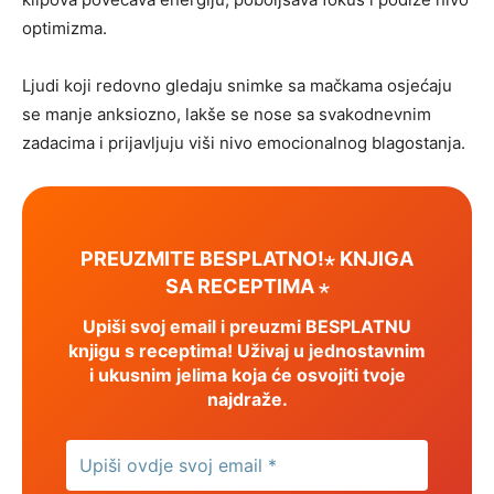
optimizma.
Ljudi koji redovno gledaju snimke sa mačkama osjećaju
se manje anksiozno, lakše se nose sa svakodnevnim
zadacima i prijavljuju viši nivo emocionalnog blagostanja.
PREUZMITE BESPLATNO!⋆ KNJIGA
SA RECEPTIMA ⋆
Upiši svoj email i preuzmi BESPLATNU
knjigu s receptima! Uživaj u jednostavnim
i ukusnim jelima koja će osvojiti tvoje
najdraže.