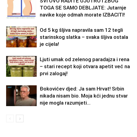
SVI OVO RADITE UJUTRO I ZBOG
TOGA SE SAMO DEBLJATE: Jutarnje
navike koje odmah morate IZBACITI!
Od 5 kg šljiva napravila sam 12 tegli
starinskog slatka – svaka šljiva ostala
je cijela!
Ljuti umak od zelenog paradajza i rena
– stari recept koji otvara apetit već na
prvi zalogaj!
Đokovićev djed: Ja sam Hrvat! Srbin
nikada nisam bio. Moja kći jednu stvar
nije mogla razumjeti…