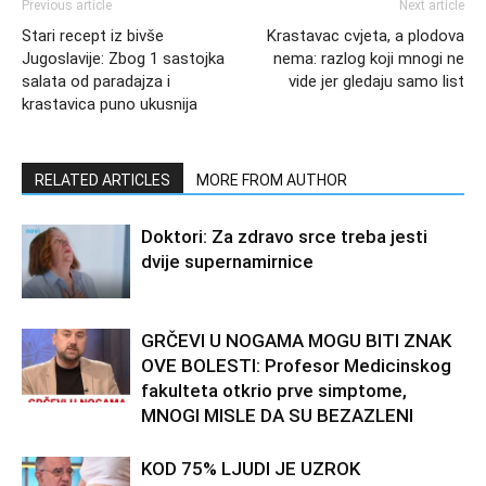
Previous article
Next article
Stari recept iz bivše
Krastavac cvjeta, a plodova
Jugoslavije: Zbog 1 sastojka
nema: razlog koji mnogi ne
salata od paradajza i
vide jer gledaju samo list
krastavica puno ukusnija
RELATED ARTICLES
MORE FROM AUTHOR
Doktori: Za zdravo srce treba jesti
dvije supernamirnice
GRČEVI U NOGAMA MOGU BITI ZNAK
OVE BOLESTI: Profesor Medicinskog
fakulteta otkrio prve simptome,
MNOGI MISLE DA SU BEZAZLENI
KOD 75% LJUDI JE UZROK