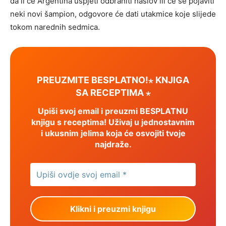
da li će Argentina uspjeti odbraniti naslov ili će se pojaviti
neki novi šampion, odgovore će dati utakmice koje slijede
tokom narednih sedmica.
PREUZMITE BESPLATNO!⋆ KNJIGA
SA RECEPTIMA ⋆
Upiši svoj email i preuzmi BESPLATNU
knjigu s receptima! Uživaj u jednostavnim
i ukusnim jelima koja će osvojiti tvoje
najdraže.