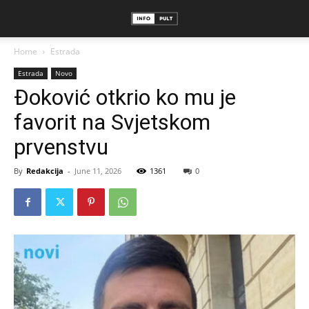
Home
Estrada
Estrada
Novo
Đoković otkrio ko mu je
favorit na Svjetskom
prvenstvu
By
Redakcija
-
June 11, 2026
1361
0