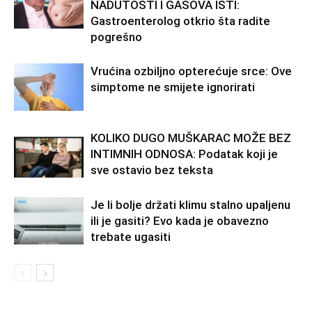
NADUTOSTI I GASOVA ISTI:
Gastroenterolog otkrio šta radite
pogrešno
Vrućina ozbiljno opterećuje srce: Ove
simptome ne smijete ignorirati
KOLIKO DUGO MUŠKARAC MOŽE BEZ
INTIMNIH ODNOSA: Podatak koji je
sve ostavio bez teksta
Je li bolje držati klimu stalno upaljenu
ili je gasiti? Evo kada je obavezno
trebate ugasiti