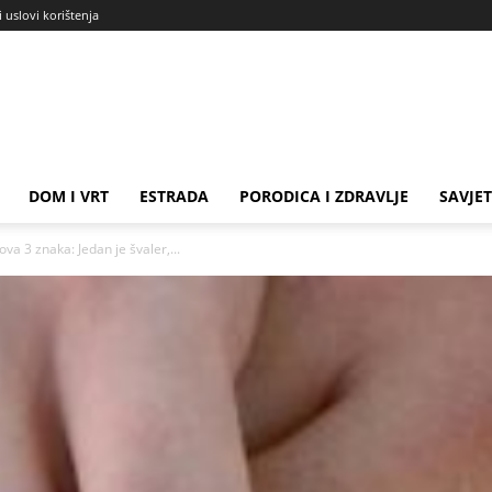
i uslovi korištenja
DOM I VRT
ESTRADA
PORODICA I ZDRAVLJE
SAVJET
va 3 znaka: Jedan je švaler,...