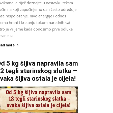
vikama je riječ doznajte u nastavku teksta.
ačin na koji započinjemo dan često određuje
še raspoloženje, nivo energije i odnos
ema hrani i kretanju tokom narednih sati.
utro je vrijeme kada donosimo prve odluke
zane za...
ead more
d 5 kg šljiva napravila sam
2 tegli starinskog slatka –
vaka šljiva ostala je cijela!