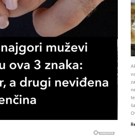
Ak
v
za
n
te
ša
Ov
R