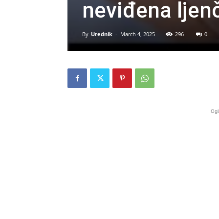
neviđena ljen
By
Urednik
-
March 4, 2025
296
0
Ogl