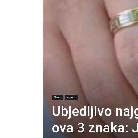
Novo
Vijesti
Ubjedljivo naj
ova 3 znaka: J