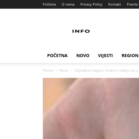
Početna
O nama
Privacy Policy
Kontakt
Pravila 
Info
Pult
POČETNA
NOVO
VIJESTI
REGION
Home
Novo
Ubjedljivo najgori muževi rađaju se u o