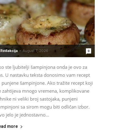
Redakcija
-
August 7, 2026
0
o ste ljubitelji šampinjona onda je ovo za
as. U nastavku teksta donosimo vam recept
 punjene šampinjone. Ako tražite recept koji
e zahtijeva mnogo vremena, komplikovane
hnike ni veliki broj sastojaka, punjeni
mpinjoni sa sirom mogu biti odličan izbor.
o jelo je jednostavno...
ead more