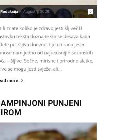
Redakcija
-
August 7, 2026
0
 li znate koliko je zdravo jesti šljive? U
astavku teksta doznajte šta se dešava kada
dete pet šljiva dnevno. Ljeto i rana jesen
onose nam jedno od najukusnijih sezonskih
ća – šljive. Sočne, mirisne i prirodno slatke,
jive se mogu jesti svježe, ali...
ead more
ŠAMPINJONI PUNJENI
SIROM