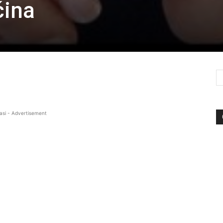
čina
asi - Advertisement