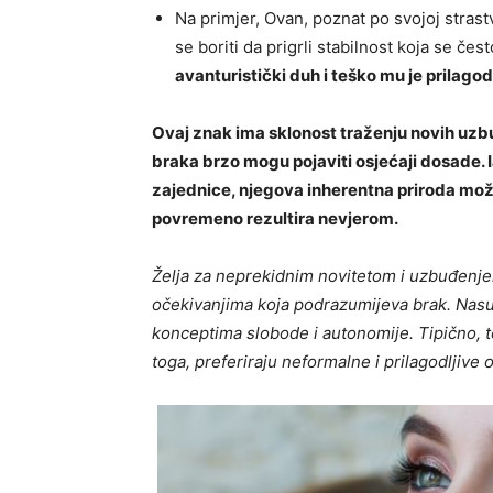
Na primjer, Ovan, poznat po svojoj strast
se boriti da prigrli stabilnost koja se 
avanturistički duh i teško mu je prilagodit
Ovaj znak ima sklonost traženju novih uzbu
braka brzo mogu pojaviti osjećaji dosade. 
zajednice, njegova inherentna priroda može
povremeno rezultira nevjerom.
Želja za neprekidnim novitetom i uzbuđenjem
očekivanjima koja podrazumijeva brak. Nasu
konceptima slobode i autonomije. Tipično, t
toga, preferiraju neformalne i prilagodljiv