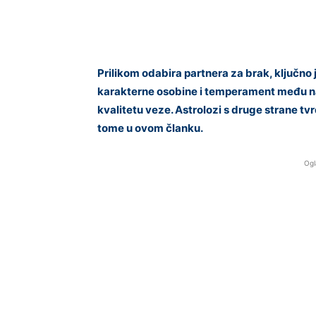
Prilikom odabira partnera za brak, ključno j
karakterne osobine i temperament među naj
kvalitetu veze. Astrolozi s druge strane tv
tome u ovom članku.
Ogl