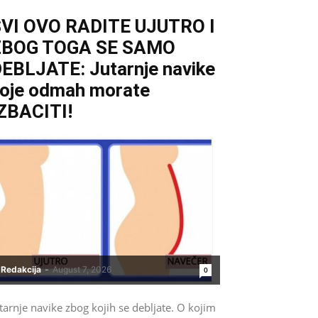
VI OVO RADITE UJUTRO I
ZBOG TOGA SE SAMO
EBLJATE: Jutarnje navike
oje odmah morate
ZBACITI!
Redakcija
-
August 7, 2026
0
tarnje navike zbog kojih se debljate. O kojim