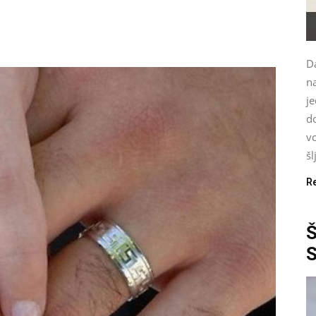
Da
n
je
d
vo
šl
R