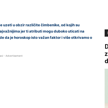
e uzeti u obzir različite čimbenike, od kojih su
važnijima jer ti atributi mogu duboko uticati na
rde da je horoskop isto važan faktor i više otkrivamo o
D
z
asi - Advertisement