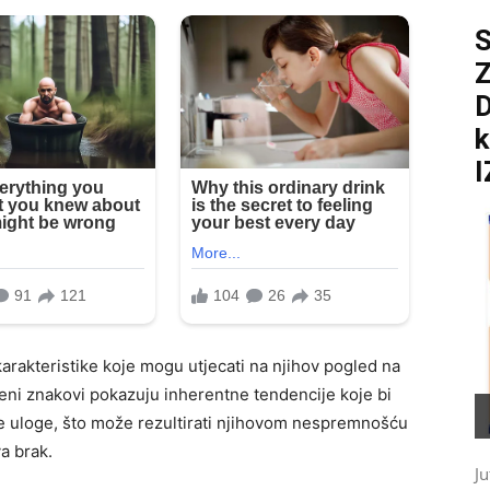
S
D
k
I
arakteristike koje mogu utjecati na njihov pogled na
eni znakovi pokazuju inherentne tendencije koje bi
e uloge, što može rezultirati njihovom nespremnošću
a brak.
Ju