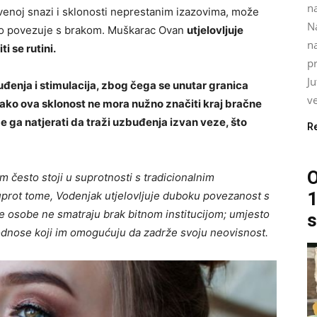
na
venoj snazi ​​i sklonosti neprestanim izazovima, može
N
često povezuje s brakom. Muškarac Ovan
utjelovljuje
na
i se rutini.
pr
J
đenja i stimulacija, zbog čega se unutar granica
ve
Iako ova sklonost ne mora nužno značiti kraj bračne
 ga natjerati da traži uzbuđenja izvan veze, što
R
O
 često stoji u suprotnosti s tradicionalnim
1
prot tome, Vodenjak utjelovljuje duboku povezanost s
e osobe ne smatraju brak bitnom institucijom; umjesto
s
e odnose koji im omogućuju da zadrže svoju neovisnost.