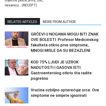
izliječite pluća, jetru, žuč,
nesanicu… (RECEPT)
RELATED ARTICLES
MORE FROM AUTHOR
GRČEVI U NOGAMA MOGU BITI ZNAK
OVE BOLESTI: Profesor Medicinskog
fakulteta otkrio prve simptome,
MNOGI MISLE DA SU BEZAZLENI
KOD 75% LJUDI JE UZROK
NADUTOSTI I GASOVA ISTI:
Gastroenterolog otkrio šta radite
pogrešno
Vrućina ozbiljno opterećuje srce: Ove
simptome ne smijete ignorirati