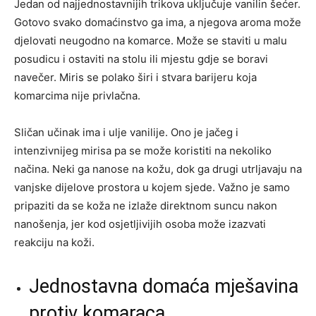
Jedan od najjednostavnijih trikova uključuje vanilin šećer.
Gotovo svako domaćinstvo ga ima, a njegova aroma može
djelovati neugodno na komarce. Može se staviti u malu
posudicu i ostaviti na stolu ili mjestu gdje se boravi
navečer. Miris se polako širi i stvara barijeru koja
komarcima nije privlačna.
Sličan učinak ima i ulje vanilije. Ono je jačeg i
intenzivnijeg mirisa pa se može koristiti na nekoliko
načina. Neki ga nanose na kožu, dok ga drugi utrljavaju na
vanjske dijelove prostora u kojem sjede. Važno je samo
pripaziti da se koža ne izlaže direktnom suncu nakon
nanošenja, jer kod osjetljivijih osoba može izazvati
reakciju na koži.
Jednostavna domaća mješavina
protiv komaraca