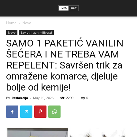
Home
Novo
Novo
Savjeti i zanimljivosti
SAMO 1 PAKETIĆ VANILIN
ŠEĆERA I NE TREBA VAM
REPELENT: Savršen trik za
omražene komarce, djeluje
bolje od kemije!
By
Redakcija
-
May 10, 2026
2209
0