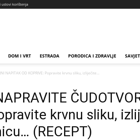
i uslovi korištenja
DOM I VRT
ESTRADA
PORODICA I ZDRAVLJE
SAVJET
PITAK OD KOPRIVE: Popravite krvnu sliku, izliječite...
NAPRAVITE ČUDOTVOR
avite krvnu sliku, izlij
anicu… (RECEPT)