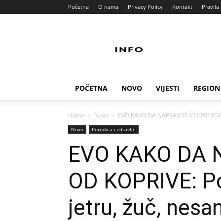
Početna
O nama
Privacy Policy
Kontakt
Pravila 
Info
Pult
POČETNA
NOVO
VIJESTI
REGION
Home
Novo
EVO KAKO DA NAPRAVITE ČUDOTVORNI NA
Novo
Porodica i zdravlje
EVO KAKO DA 
OD KOPRIVE: Popr
jetru, žuč, nes