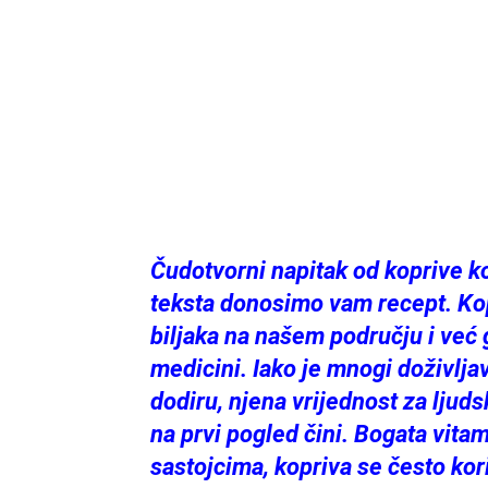
Čudotvorni napitak od koprive ko
teksta donosimo vam recept. Kopr
biljaka na našem području i već 
medicini. Iako je mnogi doživlja
dodiru, njena vrijednost za lju
na prvi pogled čini. Bogata vita
sastojcima, kopriva se često kor