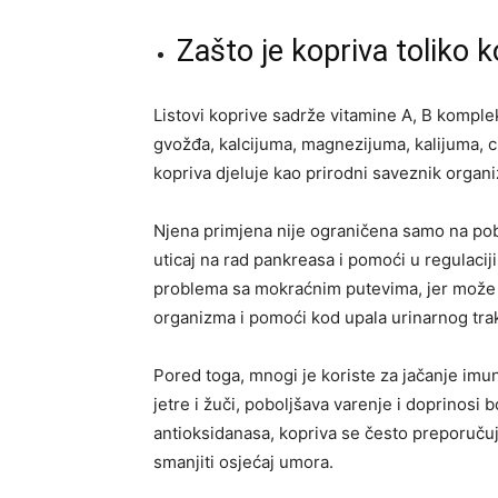
Zašto je kopriva toliko 
Listovi koprive sadrže vitamine A, B komplek
gvožđa, kalcijuma, magnezijuma, kalijuma, c
kopriva djeluje kao prirodni saveznik organi
Njena primjena nije ograničena samo na pobo
uticaj na rad pankreasa i pomoći u regulacij
problema sa mokraćnim putevima, jer može do
organizma i pomoći kod upala urinarnog trak
Pored toga, mnogi je koriste za jačanje imu
jetre i žuči, poboljšava varenje i doprinosi 
antioksidanasa, kopriva se često preporučuj
smanjiti osjećaj umora.