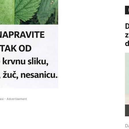
D
z
asi - Advertisement
Da