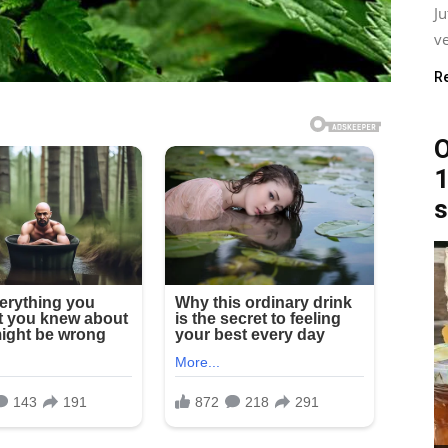
J
ve
R
O
1
s