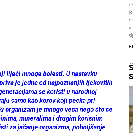
n
je
d
vo
šl
R
ji liječi mnoge bolesti. U nastavku
iva je jedna od najpoznatijih ljekovitih
generacijama se koristi u narodnoj
vaju samo kao korov koji pecka pri
dski organizam je mnogo veća nego što se
minima, mineralima i drugim korisnim
isti za jačanje organizma, poboljšanje