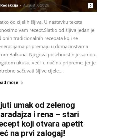
Redakcija
-
August 7, 2026
0
atko od cijelih šljiva. U nastavku teksta
onosimo vam recept.Slatko od šljiva jedan je
 onih tradicionalnih recepata koji se
eneracijama pripremaju u domaćinstvima
irom Balkana. Njegova posebnost nije samo u
gatom ukusu, već i u načinu pripreme, jer je
trebno sačuvati šljive cijele,...
ead more
juti umak od zelenog
aradajza i rena – stari
ecept koji otvara apetit
eć na prvi zalogaj!