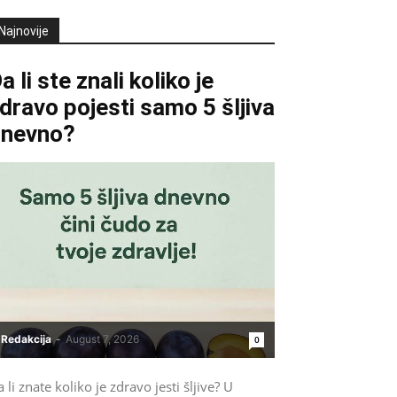
Najnovije
a li ste znali koliko je
dravo pojesti samo 5 šljiva
dnevno?
Redakcija
-
August 7, 2026
0
 li znate koliko je zdravo jesti šljive? U