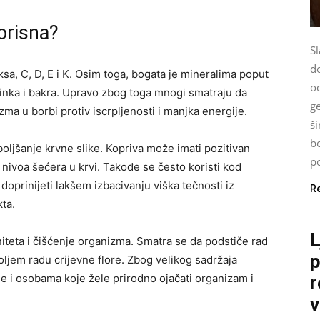
korisna?
Sl
d
sa, C, D, E i K. Osim toga, bogata je mineralima poput
od
inka i bakra. Upravo zbog toga mnogi smatraju da
g
zma u borbi protiv iscrpljenosti i manjka energije.
š
bo
ljšanje krvne slike. Kopriva može imati pozitivan
po
i nivoa šećera u krvi. Takođe se često koristi kod
prinijeti lakšem izbacivanju viška tečnosti iz
R
ta.
L
niteta i čišćenje organizma. Smatra se da podstiče rad
p
boljem radu crijevne flore. Zbog velikog sadržaja
e i osobama koje žele prirodno ojačati organizam i
r
v