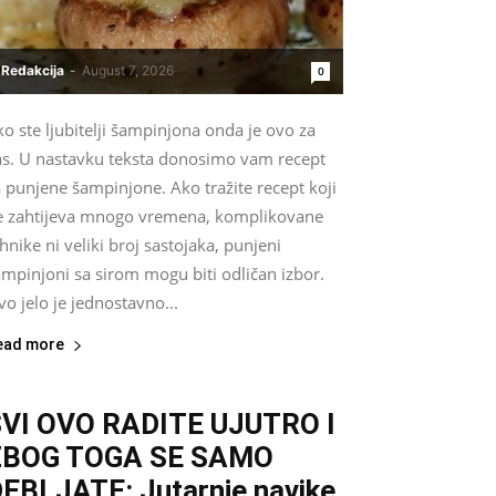
Redakcija
-
August 7, 2026
0
o ste ljubitelji šampinjona onda je ovo za
as. U nastavku teksta donosimo vam recept
 punjene šampinjone. Ako tražite recept koji
e zahtijeva mnogo vremena, komplikovane
hnike ni veliki broj sastojaka, punjeni
mpinjoni sa sirom mogu biti odličan izbor.
o jelo je jednostavno...
ead more
VI OVO RADITE UJUTRO I
ZBOG TOGA SE SAMO
EBLJATE: Jutarnje navike