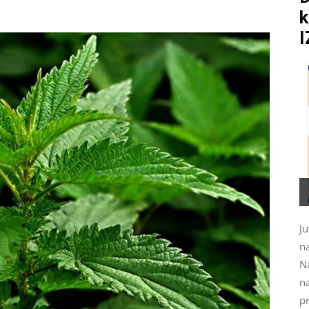
k
I
Ju
na
N
na
pr