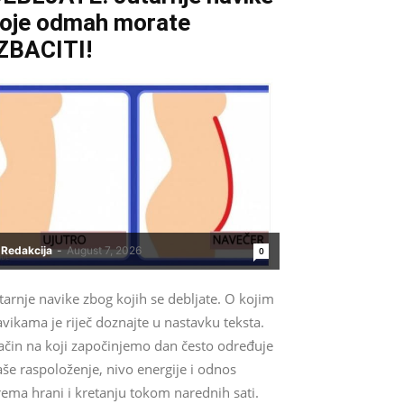
oje odmah morate
ZBACITI!
Redakcija
-
August 7, 2026
0
tarnje navike zbog kojih se debljate. O kojim
vikama je riječ doznajte u nastavku teksta.
ačin na koji započinjemo dan često određuje
še raspoloženje, nivo energije i odnos
ema hrani i kretanju tokom narednih sati.