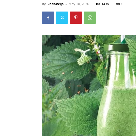
By
Redakcija
-
May 10, 2026
1438
0