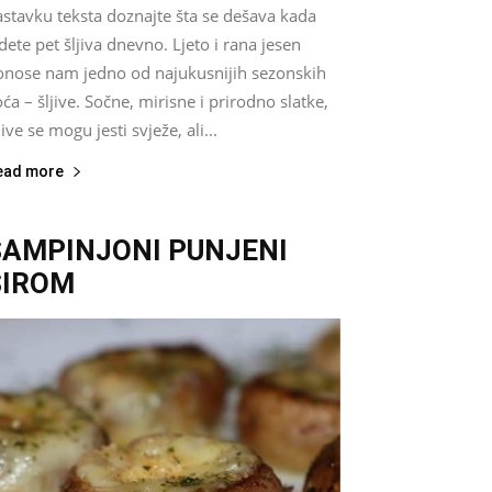
astavku teksta doznajte šta se dešava kada
dete pet šljiva dnevno. Ljeto i rana jesen
onose nam jedno od najukusnijih sezonskih
ća – šljive. Sočne, mirisne i prirodno slatke,
jive se mogu jesti svježe, ali...
ead more
ŠAMPINJONI PUNJENI
SIROM