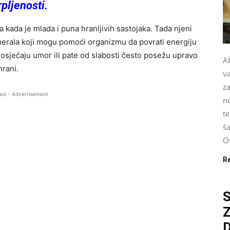
pljenosti.
 kada je mlada i puna hranljivih sastojaka. Tada njeni
minerala koji mogu pomoći organizmu da povrati energiju
 osjećaju umor ili pate od slabosti često posežu upravo
Ak
rani.
v
za
asi - Advertisement
n
te
ša
Ov
R
S
D