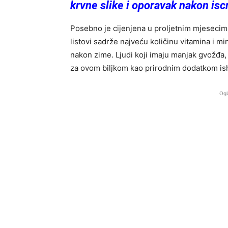
krvne slike i oporavak nakon iscr
Posebno je cijenjena u proljetnim mjesecima
listovi sadrže najveću količinu vitamina i 
nakon zime. Ljudi koji imaju manjak gvožđa,
za ovom biljkom kao prirodnim dodatkom ish
Ogl