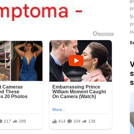
ga
p
lj
p
ov
R
V
s
s