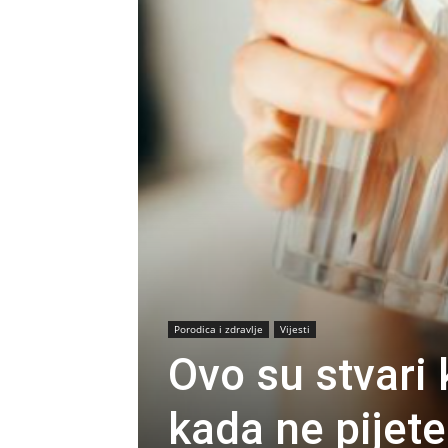
Porodica i zdravlje
Vijesti
Ovo su stvari
kada ne pijet