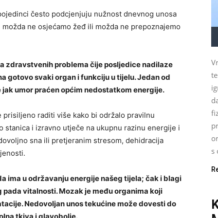
i pojedinci često podcjenjuju nužnost dnevnog unosa
d možda ne osjećamo žeđ ili možda ne prepoznajemo
Vr
 zdravstvenih problema čije posljedice nadilaze
t
 gotovo svaki organ i funkciju u tijelu. Jedan od
ig
je jak umor praćen općim nedostatkom energije.
d
fi
prisiljeno raditi više kako bi održalo pravilnu
pr
do stanica i izravno utječe na ukupnu razinu energije i
o
ovoljno sna ili pretjeranim stresom, dehidracija
s 
jenosti.
R
a ima u održavanju energije našeg tijela; čak i blagi
 pada vitalnosti. Mozak je među organima koji
dratacije. Nedovoljan unos tekućine može dovesti do
na tkiva i glavobolje.