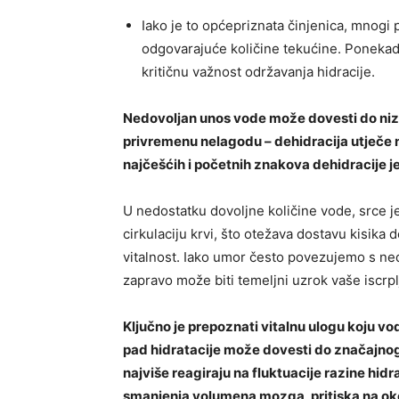
Iako je to općepriznata činjenica, mnog
odgovarajuće količine tekućine. Poneka
kritičnu važnost održavanja hidracije.
Nedovoljan unos vode može dovesti do niza
privremenu nelagodu – dehidracija utječe na
najčešćih i početnih znakova dehidracije 
U nedostatku dovoljne količine vode, srce je 
cirkulaciju krvi, što otežava dostavu kisika 
vitalnost. Iako umor često povezujemo s ned
zapravo može biti temeljni uzrok vaše iscrpl
Ključno je prepoznati vitalnu ulogu koju vod
pad hidratacije može dovesti do značajnog
najviše reagiraju na fluktuacije razine hi
smanjenja volumena mozga, pritiska na okol