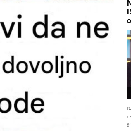
I
o
Da
na
g