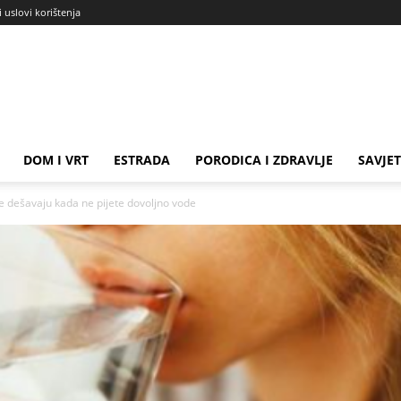
i uslovi korištenja
DOM I VRT
ESTRADA
PORODICA I ZDRAVLJE
SAVJET
e dešavaju kada ne pijete dovoljno vode