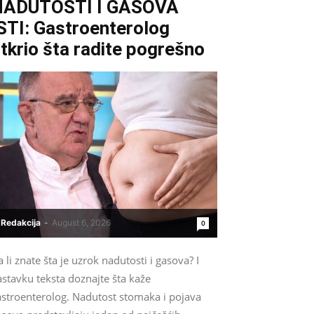
NADUTOSTI I GASOVA
STI: Gastroenterolog
tkrio šta radite pogrešno
Redakcija
-
August 6, 2026
0
 li znate šta je uzrok nadutosti i gasova? I
stavku teksta doznajte šta kaže
astroenterolog. Nadutost stomaka i pojava