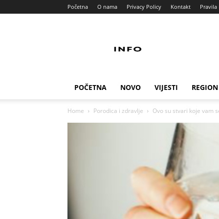
Početna
O nama
Privacy Policy
Kontakt
Pravila 
Info
Pult
POČETNA
NOVO
VIJESTI
REGION
Home
Porodica i zdravlje
Ovo su stvari koje vam s