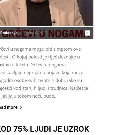
Redakcija
-
August 6, 2026
0
rčevi u nogama mogu biti simptom ove
lesti. O kojoj bolesti je riječ doznajte u
astavku teksta. Grčevi u nogama
redstavljaju neprijatnu pojavu koja može
goditi osobe svih životnih dobi, iako su
jčešći kod starijih ljudi i trudnica. Najčešće
 javljaju tokom noći, bude...
ead more
KOD 75% LJUDI JE UZROK