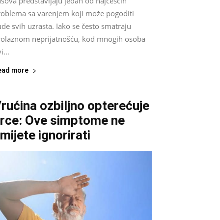
sova predstavljaju jedan od najčešćih
roblema sa varenjem koji može pogoditi
ude svih uzrasta. Iako se često smatraju
rolaznom neprijatnošću, kod mnogih osoba
i...
ead more
rućina ozbiljno opterećuje
rce: Ove simptome ne
mijete ignorirati