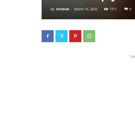
By
Urednik
-
March 16, 2025
7311
0
Ogl