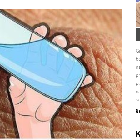
G
bo
n
p
po
na
se
R