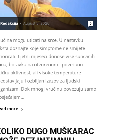
Redakcija
-
August 5, 2026
0
ućina mogu uticati na srce. U nastavku
eksta doznajte koje simptome ne smijete
norirati. Ljetni mjeseci donose više sunčanih
ana, boravka na otvorenom i povećanu
zičku aktivnost, ali visoke temperature
edstavljaju i ozbiljan izazov za ljudski
rganizam. Dok mnogi vrućinu povezuju samo
osjećajem...
ead more
KOLIKO DUGO MUŠKARAC