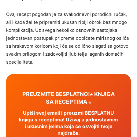
Ovaj recept pogodan je za svakodnevni porodični ručak,
ali i kada želite pripremiti ukusan riblji obrok bez mnogo
komplikacija. Uz svega nekoliko osnovnih sastojaka i
jednostavan postupak pripreme dobićete mirisnog oslića
sa hrskavom koricom koji će se odlično slagati sa gotovo
svakim prilogom i zadovoljiti ljubitelje laganih domaćih
specijaliteta.
PREUZMITE BESPLATNO!⋆ KNJIGA
SA RECEPTIMA ⋆
Upiši svoj email i preuzmi BESPLATNU
knjigu s receptima! Uživaj u jednostavnim
i ukusnim jelima koja će osvojiti tvoje
najdraže.