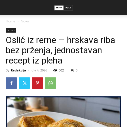
Home
Novo
Novo
Oslić iz rerne – hrskava riba
bez prženja, jednostavan
recept iz pleha
By
Redakcija
-
July 4, 2026
302
0