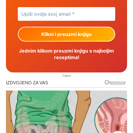
Jednim klikom preuzmi knjigu s najboljim
receptima!
Oglasi