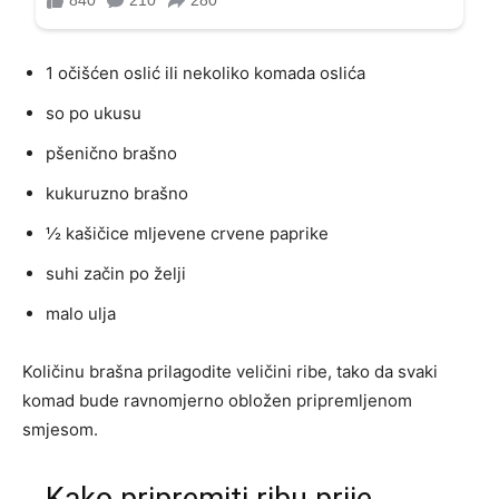
1 očišćen oslić ili nekoliko komada oslića
so po ukusu
pšenično brašno
kukuruzno brašno
½ kašičice mljevene crvene paprike
suhi začin po želji
malo ulja
Količinu brašna prilagodite veličini ribe, tako da svaki
komad bude ravnomjerno obložen pripremljenom
smjesom.
Kako pripremiti ribu prije