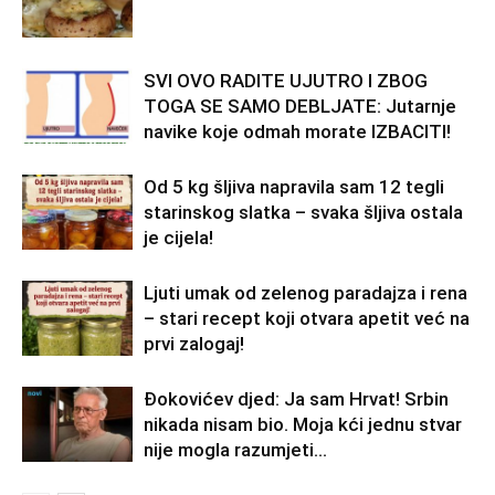
SVI OVO RADITE UJUTRO I ZBOG
TOGA SE SAMO DEBLJATE: Jutarnje
navike koje odmah morate IZBACITI!
Od 5 kg šljiva napravila sam 12 tegli
starinskog slatka – svaka šljiva ostala
je cijela!
Ljuti umak od zelenog paradajza i rena
– stari recept koji otvara apetit već na
prvi zalogaj!
Đokovićev djed: Ja sam Hrvat! Srbin
nikada nisam bio. Moja kći jednu stvar
nije mogla razumjeti…