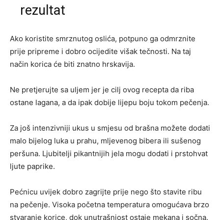
rezultat
Ako koristite smrznutog oslića, potpuno ga odmrznite
prije pripreme i dobro ocijedite višak tečnosti. Na taj
način korica će biti znatno hrskavija.
Ne pretjerujte sa uljem jer je cilj ovog recepta da riba
ostane lagana, a da ipak dobije lijepu boju tokom pečenja.
Za još intenzivniji ukus u smjesu od brašna možete dodati
malo bijelog luka u prahu, mljevenog bibera ili sušenog
peršuna. Ljubitelji pikantnijih jela mogu dodati i prstohvat
ljute paprike.
Pećnicu uvijek dobro zagrijte prije nego što stavite ribu
na pečenje. Visoka početna temperatura omogućava brzo
stvaranje korice, dok unutrašnjost ostaje mekana i sočna.