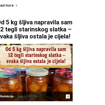
ead more
d 5 kg šljiva napravila sam
2 tegli starinskog slatka –
vaka šljiva ostala je cijela!
Redakcija
-
August 7, 2026
0