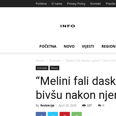
Početna
O nama
Privacy Policy
Kontakt
Pravila 
Info
Pult
POČETNA
NOVO
VIJESTI
REGION
Home
Estrada
“Melini fali daska u glavi”: Haris D
Estrada
Novo
“Melini fali das
bivšu nakon nje
By
Redakcija
-
April 26, 2026
227
0