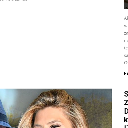
Ak
v
za
n
te
ša
Ov
R
S
D
k