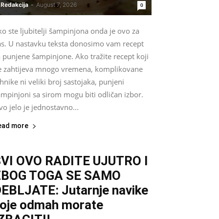
Redakcija
-
August 7, 2026
0
o ste ljubitelji šampinjona onda je ovo za
as. U nastavku teksta donosimo vam recept
 punjene šampinjone. Ako tražite recept koji
e zahtijeva mnogo vremena, komplikovane
hnike ni veliki broj sastojaka, punjeni
mpinjoni sa sirom mogu biti odličan izbor.
o jelo je jednostavno...
ead more
VI OVO RADITE UJUTRO I
ZBOG TOGA SE SAMO
EBLJATE: Jutarnje navike
oje odmah morate