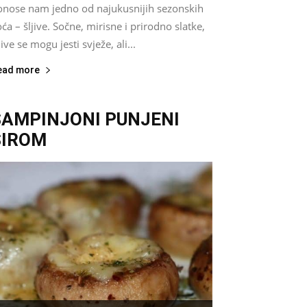
onose nam jedno od najukusnijih sezonskih
ća – šljive. Sočne, mirisne i prirodno slatke,
jive se mogu jesti svježe, ali...
ead more
ŠAMPINJONI PUNJENI
SIROM