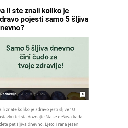
a li ste znali koliko je
dravo pojesti samo 5 šljiva
dnevno?
Redakcija
-
August 7, 2026
0
 li znate koliko je zdravo jesti šljive? U
astavku teksta doznajte šta se dešava kada
dete pet šljiva dnevno. Ljeto i rana jesen