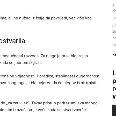
Sl
d
od
a, ali ne nužno iz želje da povrijedi, već više kao
g
š
bo
ostvarila
po
R
o mogućnosti razvoda. Za njega je brak bio trajna
 kada se jednom izgradi.
L
ionalne vrijednosti. Porodica, stabilnost i dugoročnost
p
o zbog toga je bio uvjeren da će njegov brak trajati
r
v
ude „za zauvijek“. Takav pristup podrazumijeva mnogo
im tim i razočaranje veće kada se stvari završe