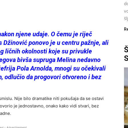
d
vo
šl
R
nakon njene udaje. O čemu je riječ
s Džinović ponovo je u centru pažnje, ali
 ličnih okolnosti koje su privukle
njegova bivša supruga Melina nedavno
efrija Pola Arnolda, mnogi su očekivali
, odlučio da progovori otvoreno i bez
mislu. Nije bilo dramatike niti pokušaja da se ostavi
ovorio je jednostavno, onako kako vidi stvari, bez
padne.
asi - Advertisement