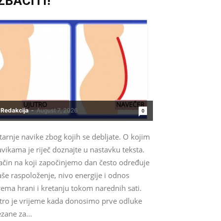
ZBACITI!
Redakcija
-
August 7, 2026
0
tarnje navike zbog kojih se debljate. O kojim
vikama je riječ doznajte u nastavku teksta.
ačin na koji započinjemo dan često određuje
še raspoloženje, nivo energije i odnos
ema hrani i kretanju tokom narednih sati.
utro je vrijeme kada donosimo prve odluke
zane za...