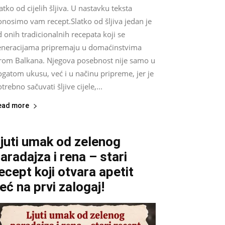
atko od cijelih šljiva. U nastavku teksta
onosimo vam recept.Slatko od šljiva jedan je
 onih tradicionalnih recepata koji se
eneracijama pripremaju u domaćinstvima
irom Balkana. Njegova posebnost nije samo u
gatom ukusu, već i u načinu pripreme, jer je
trebno sačuvati šljive cijele,...
ead more
juti umak od zelenog
aradajza i rena – stari
ecept koji otvara apetit
eć na prvi zalogaj!