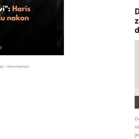
D
z
asi - Advertisement
Da
n
je