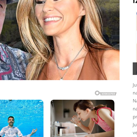
I
Ju
na
N
na
pr
J
ve