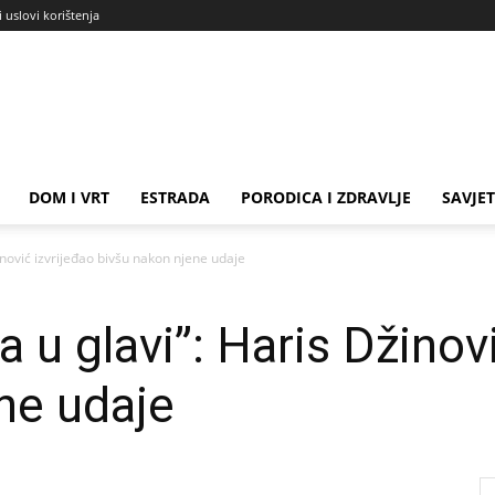
i uslovi korištenja
DOM I VRT
ESTRADA
PORODICA I ZDRAVLJE
SAVJET
žinović izvrijeđao bivšu nakon njene udaje
ka u glavi”: Haris Džinov
ne udaje