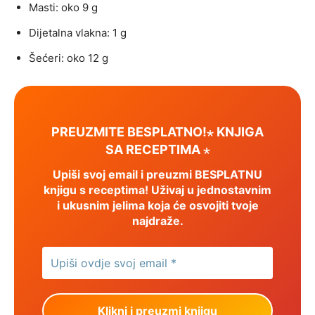
Masti: oko 9 g
Dijetalna vlakna: 1 g
Šećeri: oko 12 g
PREUZMITE BESPLATNO!⋆ KNJIGA
SA RECEPTIMA ⋆
Upiši svoj email i preuzmi BESPLATNU
knjigu s receptima! Uživaj u jednostavnim
i ukusnim jelima koja će osvojiti tvoje
najdraže.