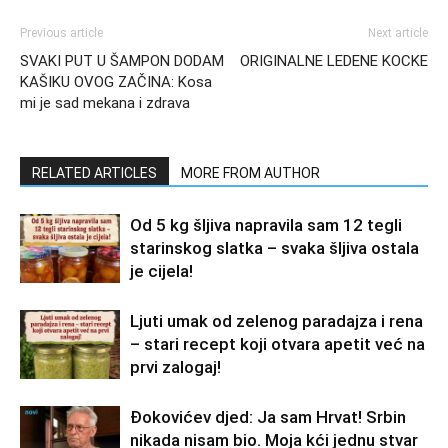
Previous article
Next article
SVAKI PUT U ŠAMPON DODAM
ORIGINALNE LEDENE KOCKE
KAŠIKU OVOG ZAČINA: Kosa
mi je sad mekana i zdrava
RELATED ARTICLES
MORE FROM AUTHOR
Od 5 kg šljiva napravila sam 12 tegli
starinskog slatka – svaka šljiva ostala
je cijela!
Ljuti umak od zelenog paradajza i rena
– stari recept koji otvara apetit već na
prvi zalogaj!
Đokovićev djed: Ja sam Hrvat! Srbin
nikada nisam bio. Moja kći jednu stvar