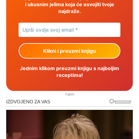
i ukusnim jelima koja će osvojiti tvoje
najdraže.
Jednim klikom preuzmi knjigu s najboljim
receptima!
Oglasi