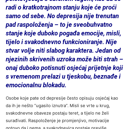
radi o kratkotrajnom stanju koje će proći
samo od sebe. No depresija nije trenutan
pad raspoloženja – to je sveobuhvatno
stanje koje duboko pogađa emocije, misli,
tijelo i svakodnevno funkcioniranje. Nije
stvar volje niti slabog karaktera. Jedan od
njezinih skrivenih uzroka može biti strah –
onaj duboko potisnuti osjećaj prijetnje koji
s vremenom prelazi u tjeskobu, beznađe i
emocionalnu blokadu.
Osobe koje pate od depresije često opisuju osjećaj kao
da ih je nešto “ugasilo iznutra”. Misli se vrte u krug,
svakodnevne obaveze postaju teret, a tijelo ne želi
surađivati. Raspoloženje je promjenjivo, motivacije
gotovo da i nema, a svakodnevica postaje previše