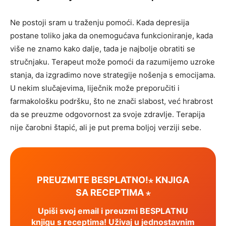
Ne postoji sram u traženju pomoći. Kada depresija
postane toliko jaka da onemogućava funkcioniranje, kada
više ne znamo kako dalje, tada je najbolje obratiti se
stručnjaku. Terapeut može pomoći da razumijemo uzroke
stanja, da izgradimo nove strategije nošenja s emocijama.
U nekim slučajevima, liječnik može preporučiti i
farmakološku podršku, što ne znači slabost, već hrabrost
da se preuzme odgovornost za svoje zdravlje. Terapija
nije čarobni štapić, ali je put prema boljoj verziji sebe.
PREUZMITE BESPLATNO!⋆ KNJIGA
SA RECEPTIMA ⋆
Upiši svoj email i preuzmi BESPLATNU
knjigu s receptima! Uživaj u jednostavnim