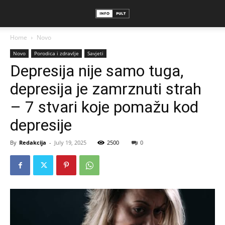
Home
Novo
Novo
Porodica i zdravlje
Savjeti
Depresija nije samo tuga,
depresija je zamrznuti strah
– 7 stvari koje pomažu kod
depresije
By
Redakcija
-
July 19, 2025
2500
0