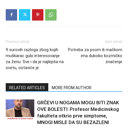
Previous article
Next article
9 surovih razloga zbog kojih
Potreba za psom ili mačkom
muškarac gubi interesovanje
ima duboko kozmičko
za ženu: Sve i da je najlepša na
značenje
svetu, ostaviće je
RELATED ARTICLES
MORE FROM AUTHOR
GRČEVI U NOGAMA MOGU BITI ZNAK
OVE BOLESTI: Profesor Medicinskog
fakulteta otkrio prve simptome,
MNOGI MISLE DA SU BEZAZLENI