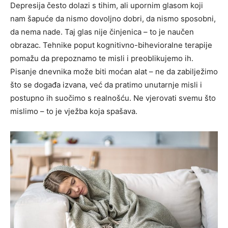
Depresija često dolazi s tihim, ali upornim glasom koji
nam šapuće da nismo dovoljno dobri, da nismo sposobni,
da nema nade. Taj glas nije činjenica – to je naučen
obrazac. Tehnike poput kognitivno-bihevioralne terapije
pomažu da prepoznamo te misli i preoblikujemo ih.
Pisanje dnevnika može biti moćan alat – ne da zabilježimo
što se događa izvana, već da pratimo unutarnje misli i
postupno ih suočimo s realnošću. Ne vjerovati svemu što
mislimo – to je vježba koja spašava.