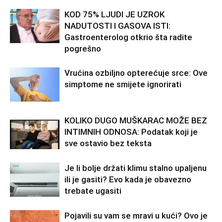
KOD 75% LJUDI JE UZROK
NADUTOSTI I GASOVA ISTI:
Gastroenterolog otkrio šta radite
pogrešno
Vrućina ozbiljno opterećuje srce: Ove
simptome ne smijete ignorirati
KOLIKO DUGO MUŠKARAC MOŽE BEZ
INTIMNIH ODNOSA: Podatak koji je
sve ostavio bez teksta
Je li bolje držati klimu stalno upaljenu
ili je gasiti? Evo kada je obavezno
trebate ugasiti
Pojavili su vam se mravi u kući? Ovo je