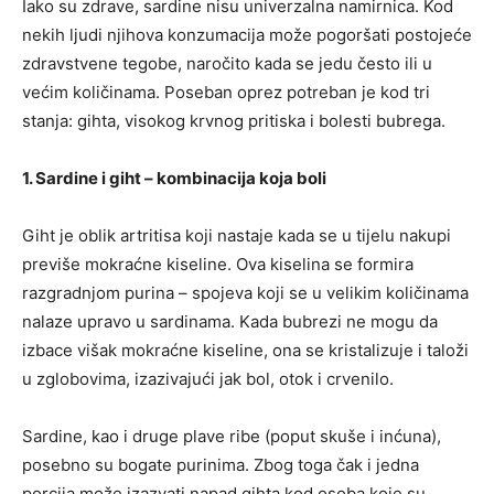
Iako su zdrave, sardine nisu univerzalna namirnica. Kod
nekih ljudi njihova konzumacija može pogoršati postojeće
zdravstvene tegobe, naročito kada se jedu često ili u
većim količinama. Poseban oprez potreban je kod tri
stanja: gihta, visokog krvnog pritiska i bolesti bubrega.
1. Sardine i giht – kombinacija koja boli
Giht je oblik artritisa koji nastaje kada se u tijelu nakupi
previše mokraćne kiseline. Ova kiselina se formira
razgradnjom purina – spojeva koji se u velikim količinama
nalaze upravo u sardinama. Kada bubrezi ne mogu da
izbace višak mokraćne kiseline, ona se kristalizuje i taloži
u zglobovima, izazivajući jak bol, otok i crvenilo.
Sardine, kao i druge plave ribe (poput skuše i inćuna),
posebno su bogate purinima. Zbog toga čak i jedna
porcija može izazvati napad gihta kod osoba koje su