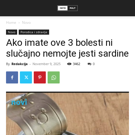
Home
Novo
Novo
Porodica i zdravlje
Ako imate ove 3 bolesti ni
slučajno nemojte jesti sardine
By
Redakcija
-
November 9, 2025
3462
0