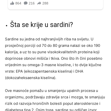
Šta se krije u sardini?
Sardine su jedna od najhranjivijih riba na svijetu. U
prosječnoj porciji od 70 do 80 grama nalazi se oko 190
kalorija, a uz to su pune visokokvalitetnih proteina koji
doprinose obnovi mišića i tkiva. Ono što ih čini posebno
vrijednim su omega-3 masne kiseline, i to dvije ključne
vrste: EPA (eikozapentaenska kiselina) i DHA
(dokozaheksaenska kiselina).
Ove masnoće pomažu u smanjenju upalnih procesa u
organizmu, podržavaju zdravlje srca i mozga, te smanjuju
rizik od razvoja hroničnih bolesti poput ateroskleroze i
dijabetesa tipa 2. Osim toga, sardine su odličan izvor