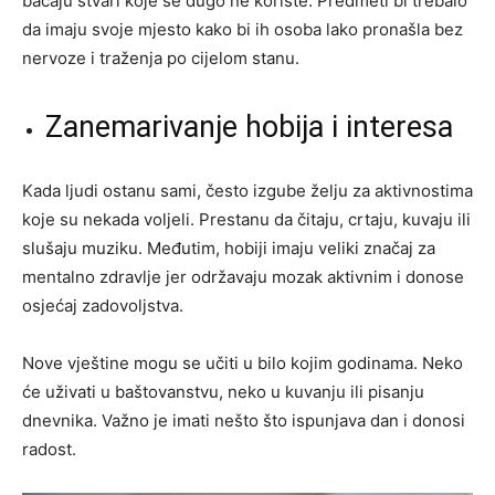
bacaju stvari koje se dugo ne koriste. Predmeti bi trebalo
da imaju svoje mjesto kako bi ih osoba lako pronašla bez
nervoze i traženja po cijelom stanu.
Zanemarivanje hobija i interesa
Kada ljudi ostanu sami, često izgube želju za aktivnostima
koje su nekada voljeli. Prestanu da čitaju, crtaju, kuvaju ili
slušaju muziku. Međutim, hobiji imaju veliki značaj za
mentalno zdravlje jer održavaju mozak aktivnim i donose
osjećaj zadovoljstva.
Nove vještine mogu se učiti u bilo kojim godinama. Neko
će uživati u baštovanstvu, neko u kuvanju ili pisanju
dnevnika. Važno je imati nešto što ispunjava dan i donosi
radost.