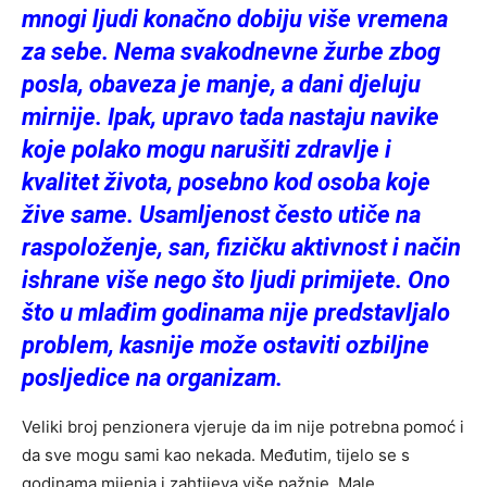
mnogi ljudi konačno dobiju više vremena
za sebe. Nema svakodnevne žurbe zbog
posla, obaveza je manje, a dani djeluju
mirnije. Ipak, upravo tada nastaju navike
koje polako mogu narušiti zdravlje i
kvalitet života, posebno kod osoba koje
žive same. Usamljenost često utiče na
raspoloženje, san, fizičku aktivnost i način
ishrane više nego što ljudi primijete. Ono
što u mlađim godinama nije predstavljalo
problem, kasnije može ostaviti ozbiljne
posljedice na organizam.
Veliki broj penzionera vjeruje da im nije potrebna pomoć i
da sve mogu sami kao nekada. Međutim, tijelo se s
godinama mijenja i zahtijeva više pažnje. Male