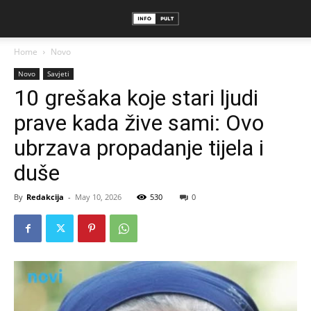
Home
Novo
Novo
Savjeti
10 grešaka koje stari ljudi
prave kada žive sami: Ovo
ubrzava propadanje tijela i
duše
By
Redakcija
-
May 10, 2026
530
0