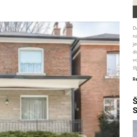
Da
n
je
d
vo
šl
R