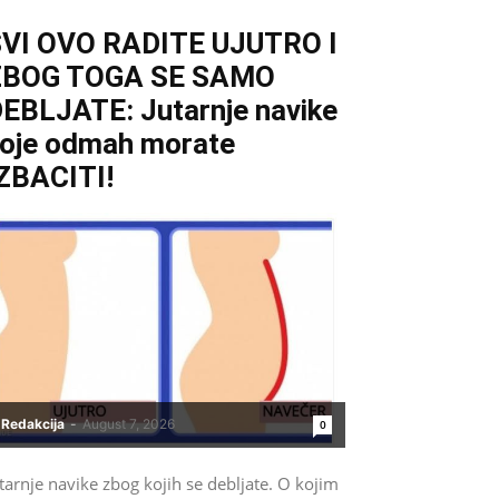
VI OVO RADITE UJUTRO I
ZBOG TOGA SE SAMO
EBLJATE: Jutarnje navike
oje odmah morate
ZBACITI!
Redakcija
-
August 7, 2026
0
tarnje navike zbog kojih se debljate. O kojim