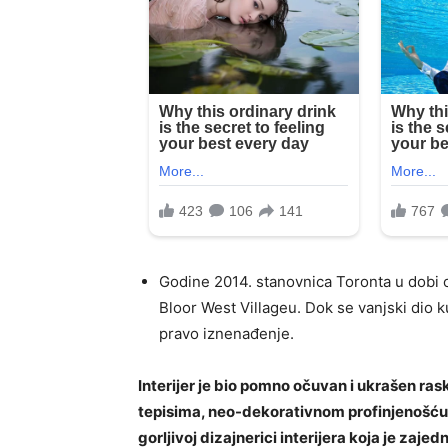
Godine 2014. stanovnica Toronta u dobi o
Bloor West Villageu. Dok se vanjski dio k
pravo iznenađenje.
Interijer je bio pomno očuvan i ukrašen r
tepisima, neo-dekorativnom profinjenošću i
gorljivoj dizajnerici interijera koja je zaje