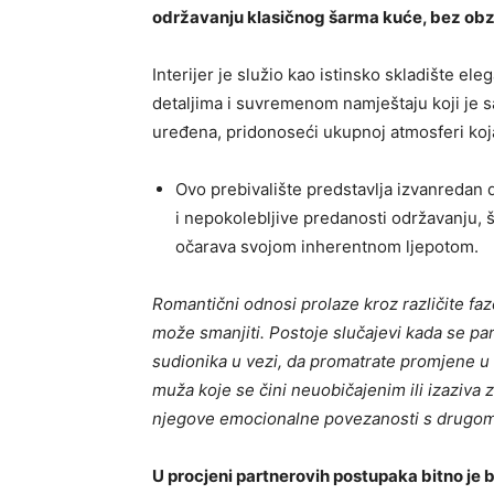
održavanju klasičnog šarma kuće, bez obzi
Interijer je služio kao istinsko skladište e
detaljima i suvremenom namještaju koji je s
uređena, pridonoseći ukupnoj atmosferi koja 
Ovo prebivalište predstavlja izvanredan 
i nepokolebljive predanosti održavanju, 
očarava svojom inherentnom ljepotom.
Romantični odnosi prolaze kroz različite fa
može smanjiti. Postoje slučajevi kada se par
sudionika u vezi, da promatrate promjene u
muža koje se čini neuobičajenim ili izaziva z
njegove emocionalne povezanosti s drugo
U procjeni partnerovih postupaka bitno je b