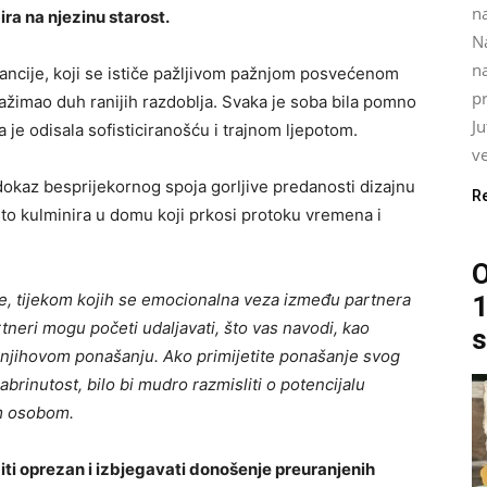
na
ra na njezinu starost.
N
na
legancije, koji se ističe pažljivom pažnjom posvećenom
pr
ažimao duh ranijih razdoblja. Svaka je soba bila pomno
J
je odisala sofisticiranošću i trajnom ljepotom.
ve
dokaz besprijekornog spoja gorljive predanosti dizajnu
R
što kulminira u domu koji prkosi protoku vremena i
O
ze, tijekom kojih se emocionalna veza između partnera
1
tneri mogu početi udaljavati, što vas navodi, kao
s
 njihovom ponašanju. Ako primijetite ponašanje svog
abrinutost, bilo bi mudro razmisliti o potencijalu
m osobom.
iti oprezan i izbjegavati donošenje preuranjenih