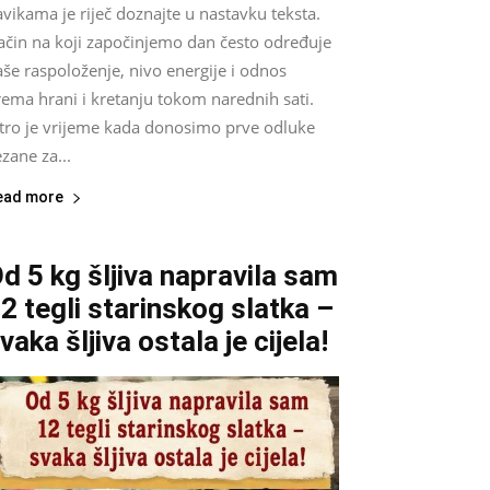
vikama je riječ doznajte u nastavku teksta.
ačin na koji započinjemo dan često određuje
še raspoloženje, nivo energije i odnos
ema hrani i kretanju tokom narednih sati.
utro je vrijeme kada donosimo prve odluke
zane za...
ead more
d 5 kg šljiva napravila sam
2 tegli starinskog slatka –
vaka šljiva ostala je cijela!