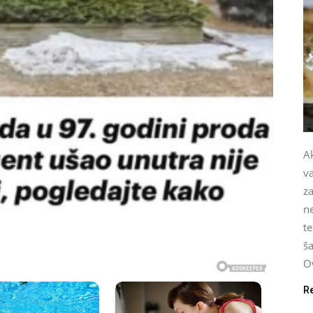
Ak
v
za
n
te
ša
Ov
R