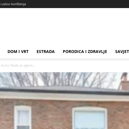
i uslovi korištenja
DOM I VRT
ESTRADA
PORODICA I ZDRAVLJE
SAVJET
 kuću: Kada je agent...