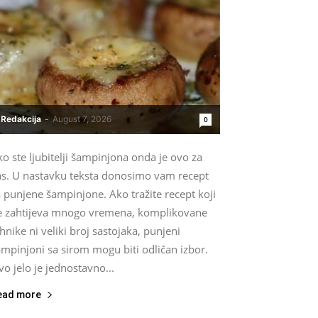
Redakcija
-
August 7, 2026
0
o ste ljubitelji šampinjona onda je ovo za
as. U nastavku teksta donosimo vam recept
 punjene šampinjone. Ako tražite recept koji
e zahtijeva mnogo vremena, komplikovane
hnike ni veliki broj sastojaka, punjeni
mpinjoni sa sirom mogu biti odličan izbor.
o jelo je jednostavno...
ead more