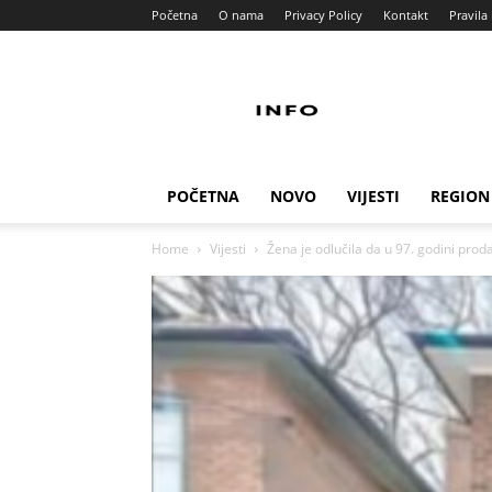
Početna
O nama
Privacy Policy
Kontakt
Pravila 
Info
Pult
POČETNA
NOVO
VIJESTI
REGION
Home
Vijesti
Žena je odlučila da u 97. godini proda