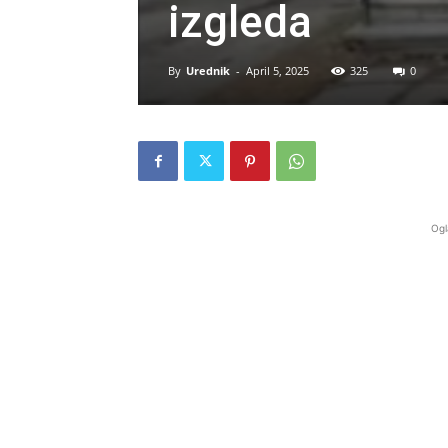
izgleda
By
Urednik
-
April 5, 2025
325
0
Ogl