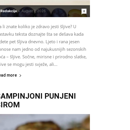
Redakcija
-
August 7, 2026
0
 li znate koliko je zdravo jesti šljive? U
astavku teksta doznajte šta se dešava kada
dete pet šljiva dnevno. Ljeto i rana jesen
onose nam jedno od najukusnijih sezonskih
ća – šljive. Sočne, mirisne i prirodno slatke,
jive se mogu jesti svježe, ali...
ead more
ŠAMPINJONI PUNJENI
SIROM