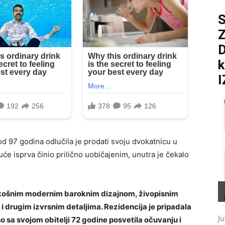
S
D
k
I
d 97 godina odlučila je prodati svoju dvokatnicu u
uće isprva činio prilično uobičajenim, unutra je čekalo
askošnim modernim baroknim dizajnom, živopisnim
 drugim izvrsnim detaljima. Rezidencija je pripadala
Ju
dno sa svojom obitelji 72 godine posvetila očuvanju i