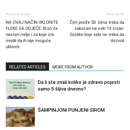
Previous article
Next article
NA OVAJ NAČIN UKLONITE
Čim pređe 50. žena treba da
FLEKE SA ODJEĆE: Brzo će
zaboravi na ovih 10 stvari:
nestati mrlje i za koje ste
Greške koje sebi ne treba da
mislili da ih nije moguće
dozvoli
ukloniti
RELATED ARTICLES
MORE FROM AUTHOR
Da li ste znali koliko je zdravo pojesti
samo 5 šljiva dnevno?
ŠAMPINJONI PUNJENI SIROM