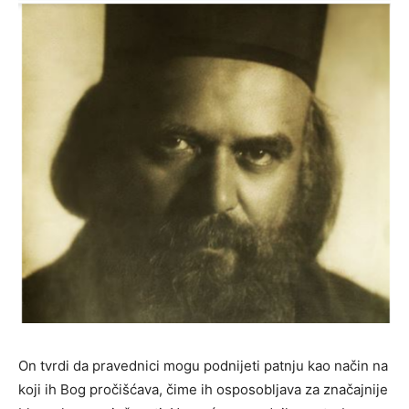
On tvrdi da pravednici mogu podnijeti patnju kao način na
koji ih Bog pročišćava, čime ih osposobljava za značajnije