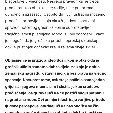
blagoslove u vječnosti. Nesreću pravednika ne treba
promatrati kao oblik kazne; radije, to je put prema
duhovnom uzašašću. Osobito dirljivu ilustraciju možemo
pronaći u pripovijesti koja okružuje dostojanstveni
sprovod notornog grešnika koji je suprotstavljen
tragičnoj smrti pustinjaka. Mnogi su bili ogorčeni – kako
je moguće da je grešniku priuštio oproštaj uz biskupe,
dok je pustinjak dočekao kraj u raljama divlje zvijeri?
Objašnjenje je pružio anđeo Božji, koji je otkrio da je
grešnik učinio samotno dobro djelo, za koje je dobio
zemaljsku nagradu, ostavljajući ga bez prava na vječno
spasenje. Nasuprot tome, asketa je počinio samo jedan
grijeh, a njegova mučna smrt služila je kao sredstvo
pročišćenja, osiguravajući da će postići svoju potpunu
nagradu na nebu. Ovi primjeri ilustriraju varljivu prirodu
ljudske percepcije, otkrivajući da nas ono što se čini
pravednim može dovesti u zabludu, dok božanski sud