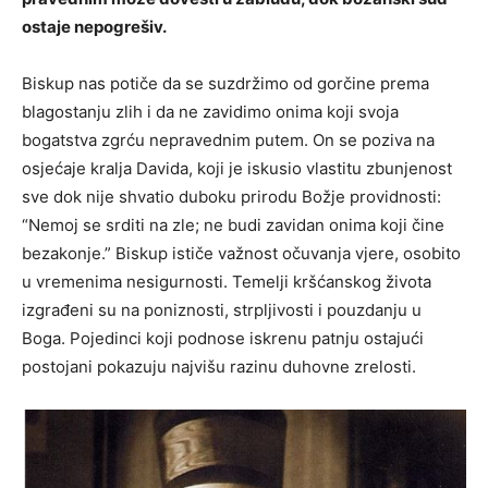
ostaje nepogrešiv.
Biskup nas potiče da se suzdržimo od gorčine prema
blagostanju zlih i da ne zavidimo onima koji svoja
bogatstva zgrću nepravednim putem. On se poziva na
osjećaje kralja Davida, koji je iskusio vlastitu zbunjenost
sve dok nije shvatio duboku prirodu Božje providnosti:
“Nemoj se srditi na zle; ne budi zavidan onima koji čine
bezakonje.” Biskup ističe važnost očuvanja vjere, osobito
u vremenima nesigurnosti. Temelji kršćanskog života
izgrađeni su na poniznosti, strpljivosti i pouzdanju u
Boga. Pojedinci koji podnose iskrenu patnju ostajući
postojani pokazuju najvišu razinu duhovne zrelosti.