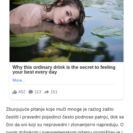
Zbunjujuće pitanje koje muči mnoge je razlog zašto
čestiti i pravedni pojedinci često podnose patnju, dok se
čini da oni koji su nepravedni i zlonamjerni napreduju. O
ovom dubokom i svevremenskom pitanju promišljao je i