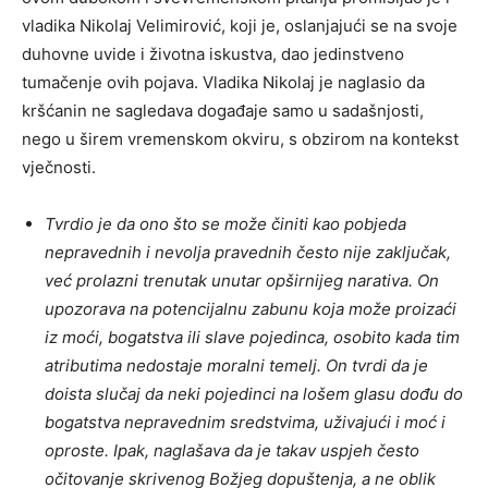
vladika Nikolaj Velimirović, koji je, oslanjajući se na svoje
duhovne uvide i životna iskustva, dao jedinstveno
tumačenje ovih pojava. Vladika Nikolaj je naglasio da
kršćanin ne sagledava događaje samo u sadašnjosti,
nego u širem vremenskom okviru, s obzirom na kontekst
vječnosti.
Tvrdio je da ono što se može činiti kao pobjeda
nepravednih i nevolja pravednih često nije zaključak,
već prolazni trenutak unutar opširnijeg narativa. On
upozorava na potencijalnu zabunu koja može proizaći
iz moći, bogatstva ili slave pojedinca, osobito kada tim
atributima nedostaje moralni temelj. On tvrdi da je
doista slučaj da neki pojedinci na lošem glasu dođu do
bogatstva nepravednim sredstvima, uživajući i moć i
oproste. Ipak, naglašava da je takav uspjeh često
očitovanje skrivenog Božjeg dopuštenja, a ne oblik