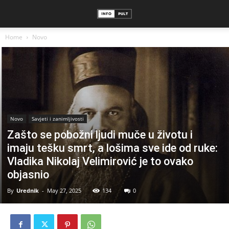
Home
Novo
Novo
Savjeti i zanimljivosti
Zašto se pobožni ljudi muče u životu i
imaju tešku smrt, a lošima sve ide od ruke:
Vladika Nikolaj Velimirović je to ovako
objasnio
By
Urednik
-
May 27, 2025
134
0