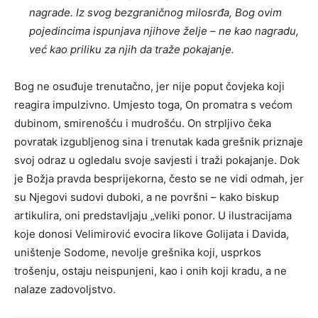
nagrade. Iz svog bezgraničnog milosrđa, Bog ovim
pojedincima ispunjava njihove želje – ne kao nagradu,
već kao priliku za njih da traže pokajanje.
Bog ne osuđuje trenutačno, jer nije poput čovjeka koji
reagira impulzivno. Umjesto toga, On promatra s većom
dubinom, smirenošću i mudrošću. On strpljivo čeka
povratak izgubljenog sina i trenutak kada grešnik priznaje
svoj odraz u ogledalu svoje savjesti i traži pokajanje. Dok
je Božja pravda besprijekorna, često se ne vidi odmah, jer
su Njegovi sudovi duboki, a ne površni – kako biskup
artikulira, oni predstavljaju „veliki ponor. U ilustracijama
koje donosi Velimirović evocira likove Golijata i Davida,
uništenje Sodome, nevolje grešnika koji, usprkos
trošenju, ostaju neispunjeni, kao i onih koji kradu, a ne
nalaze zadovoljstvo.