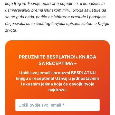
koje Bog vodi svoje odabrane pojedince, u konačnici ih
usmjeravajući prema istinskom miru. Stoga savjetuje da
se ne gubi nada, potiče na ishitrene presude i podsjeća
da je svaka suza čestitog čovjeka upisana zlatom u Knjigu
života.
PREUZMITE BESPLATNO!⋆ KNJIGA
SA RECEPTIMA ⋆
Upiši svoj email i preuzmi BESPLATNU
knjigu s receptima! Uživaj u jednostavnim
i ukusnim jelima koja će osvojiti tvoje
najdraže.