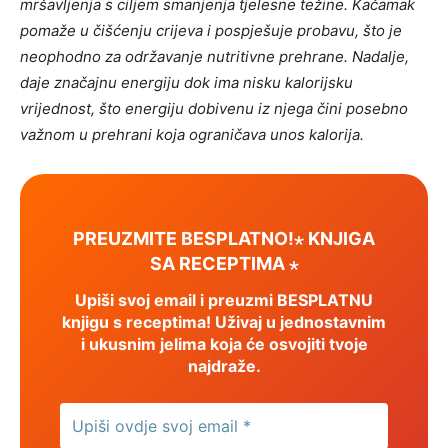
mršavljenja s ciljem smanjenja tjelesne težine. Kačamak
pomaže u čišćenju crijeva i pospješuje probavu, što je
neophodno za održavanje nutritivne prehrane. Nadalje,
daje značajnu energiju dok ima nisku kalorijsku
vrijednost, što energiju dobivenu iz njega čini posebno
važnom u prehrani koja ograničava unos kalorija.
PREUZMITE BESPLATNO!⋆ KNJIGA
SA RECEPTIMA ⋆
Upiši svoj email i preuzmi BESPLATNU
knjigu s receptima! Uživaj u jednostavnim
i ukusnim jelima koja će osvojiti tvoje
najdraže.