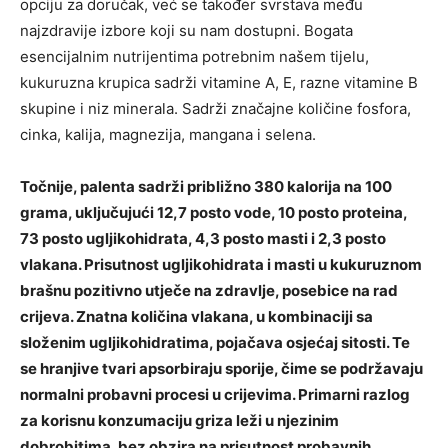
opciju za doručak, već se također svrstava među
najzdravije izbore koji su nam dostupni. Bogata
esencijalnim nutrijentima potrebnim našem tijelu,
kukuruzna krupica sadrži vitamine A, E, razne vitamine B
skupine i niz minerala. Sadrži značajne količine fosfora,
cinka, kalija, magnezija, mangana i selena.
Točnije, palenta sadrži približno 380 kalorija na 100
grama, uključujući 12,7 posto vode, 10 posto proteina,
73 posto ugljikohidrata, 4,3 posto masti i 2,3 posto
vlakana. Prisutnost ugljikohidrata i masti u kukuruznom
brašnu pozitivno utječe na zdravlje, posebice na rad
crijeva. Znatna količina vlakana, u kombinaciji sa
složenim ugljikohidratima, pojačava osjećaj sitosti. Te
se hranjive tvari apsorbiraju sporije, čime se podržavaju
normalni probavni procesi u crijevima. Primarni razlog
za korisnu konzumaciju griza leži u njezinim
dobrobitima, bez obzira na prisutnost probavnih