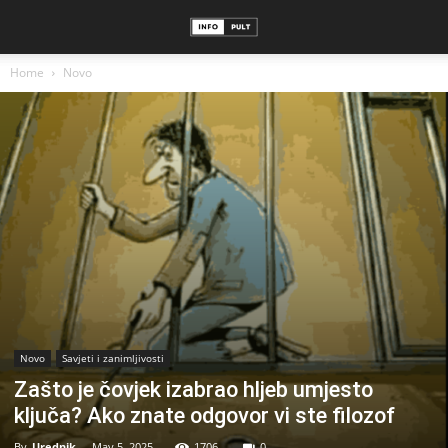
Home
Novo
Novo
Savjeti i zanimljivosti
Zašto je čovjek izabrao hljeb umjesto
ključa? Ako znate odgovor vi ste filozof
By
Urednik
-
May 5, 2025
1706
0