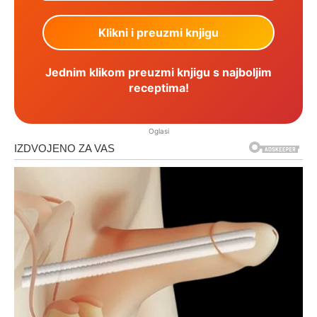
Jednim klikom preuzmi knjigu s najboljim
receptima!
Oglasi