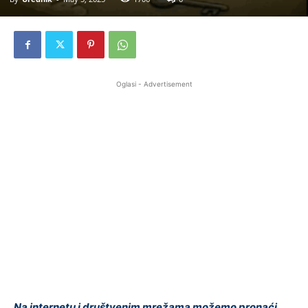
Oglasi - Advertisement
Na internetu i društvenim mrežama možemo pronaći