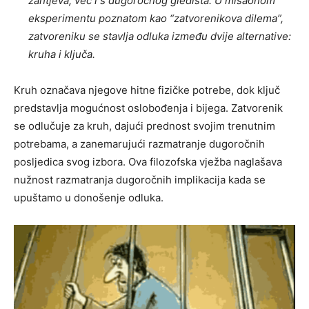
zahtjeva, već i s dugoročnog gledišta. U misaonom
eksperimentu poznatom kao “zatvorenikova dilema”,
zatvoreniku se stavlja odluka između dvije alternative:
kruha i ključa.
Kruh označava njegove hitne fizičke potrebe, dok ključ
predstavlja mogućnost oslobođenja i bijega. Zatvorenik
se odlučuje za kruh, dajući prednost svojim trenutnim
potrebama, a zanemarujući razmatranje dugoročnih
posljedica svog izbora. Ova filozofska vježba naglašava
nužnost razmatranja dugoročnih implikacija kada se
upuštamo u donošenje odluka.