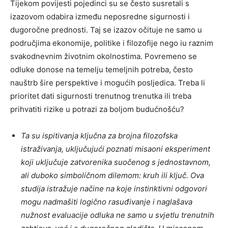
Tijekom povijesti pojedinci su se često susretali s
izazovom odabira između neposredne sigurnosti i
dugoročne prednosti. Taj se izazov očituje ne samo u
područjima ekonomije, politike i filozofije nego iu raznim
svakodnevnim životnim okolnostima. Povremeno se
odluke donose na temelju temeljnih potreba, često
nauštrb šire perspektive i mogućih posljedica. Treba li
prioritet dati sigurnosti trenutnog trenutka ili treba
prihvatiti rizike u potrazi za boljom budućnošću?
Ta su ispitivanja ključna za brojna filozofska
istraživanja, uključujući poznati misaoni eksperiment
koji uključuje zatvorenika suočenog s jednostavnom,
ali duboko simboličnom dilemom: kruh ili ključ. Ova
studija istražuje načine na koje instinktivni odgovori
mogu nadmašiti logično rasuđivanje i naglašava
nužnost evaluacije odluka ne samo u svjetlu trenutnih