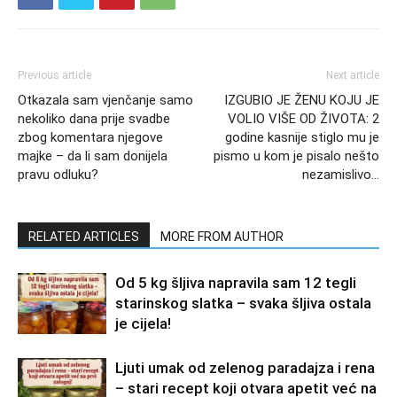
Previous article
Next article
Otkazala sam vjenčanje samo
IZGUBIO JE ŽENU KOJU JE
nekoliko dana prije svadbe
VOLIO VIŠE OD ŽIVOTA: 2
zbog komentara njegove
godine kasnije stiglo mu je
majke – da li sam donijela
pismo u kom je pisalo nešto
pravu odluku?
nezamislivo…
RELATED ARTICLES
MORE FROM AUTHOR
Od 5 kg šljiva napravila sam 12 tegli
starinskog slatka – svaka šljiva ostala
je cijela!
Ljuti umak od zelenog paradajza i rena
– stari recept koji otvara apetit već na