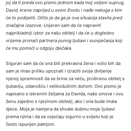
joj da ti preda ovo pismo jednom kada moj voljeni suprug,
David, krene naprijed u svom životu i nađe nekoga s kim
će to podijeliti. Očito je da ga je ova situacija stavila pred
značajne izazove. Uvjeren sam da će napraviti
najprikladniji izbor za našu obitelj i da će u dogledno
vrijeme pronaći partnera punog ljubavi i suosjećanja koji
će mu pomoći u odgoju dječaka.
Siguran sam da će ona biti prekrasna žena i volio bih da
sam je imao priliku upoznati i izraziti svoje divljenje
njenoj spremnosti da se brine za veću, proširenu obitelj s
ljubavlju, odanošću i velikodušnim duhom. Ovo pismo je
napisano s iskrenim željama za Davida, naše sinove i ovu
ženu zajedno s njezinom obitelji, ako i ona bude imala
djece. Moja je namjera da shvate dubinu moje ljubavi
prema njima i da se osjećaju sigurno u svijetu koji je
često ispunjen patnjom.