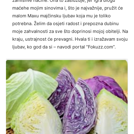
zamislive načine. Ona to zaslužuje, jer igra ulogu
maćehe mojim sinovima i, što je najvažnije, pružit će
malom Maxu majčinsku ljubav koja mu je toliko
potrebna. Želim da osjeti radost i prepozna dubinu
moje zahvalnosti za sve što doprinosi mojoj obitelji. Na
kraju, ustrajnost će prevagni. Hvala ti i izražavam svoju
ljubav, ko god da si – navodi portal “Fokuzz.com”.