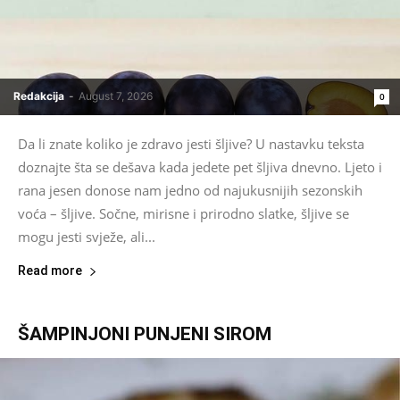
Redakcija
-
August 7, 2026
0
Da li znate koliko je zdravo jesti šljive? U nastavku teksta
doznajte šta se dešava kada jedete pet šljiva dnevno. Ljeto i
rana jesen donose nam jedno od najukusnijih sezonskih
voća – šljive. Sočne, mirisne i prirodno slatke, šljive se
mogu jesti svježe, ali...
Read more
ŠAMPINJONI PUNJENI SIROM