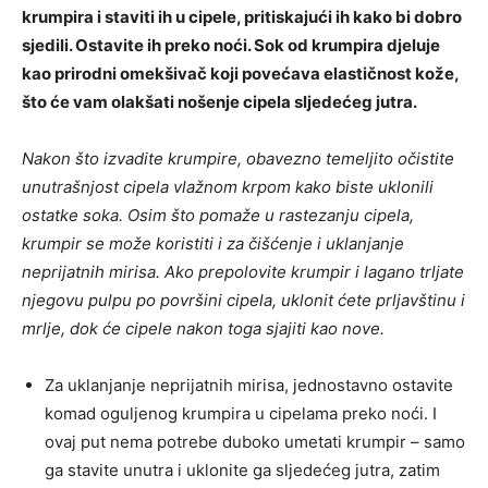
krumpira i staviti ih u cipele, pritiskajući ih kako bi dobro
sjedili. Ostavite ih preko noći. Sok od krumpira djeluje
kao prirodni omekšivač koji povećava elastičnost kože,
što će vam olakšati nošenje cipela sljedećeg jutra.
Nakon što izvadite krumpire, obavezno temeljito očistite
unutrašnjost cipela vlažnom krpom kako biste uklonili
ostatke soka. Osim što pomaže u rastezanju cipela,
krumpir se može koristiti i za čišćenje i uklanjanje
neprijatnih mirisa. Ako prepolovite krumpir i lagano trljate
njegovu pulpu po površini cipela, uklonit ćete prljavštinu i
mrlje, dok će cipele nakon toga sjajiti kao nove.
Za uklanjanje neprijatnih mirisa, jednostavno ostavite
komad oguljenog krumpira u cipelama preko noći. I
ovaj put nema potrebe duboko umetati krumpir – samo
ga stavite unutra i uklonite ga sljedećeg jutra, zatim