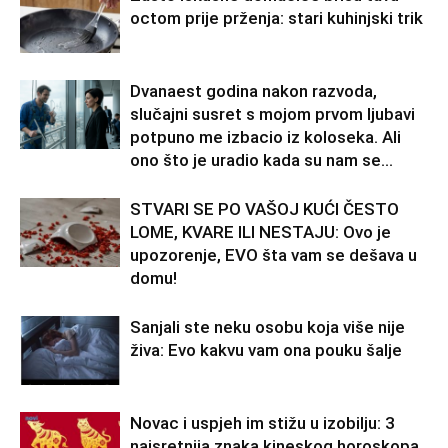
octom prije prženja: stari kuhinjski trik
Dvanaest godina nakon razvoda,
slučajni susret s mojom prvom ljubavi
potpuno me izbacio iz koloseka. Ali
ono što je uradio kada su nam se...
STVARI SE PO VAŠOJ KUĆI ČESTO
LOME, KVARE ILI NESTAJU: Ovo je
upozorenje, EVO šta vam se dešava u
domu!
Sanjali ste neku osobu koja više nije
živa: Evo kakvu vam ona pouku šalje
Novac i uspjeh im stižu u izobilju: 3
najsretnija znaka kineskog horoskopa