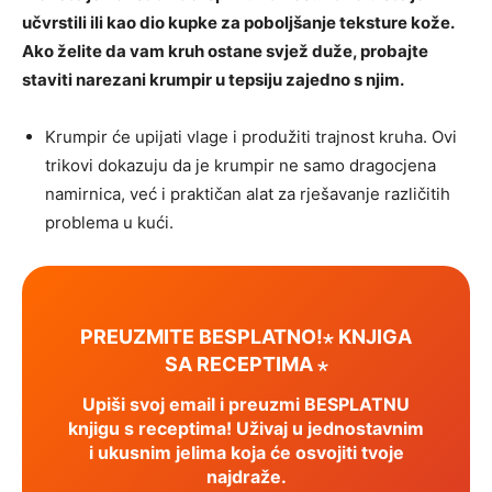
učvrstili ili kao dio kupke za poboljšanje teksture kože.
Ako želite da vam kruh ostane svjež duže, probajte
staviti narezani krumpir u tepsiju zajedno s njim.
Krumpir će upijati vlage i produžiti trajnost kruha. Ovi
trikovi dokazuju da je krumpir ne samo dragocjena
namirnica, već i praktičan alat za rješavanje različitih
problema u kući.
PREUZMITE BESPLATNO!⋆ KNJIGA
SA RECEPTIMA ⋆
Upiši svoj email i preuzmi BESPLATNU
knjigu s receptima! Uživaj u jednostavnim
i ukusnim jelima koja će osvojiti tvoje
najdraže.