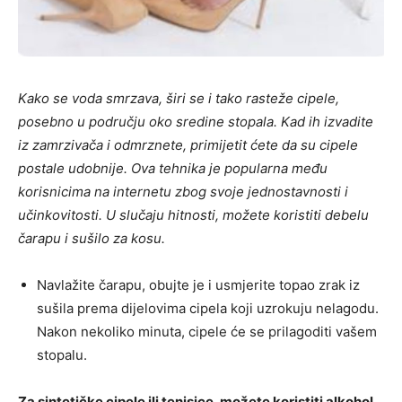
Kako se voda smrzava, širi se i tako rasteže cipele,
posebno u području oko sredine stopala. Kad ih izvadite
iz zamrzivača i odmrznete, primijetit ćete da su cipele
postale udobnije. Ova tehnika je popularna među
korisnicima na internetu zbog svoje jednostavnosti i
učinkovitosti. U slučaju hitnosti, možete koristiti debelu
čarapu i sušilo za kosu.
Navlažite čarapu, obujte je i usmjerite topao zrak iz
sušila prema dijelovima cipela koji uzrokuju nelagodu.
Nakon nekoliko minuta, cipele će se prilagoditi vašem
stopalu.
Za sintetičke cipele ili tenisice, možete koristiti alkohol