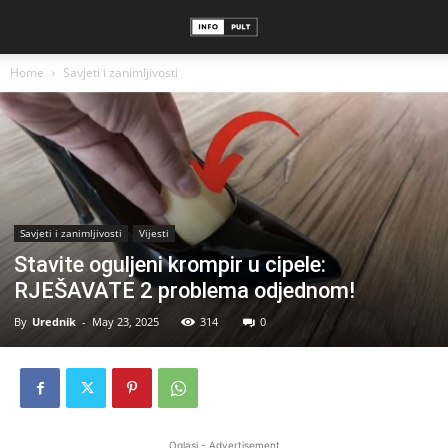
Home
Savjeti i zanimljivosti
Savjeti i zanimljivosti
Vijesti
Stavite oguljeni krompir u cipele:
RJEŠAVATE 2 problema odjednom!
By
Urednik
-
May 23, 2025
314
0
Oglasi - Advertisement