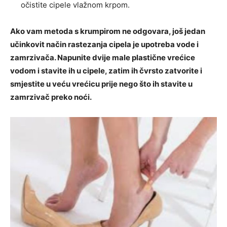
očistite cipele vlažnom krpom.
Ako vam metoda s krumpirom ne odgovara, još jedan
učinkovit način rastezanja cipela je upotreba vode i
zamrzivača. Napunite dvije male plastične vrećice
vodom i stavite ih u cipele, zatim ih čvrsto zatvorite i
smjestite u veću vrećicu prije nego što ih stavite u
zamrzivač preko noći.