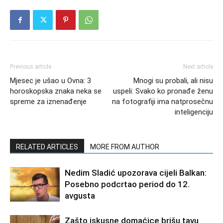
Previous article
Next article
Mjesec je ušao u Ovna: 3
Mnogi su probali, ali nisu
horoskopska znaka neka se
uspeli: Svako ko pronađe ženu
spreme za iznenađenje
na fotografiji ima natprosečnu
inteligenciju
RELATED ARTICLES
MORE FROM AUTHOR
Nedim Sladić upozorava cijeli Balkan:
Posebno podcrtao period do 12.
avgusta
Zašto iskusne domaćice brišu tavu