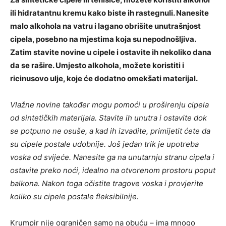
ili hidratantnu kremu kako biste ih rastegnuli. Nanesite
malo alkohola na vatru i lagano obrišite unutrašnjost
cipela, posebno na mjestima koja su nepodnošljiva.
Zatim stavite novine u cipele i ostavite ih nekoliko dana
da se rašire. Umjesto alkohola, možete koristiti i
ricinusovo ulje, koje će dodatno omekšati materijal.
Vlažne novine također mogu pomoći u proširenju cipela
od sintetičkih materijala. Stavite ih unutra i ostavite dok
se potpuno ne osuše, a kad ih izvadite, primijetit ćete da
su cipele postale udobnije. Još jedan trik je upotreba
voska od svijeće. Nanesite ga na unutarnju stranu cipela i
ostavite preko noći, idealno na otvorenom prostoru poput
balkona. Nakon toga očistite tragove voska i provjerite
koliko su cipele postale fleksibilnije.
Krumpir nije ograničen samo na obuću – ima mnogo