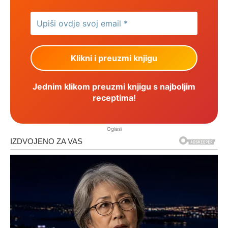
Jednim klikom preuzmi knjigu s najboljim
receptima!
Oglasi