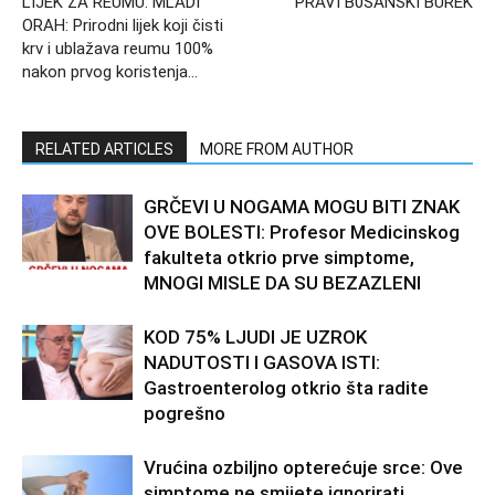
LIJEK ZA REUMU: MLADI
PRAVI B0SANSKI BUREK
ORAH: Prirodni lijek koji čisti
krv i ublažava reumu 100%
nakon prvog koristenja…
RELATED ARTICLES
MORE FROM AUTHOR
GRČEVI U NOGAMA MOGU BITI ZNAK
OVE BOLESTI: Profesor Medicinskog
fakulteta otkrio prve simptome,
MNOGI MISLE DA SU BEZAZLENI
KOD 75% LJUDI JE UZROK
NADUTOSTI I GASOVA ISTI:
Gastroenterolog otkrio šta radite
pogrešno
Vrućina ozbiljno opterećuje srce: Ove
simptome ne smijete ignorirati