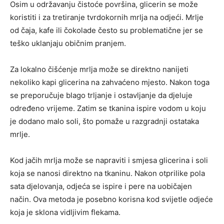
Osim u održavanju čistoće površina, glicerin se može
koristiti i za tretiranje tvrdokornih mrlja na odjeći. Mrlje
od čaja, kafe ili čokolade često su problematične jer se
teško uklanjaju običnim pranjem.
Za lokalno čišćenje mrlja može se direktno nanijeti
nekoliko kapi glicerina na zahvaćeno mjesto. Nakon toga
se preporučuje blago trljanje i ostavljanje da djeluje
određeno vrijeme. Zatim se tkanina ispire vodom u koju
je dodano malo soli, što pomaže u razgradnji ostataka
mrlje.
Kod jačih mrlja može se napraviti i smjesa glicerina i soli
koja se nanosi direktno na tkaninu. Nakon otprilike pola
sata djelovanja, odjeća se ispire i pere na uobičajen
način. Ova metoda je posebno korisna kod svijetle odjeće
koja je sklona vidljivim flekama.