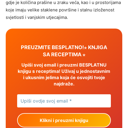
gdje je količina prašine u zraku veća, kao i u prostorijama
koje imaju velike staklene površine i stalnu izloženost
svjetlosti i vanjskim utjecajima.
PREUZMITE BESPLATNO!⋆ KNJIGA
SA RECEPTIMA ⋆
Upiši svoj email i preuzmi BESPLATNU
knjigu s receptima! Uživaj u jednostavnim
i ukusnim jelima koja će osvojiti tvoje
najdraže.