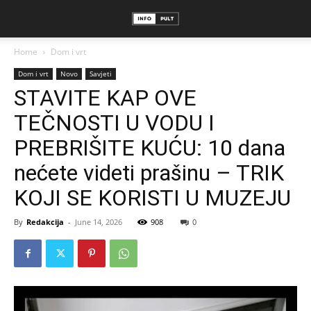
Home
Dom i vrt
Dom i vrt
Novo
Savjeti
STAVITE KAP OVE
TEČNOSTI U VODU I
PREBRIŠITE KUĆU: 10 dana
nećete videti prašinu – TRIK
KOJI SE KORISTI U MUZEJU
By
Redakcija
-
June 14, 2026
908
0