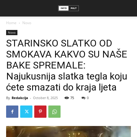
Home
Novo
Novo
STARINSKO SLATKO OD
SMOKAVA KAKVO SU NAŠE
BAKE SPREMALE:
Najukusnija slatka tegla koju
ćete smazati do kraja ljeta
By
Redakcija
-
October 8, 2025
75
0