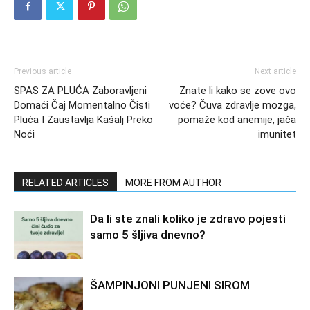
Previous article
Next article
SPAS ZA PLUĆA Zaboravljeni
Znate li kako se zove ovo
Domaći Čaj Momentalno Čisti
voće? Čuva zdravlje mozga,
Pluća I Zaustavlja Kašalj Preko
pomaže kod anemije, jača
Noći
imunitet
RELATED ARTICLES
MORE FROM AUTHOR
Da li ste znali koliko je zdravo pojesti
samo 5 šljiva dnevno?
ŠAMPINJONI PUNJENI SIROM