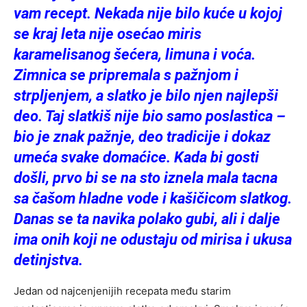
vam recept. Nekada nije bilo kuće u kojoj
se kraj leta nije osećao miris
karamelisanog šećera, limuna i voća.
Zimnica se pripremala s pažnjom i
strpljenjem, a slatko je bilo njen najlepši
deo. Taj slatkiš nije bio samo poslastica –
bio je znak pažnje, deo tradicije i dokaz
umeća svake domaćice. Kada bi gosti
došli, prvo bi se na sto iznela mala tacna
sa čašom hladne vode i kašičicom slatkog.
Danas se ta navika polako gubi, ali i dalje
ima onih koji ne odustaju od mirisa i ukusa
detinjstva.
Jedan od najcenjenijih recepata među starim