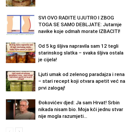
SVI OVO RADITE UJUTRO I ZBOG
TOGA SE SAMO DEBLJATE: Jutarnje
navike koje odmah morate IZBACITI!
Od 5 kg šljiva napravila sam 12 tegli
starinskog slatka – svaka šljiva ostala
je cijela!
Ljuti umak od zelenog paradajza i rena
– stari recept koji otvara apetit već na
prvi zalogaj!
Đokovićev djed: Ja sam Hrvat! Srbin
nikada nisam bio. Moja kći jednu stvar
nije mogla razumjeti…