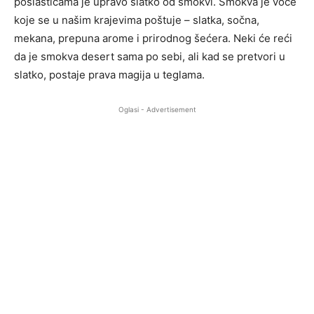
poslasticama je upravo slatko od smokvi. Smokva je voće
koje se u našim krajevima poštuje – slatka, sočna,
mekana, prepuna arome i prirodnog šećera. Neki će reći
da je smokva desert sama po sebi, ali kad se pretvori u
slatko, postaje prava magija u teglama.
Oglasi - Advertisement