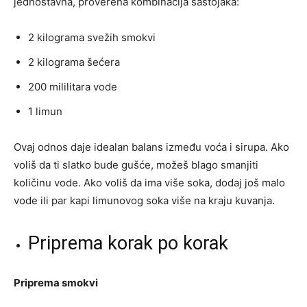
jednostavna, proverena kombinacija sastojaka:
2 kilograma svežih smokvi
2 kilograma šećera
200 mililitara vode
1 limun
Ovaj odnos daje idealan balans između voća i sirupa. Ako
voliš da ti slatko bude gušće, možeš blago smanjiti
količinu vode. Ako voliš da ima više soka, dodaj još malo
vode ili par kapi limunovog soka više na kraju kuvanja.
Priprema korak po korak
Priprema smokvi