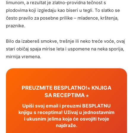
limunom, a rezultat je zlatno-providna tečnost s
plodovima koji izgledaju kao biseri u tegli. To slatko se
često pravilo za posebne prilike – mladence, krštenja,
praznike.
Bilo da izabereš smokve, trešnje ili neko treće voće, ovaj
stari običaj spaja mirise leta i uspomene na neka sporija,
mirnija vremena.
PREUZMITE BESPLATNO!⋆ KNJIGA
SA RECEPTIMA ⋆
Upiši svoj email i preuzmi BESPLATNU
knjigu s receptima! Uživaj u jednostavnim
i ukusnim jelima koja će osvojiti tvoje
najdraže.