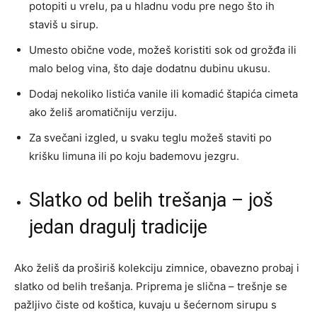
potopiti u vrelu, pa u hladnu vodu pre nego što ih
staviš u sirup.
Umesto obične vode, možeš koristiti sok od grožđa ili
malo belog vina, što daje dodatnu dubinu ukusu.
Dodaj nekoliko listića vanile ili komadić štapića cimeta
ako želiš aromatičniju verziju.
Za svečani izgled, u svaku teglu možeš staviti po
krišku limuna ili po koju bademovu jezgru.
Slatko od belih trešanja – još
jedan dragulj tradicije
Ako želiš da proširiš kolekciju zimnice, obavezno probaj i
slatko od belih trešanja. Priprema je slična – trešnje se
pažljivo čiste od koštica, kuvaju u šećernom sirupu s