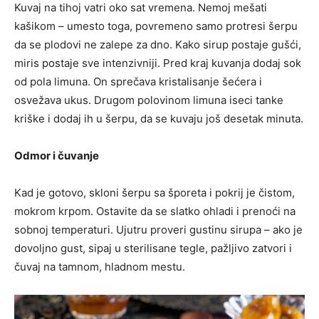
Kuvaj na tihoj vatri oko sat vremena. Nemoj mešati
kašikom – umesto toga, povremeno samo protresi šerpu
da se plodovi ne zalepe za dno. Kako sirup postaje gušći,
miris postaje sve intenzivniji. Pred kraj kuvanja dodaj sok
od pola limuna. On sprečava kristalisanje šećera i
osvežava ukus. Drugom polovinom limuna iseci tanke
kriške i dodaj ih u šerpu, da se kuvaju još desetak minuta.
Odmor i čuvanje
Kad je gotovo, skloni šerpu sa šporeta i pokrij je čistom,
mokrom krpom. Ostavite da se slatko ohladi i prenoći na
sobnoj temperaturi. Ujutru proveri gustinu sirupa – ako je
dovoljno gust, sipaj u sterilisane tegle, pažljivo zatvori i
čuvaj na tamnom, hladnom mestu.