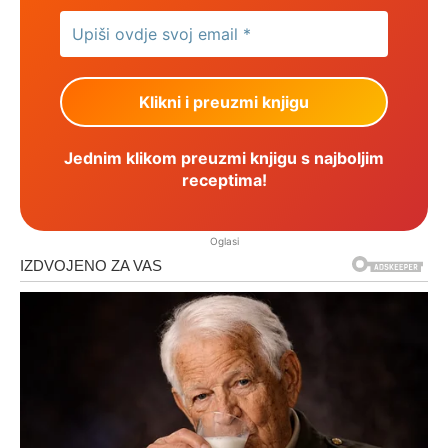
Jednim klikom preuzmi knjigu s najboljim
receptima!
Oglasi