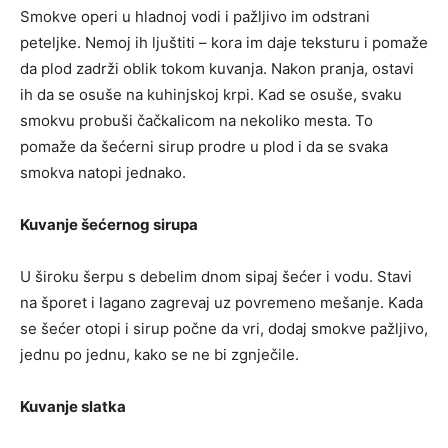
Smokve operi u hladnoj vodi i pažljivo im odstrani
peteljke. Nemoj ih ljuštiti – kora im daje teksturu i pomaže
da plod zadrži oblik tokom kuvanja. Nakon pranja, ostavi
ih da se osuše na kuhinjskoj krpi. Kad se osuše, svaku
smokvu probuši čačkalicom na nekoliko mesta. To
pomaže da šećerni sirup prodre u plod i da se svaka
smokva natopi jednako.
Kuvanje šećernog sirupa
U široku šerpu s debelim dnom sipaj šećer i vodu. Stavi
na šporet i lagano zagrevaj uz povremeno mešanje. Kada
se šećer otopi i sirup počne da vri, dodaj smokve pažljivo,
jednu po jednu, kako se ne bi zgnječile.
Kuvanje slatka