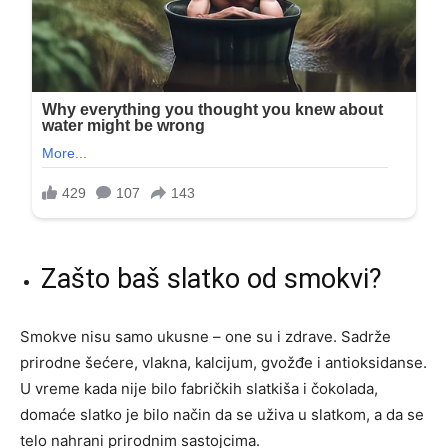
Zašto baš slatko od smokvi?
Smokve nisu samo ukusne – one su i zdrave. Sadrže
prirodne šećere, vlakna, kalcijum, gvožđe i antioksidanse.
U vreme kada nije bilo fabričkih slatkiša i čokolada,
domaće slatko je bilo način da se uživa u slatkom, a da se
telo nahrani prirodnim sastojcima.