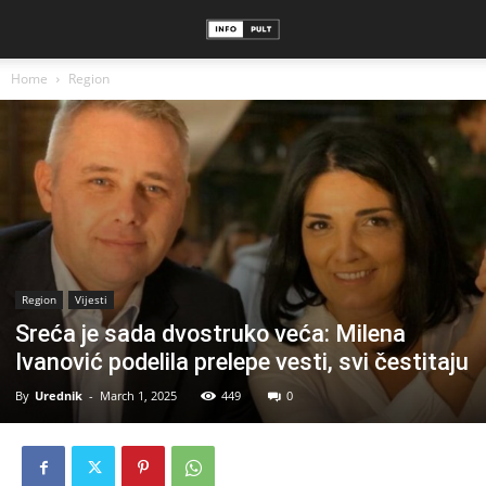
Home
Region
Region
Vijesti
Sreća je sada dvostruko veća: Milena
Ivanović podelila prelepe vesti, svi čestitaju
By
Urednik
-
March 1, 2025
449
0