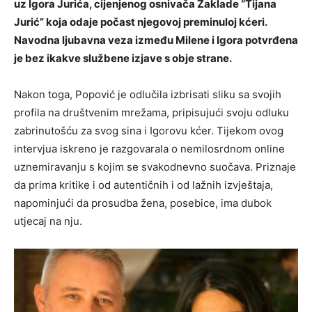
uz Igora Jurića, cijenjenog osnivača Zaklade “Tijana
Jurić” koja odaje počast njegovoj preminuloj kćeri.
Navodna ljubavna veza između Milene i Igora potvrđena
je bez ikakve službene izjave s obje strane.
Nakon toga, Popović je odlučila izbrisati sliku sa svojih
profila na društvenim mrežama, pripisujući svoju odluku
zabrinutošću za svog sina i Igorovu kćer. Tijekom ovog
intervjua iskreno je razgovarala o nemilosrdnom online
uznemiravanju s kojim se svakodnevno suočava. Priznaje
da prima kritike i od autentičnih i od lažnih izvještaja,
napominjući da prosudba žena, posebice, ima dubok
utjecaj na nju.