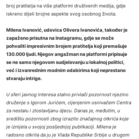
broj pratitelja na više platformi društvenih medija, gdje
iskreno dijeli brojne aspekte svog osobnog života.
Milena Ivanović, udovica Olivera Ivanovića, također je
zapaženo prisutna na Instagramu, gdje se može
pohvaliti impresivnim brojem pratitelja koji premašuje
130.000 ljudi. Njegov angažman na platformi pripisuje
se ne samo njegovom sudjelovanju u lokalnoj politici,
već i izvanrednim modnim odabirima koji neprestano
stvaraju intrige.
U sferi javnog interesa stalno privlači pozornost njezino
druženje s Igorom Jurićem, cijenjenim osnivačem Centra
za nestalu i zlostavljanu djecu. Danas je, međutim, u
središtu pozornosti zbog izrazito značajnog otkrića koje
je iznijela u svojoj posljednjoj publikaciji. Milena je
radosno otkrila da ju je Vlada Republike Srbije u drugom