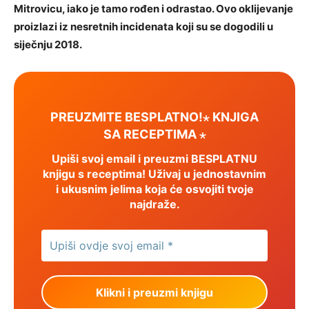
Mitrovicu, iako je tamo rođen i odrastao. Ovo oklijevanje
proizlazi iz nesretnih incidenata koji su se dogodili u
siječnju 2018.
PREUZMITE BESPLATNO!⋆ KNJIGA
SA RECEPTIMA ⋆
Upiši svoj email i preuzmi BESPLATNU
knjigu s receptima! Uživaj u jednostavnim
i ukusnim jelima koja će osvojiti tvoje
najdraže.