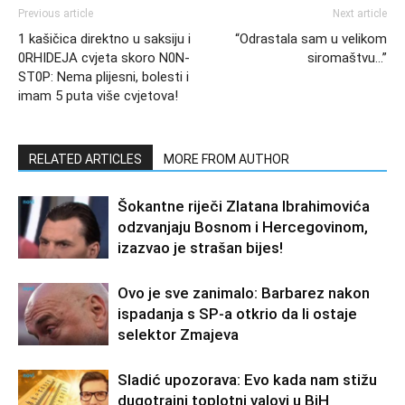
Previous article
Next article
1 kašičica direktno u saksiju i
“Odrastala sam u velikom
0RHIDEJA cvjeta skoro N0N-
siromaštvu…”
ST0P: Nema plijesni, bolesti i
imam 5 puta više cvjetova!
RELATED ARTICLES
MORE FROM AUTHOR
Šokantne riječi Zlatana Ibrahimovića
odzvanjaju Bosnom i Hercegovinom,
izazvao je strašan bijes!
Ovo je sve zanimalo: Barbarez nakon
ispadanja s SP-a otkrio da li ostaje
selektor Zmajeva
Sladić upozorava: Evo kada nam stižu
dugotrajni toplotni valovi u BiH