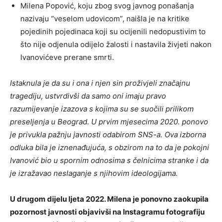
Milena Popović, koju zbog svog javnog ponašanja
nazivaju “veselom udovicom”, naišla je na kritike
pojedinih pojedinaca koji su ocijenili nedopustivim to
što nije odjenula odijelo žalosti i nastavila živjeti nakon
Ivanovićeve prerane smrti.
Istaknula je da su i ona i njen sin proživjeli značajnu
tragediju, ustvrdivši da samo oni imaju pravo
razumijevanje izazova s ​​kojima su se suočili prilikom
preseljenja u Beograd. U prvim mjesecima 2020. ponovo
je privukla pažnju javnosti odabirom SNS-a. Ova izborna
odluka bila je iznenađujuća, s obzirom na to da je pokojni
Ivanović bio u spornim odnosima s čelnicima stranke i da
je izražavao neslaganje s njihovim ideologijama.
U drugom dijelu ljeta 2022. Milena je ponovno zaokupila
pozornost javnosti objavivši na Instagramu fotografiju