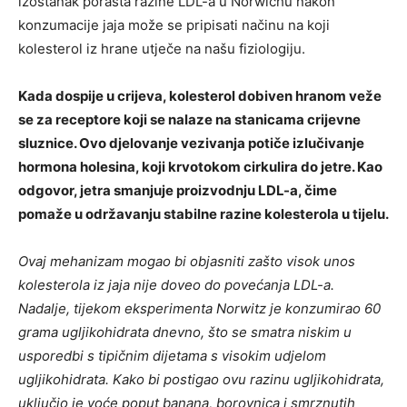
izostanak porasta razine LDL-a u Norwichu nakon
konzumacije jaja može se pripisati načinu na koji
kolesterol iz hrane utječe na našu fiziologiju.
Kada dospije u crijeva, kolesterol dobiven hranom veže
se za receptore koji se nalaze na stanicama crijevne
sluznice. Ovo djelovanje vezivanja potiče izlučivanje
hormona holesina, koji krvotokom cirkulira do jetre. Kao
odgovor, jetra smanjuje proizvodnju LDL-a, čime
pomaže u održavanju stabilne razine kolesterola u tijelu.
Ovaj mehanizam mogao bi objasniti zašto visok unos
kolesterola iz jaja nije doveo do povećanja LDL-a.
Nadalje, tijekom eksperimenta Norwitz je konzumirao 60
grama ugljikohidrata dnevno, što se smatra niskim u
usporedbi s tipičnim dijetama s visokim udjelom
ugljikohidrata.
Kako bi postigao ovu razinu ugljikohidrata,
uključio je voće poput banana, borovnica i smrznutih