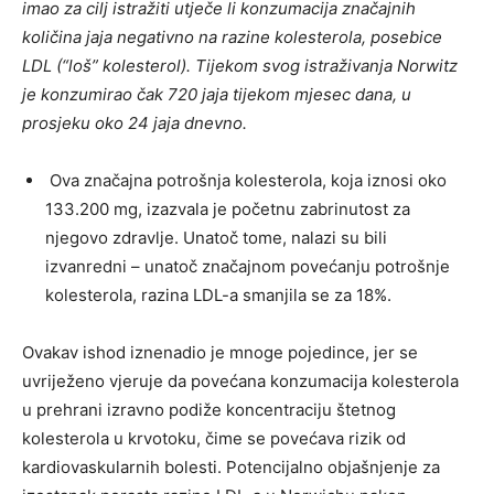
imao za cilj istražiti utječe li konzumacija značajnih
količina jaja negativno na razine kolesterola, posebice
LDL (“loš” kolesterol). Tijekom svog istraživanja Norwitz
je konzumirao čak 720 jaja tijekom mjesec dana, u
prosjeku oko 24 jaja dnevno.
Ova značajna potrošnja kolesterola, koja iznosi oko
133.200 mg, izazvala je početnu zabrinutost za
njegovo zdravlje. Unatoč tome, nalazi su bili
izvanredni – unatoč značajnom povećanju potrošnje
kolesterola, razina LDL-a smanjila se za 18%.
Ovakav ishod iznenadio je mnoge pojedince, jer se
uvriježeno vjeruje da povećana konzumacija kolesterola
u prehrani izravno podiže koncentraciju štetnog
kolesterola u krvotoku, čime se povećava rizik od
kardiovaskularnih bolesti. Potencijalno objašnjenje za