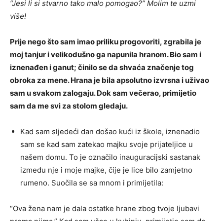
“Jesi li si stvarno tako malo pomogao?” Molim te uzmi
više!
Prije nego što sam imao priliku progovoriti, zgrabila je
moj tanjur i velikodušno ga napunila hranom. Bio sam i
iznenađen i ganut; činilo se da shvaća značenje tog
obroka za mene. Hrana je bila apsolutno izvrsna i uživao
sam u svakom zalogaju. Dok sam večerao, primijetio
sam da me svi za stolom gledaju.
Kad sam sljedeći dan došao kući iz škole, iznenadio
sam se kad sam zatekao majku svoje prijateljice u
našem domu. To je označilo inauguracijski sastanak
između nje i moje majke, čije je lice bilo zamjetno
rumeno. Suočila se sa mnom i primijetila:
“Ova žena nam je dala ostatke hrane zbog tvoje ljubavi