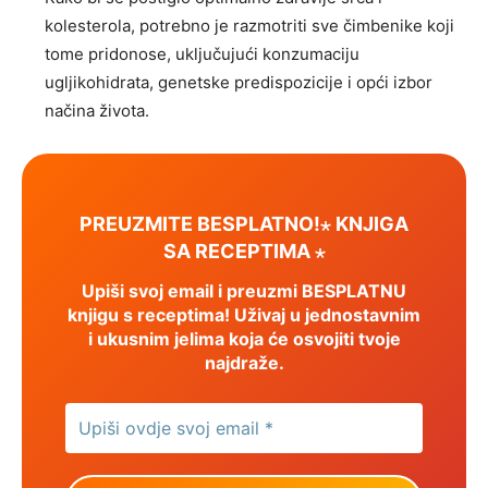
kolesterola, potrebno je razmotriti sve čimbenike koji
tome pridonose, uključujući konzumaciju
ugljikohidrata, genetske predispozicije i opći izbor
načina života.
PREUZMITE BESPLATNO!⋆ KNJIGA
SA RECEPTIMA ⋆
Upiši svoj email i preuzmi BESPLATNU
knjigu s receptima! Uživaj u jednostavnim
i ukusnim jelima koja će osvojiti tvoje
najdraže.