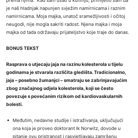
prema njima.” Kad sam ušao u kuhinju, primijetio sam da
je naš hladnjak napunjen svježim namirnicama i raznim
namirnicama. Moja majka, unatoč sramežljivosti i očitoj
neugodi, nije mogla sakriti radost. Njena majka i moja
majka od tada održavaju prijateljstvo koje traje do danas.
BONUS TEKST
Rasprava o utjecaju jaja na razinu kolesterola u tijelu
godinama je stvarala različita gledišta.
Tradicionalno,
jaja – posebno žumanjci – smatraju se zabrinjavajućim
zbog značajnog udjela kolesterola, koji se često
povezuje s povećanim rizikom od kardiovaskularnih
bolesti.
Međutim, nedavne studije i istraživanja, uključujući
ona koja je proveo doktorant Ik Norwitz, dovode u
pitanje ovu pristranost i rasvjetljavaju zamršenu