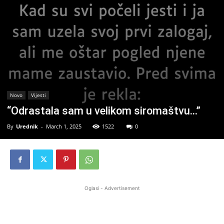
Novo
Vijesti
“Odrastala sam u velikom siromaštvu…”
By
Urednik
-
March 1, 2025
1522
0
Oglasi - Advertisement