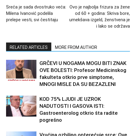
Sreća je sada dvostruko veća:
Ovo je najbolja frizura za žene
Milena Ivanović podelila
od 60 + godina: Skriva bore,
prelepe vesti, svi čestitaju
umekšava izgeld, ženstvena je
i lako se održava
RELATED ARTICLES
MORE FROM AUTHOR
GRČEVI U NOGAMA MOGU BITI ZNAK
OVE BOLESTI: Profesor Medicinskog
fakulteta otkrio prve simptome,
MNOGI MISLE DA SU BEZAZLENI
KOD 75% LJUDI JE UZROK
NADUTOSTI I GASOVA ISTI:
Gastroenterolog otkrio šta radite
pogrešno
Vrućina ozbiljno opterećuje srce: Ove