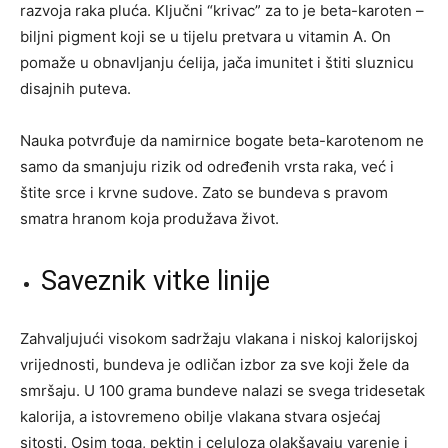
razvoja raka pluća. Ključni “krivac” za to je beta-karoten –
biljni pigment koji se u tijelu pretvara u vitamin A. On
pomaže u obnavljanju ćelija, jača imunitet i štiti sluznicu
disajnih puteva.
Nauka potvrđuje da namirnice bogate beta-karotenom ne
samo da smanjuju rizik od određenih vrsta raka, već i
štite srce i krvne sudove. Zato se bundeva s pravom
smatra hranom koja produžava život.
Saveznik vitke linije
Zahvaljujući visokom sadržaju vlakana i niskoj kalorijskoj
vrijednosti, bundeva je odličan izbor za sve koji žele da
smršaju. U 100 grama bundeve nalazi se svega tridesetak
kalorija, a istovremeno obilje vlakana stvara osjećaj
sitosti. Osim toga, pektin i celuloza olakšavaju varenje i