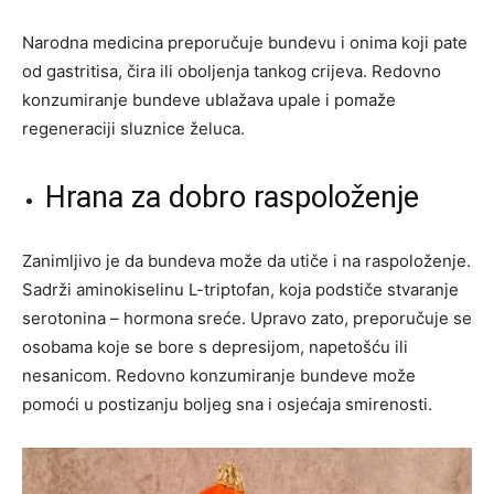
Narodna medicina preporučuje bundevu i onima koji pate
od gastritisa, čira ili oboljenja tankog crijeva. Redovno
konzumiranje bundeve ublažava upale i pomaže
regeneraciji sluznice želuca.
Hrana za dobro raspoloženje
Zanimljivo je da bundeva može da utiče i na raspoloženje.
Sadrži aminokiselinu L-triptofan, koja podstiče stvaranje
serotonina – hormona sreće. Upravo zato, preporučuje se
osobama koje se bore s depresijom, napetošću ili
nesanicom. Redovno konzumiranje bundeve može
pomoći u postizanju boljeg sna i osjećaja smirenosti.