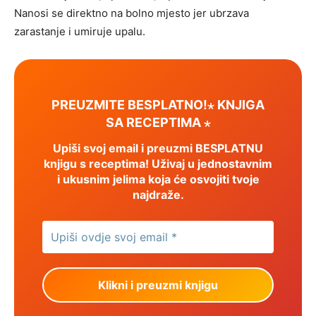
Nanosi se direktno na bolno mjesto jer ubrzava
zarastanje i umiruje upalu.
PREUZMITE BESPLATNO!⋆ KNJIGA
SA RECEPTIMA ⋆
Upiši svoj email i preuzmi BESPLATNU
knjigu s receptima! Uživaj u jednostavnim
i ukusnim jelima koja će osvojiti tvoje
najdraže.