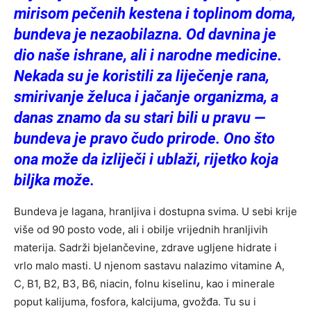
mirisom pečenih kestena i toplinom doma,
bundeva je nezaobilazna. Od davnina je
dio naše ishrane, ali i narodne medicine.
Nekada su je koristili za liječenje rana,
smirivanje želuca i jačanje organizma, a
danas znamo da su stari bili u pravu —
bundeva je pravo čudo prirode. Ono što
ona može da izliječi i ublaži, rijetko koja
biljka može.
Bundeva je lagana, hranljiva i dostupna svima. U sebi krije
više od 90 posto vode, ali i obilje vrijednih hranljivih
materija. Sadrži bjelančevine, zdrave ugljene hidrate i
vrlo malo masti. U njenom sastavu nalazimo vitamine A,
C, B1, B2, B3, B6, niacin, folnu kiselinu, kao i minerale
poput kalijuma, fosfora, kalcijuma, gvožđa. Tu su i