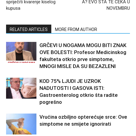
spriječiti kvarenje kiselog
A? EVO ŠTA TE ČEKA U
kupusa
NOVEMBRU
RELATED ARTICLES
MORE FROM AUTHOR
GRČEVI U NOGAMA MOGU BITI ZNAK
OVE BOLESTI: Profesor Medicinskog
fakulteta otkrio prve simptome,
MNOGI MISLE DA SU BEZAZLENI
KOD 75% LJUDI JE UZROK
NADUTOSTI I GASOVA ISTI:
Gastroenterolog otkrio šta radite
pogrešno
Vrućina ozbiljno opterećuje srce: Ove
simptome ne smijete ignorirati