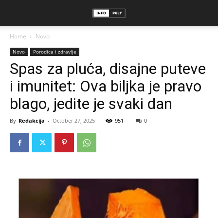
Home
Novo
Novo
Porodica i zdravlje
Spas za pluća, disajne puteve
i imunitet: Ova biljka je pravo
blago, jedite je svaki dan
By
Redakcija
-
October 27, 2025
951
0