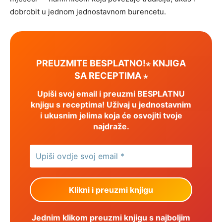
dobrobit u jednom jednostavnom burencetu.
PREUZMITE BESPLATNO!⋆ KNJIGA
SA RECEPTIMA ⋆
Upiši svoj email i preuzmi BESPLATNU
knjigu s receptima! Uživaj u jednostavnim
i ukusnim jelima koja će osvojiti tvoje
najdraže.
Jednim klikom preuzmi knjigu s najboljim