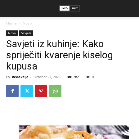
Home
Novo
Novo
Savjeti
Savjeti iz kuhinje: Kako
spriječiti kvarenje kiselog
kupusa
By
Redakcija
-
October 27, 2025
282
0