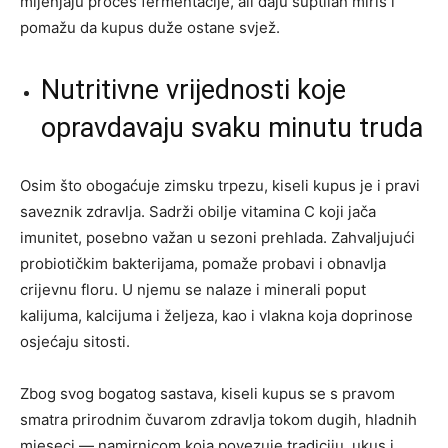
mijenjaju proces fermentacije, ali daju suptilan miris i
pomažu da kupus duže ostane svjež.
Nutritivne vrijednosti koje
opravdavaju svaku minutu truda
Osim što obogaćuje zimsku trpezu, kiseli kupus je i pravi
saveznik zdravlja. Sadrži obilje vitamina C koji jača
imunitet, posebno važan u sezoni prehlada. Zahvaljujući
probiotičkim bakterijama, pomaže probavi i obnavlja
crijevnu floru. U njemu se nalaze i minerali poput
kalijuma, kalcijuma i željeza, kao i vlakna koja doprinose
osjećaju sitosti.
Zbog svog bogatog sastava, kiseli kupus se s pravom
smatra prirodnim čuvarom zdravlja tokom dugih, hladnih
mjeseci — namirnicom koja povezuje tradiciju, ukus i