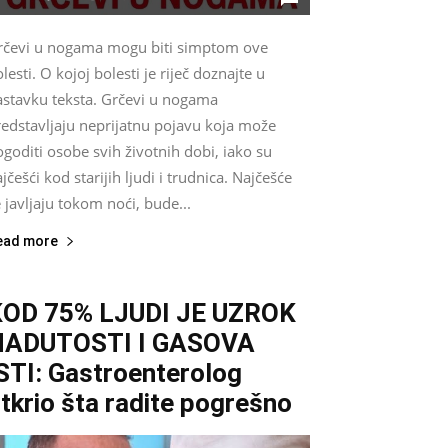
rčevi u nogama mogu biti simptom ove
lesti. O kojoj bolesti je riječ doznajte u
astavku teksta. Grčevi u nogama
redstavljaju neprijatnu pojavu koja može
goditi osobe svih životnih dobi, iako su
jčešći kod starijih ljudi i trudnica. Najčešće
 javljaju tokom noći, bude...
ead more
KOD 75% LJUDI JE UZROK
NADUTOSTI I GASOVA
STI: Gastroenterolog
tkrio šta radite pogrešno