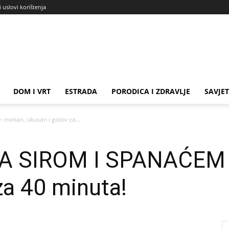
i uslovi korištenja
DOM I VRT
ESTRADA
PORODICA I ZDRAVLJE
SAVJET
mekan, ukusan i gotov za...
A SIROM I SPANAĆEM 
za 40 minuta!