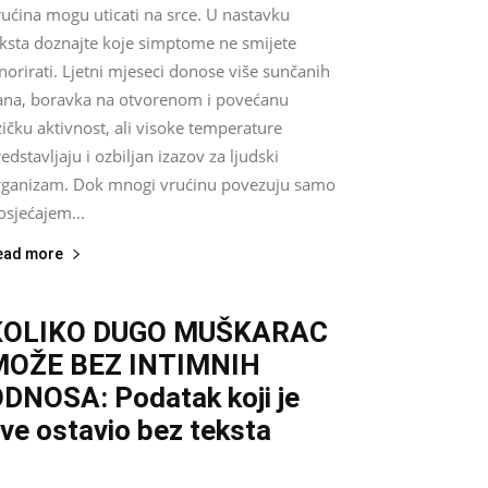
ućina mogu uticati na srce. U nastavku
eksta doznajte koje simptome ne smijete
norirati. Ljetni mjeseci donose više sunčanih
ana, boravka na otvorenom i povećanu
zičku aktivnost, ali visoke temperature
edstavljaju i ozbiljan izazov za ljudski
rganizam. Dok mnogi vrućinu povezuju samo
osjećajem...
ead more
KOLIKO DUGO MUŠKARAC
MOŽE BEZ INTIMNIH
DNOSA: Podatak koji je
ve ostavio bez teksta