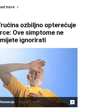
ead more
rućina ozbiljno opterećuje
rce: Ove simptome ne
mijete ignorirati
Redakcija
-
August 5, 2026
0