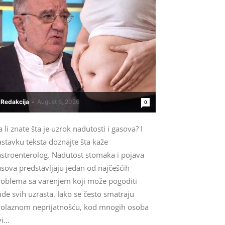
Redakcija
-
August 6, 2026
0
 li znate šta je uzrok nadutosti i gasova? I
stavku teksta doznajte šta kaže
astroenterolog. Nadutost stomaka i pojava
sova predstavljaju jedan od najčešćih
roblema sa varenjem koji može pogoditi
ude svih uzrasta. Iako se često smatraju
rolaznom neprijatnošću, kod mnogih osoba
i...