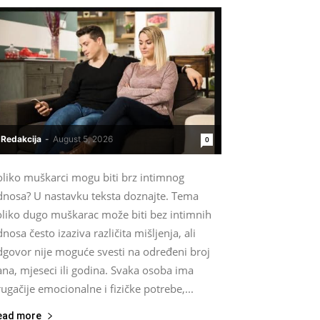
Redakcija
-
August 5, 2026
0
oliko muškarci mogu biti brz intimnog
dnosa? U nastavku teksta doznajte. Tema
oliko dugo muškarac može biti bez intimnih
nosa često izaziva različita mišljenja, ali
dgovor nije moguće svesti na određeni broj
na, mjeseci ili godina. Svaka osoba ima
ugačije emocionalne i fizičke potrebe,...
ead more