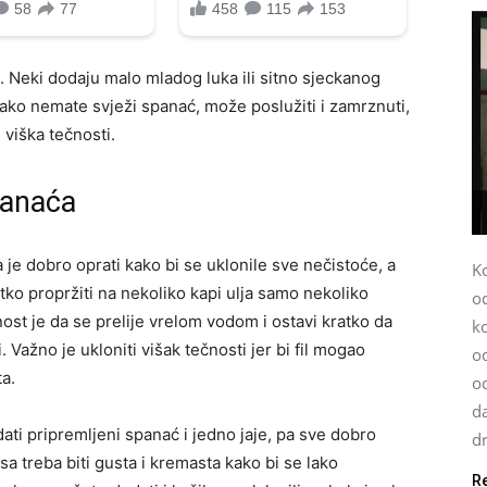
. Neki dodaju malo mladog luka ili sitno sjeckanog
, ako nemate svježi spanać, može poslužiti i zamrznuti,
 viška tečnosti.
spanaća
je dobro oprati kako bi se uklonile sve nečistoće, a
K
tko propržiti na nekoliko kapi ulja samo nekoliko
o
st je da se prelije vrelom vodom i ostavi kratko da
k
Važno je ukloniti višak tečnosti jer bi fil mogao
od
ta.
o
da
Dodati pripremljeni spanać i jedno jaje, pa sve dobro
dr
sa treba biti gusta i kremasta kako bi se lako
R