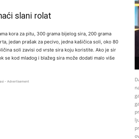
aći slani rolat
ma kora za pitu, 300 grama bijelog sira, 200 grama
rta, jedan prašak za pecivo, jedna kašičica soli, oko 80
ičina soli zavisi od vrste sira koju koristite. Ako je sir
dok se kod mladog i blažeg sira može dodati malo više
Da
asi - Advertisement
na
g
ga
p
lj
p
ov