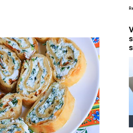
R
V
s
s