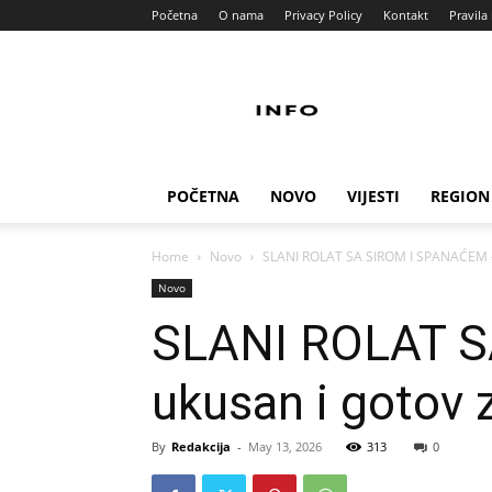
Početna
O nama
Privacy Policy
Kontakt
Pravila 
Info
Pult
POČETNA
NOVO
VIJESTI
REGION
Home
Novo
SLANI ROLAT SA SIROM I SPANAĆEM – 
Novo
SLANI ROLAT S
ukusan i gotov 
By
Redakcija
-
May 13, 2026
313
0