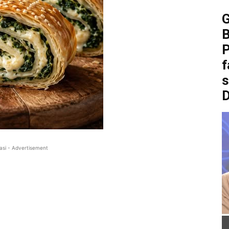
B
P
f
asi - Advertisement