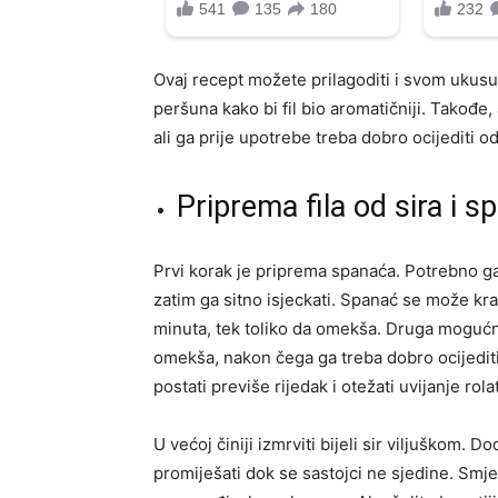
Ovaj recept možete prilagoditi i svom ukusu
peršuna kako bi fil bio aromatičniji. Takođe
ali ga prije upotrebe treba dobro ocijediti od
Priprema fila od sira i 
Prvi korak je priprema spanaća. Potrebno ga 
zatim ga sitno isjeckati. Spanać se može kra
minuta, tek toliko da omekša. Druga mogućno
omekša, nakon čega ga treba dobro ocijediti. 
postati previše rijedak i otežati uvijanje rola
U većoj činiji izmrviti bijeli sir viljuškom. 
promiješati dok se sastojci ne sjedine. Smje