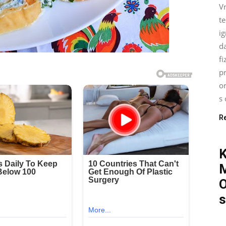
Vr
t
ig
d
fi
pr
o
s 
R
O
s