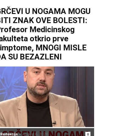
GRČEVI U NOGAMA MOGU
ITI ZNAK OVE BOLESTI:
rofesor Medicinskog
akulteta otkrio prve
simptome, MNOGI MISLE
DA SU BEZAZLENI
Redakcija
-
August 6, 2026
0