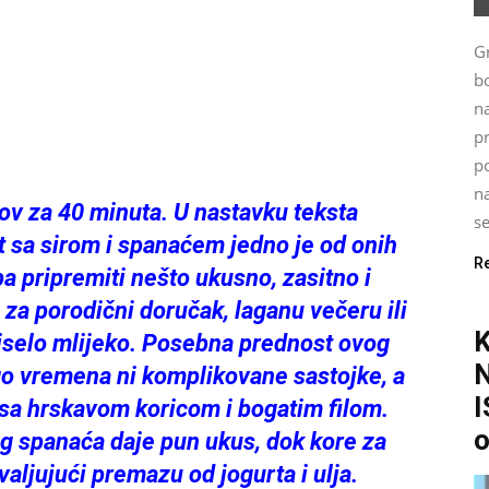
G
bo
n
p
po
na
tov za 40 minuta. U nastavku teksta
se
t sa sirom i spanaćem jedno je od onih
R
ba pripremiti nešto ukusno, zasitno i
 za porodični doručak, laganu večeru ili
kiselo mlijeko. Posebna prednost ovog
go vremena ni komplikovane sastojke, a
I
t sa hrskavom koricom i bogatim filom.
o
eg spanaća daje pun ukus, dok kore za
aljujući premazu od jogurta i ulja.