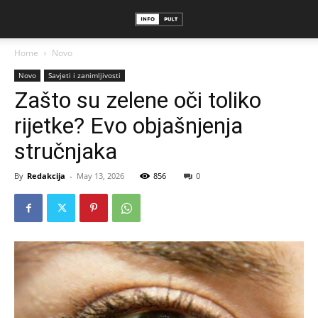
Home
Novo
Novo
Savjeti i zanimljivosti
Zašto su zelene oči toliko
rijetke? Evo objašnjenja
stručnjaka
By
Redakcija
-
May 13, 2026
856
0