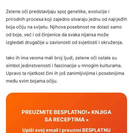
Zelene oči predstavljaju spoj genetike, evolucije i
prirodnih procesa koji zajedno stvaraju jednu od najrjeđih
boja očiju na svijetu. Njihova posebnost ne dolazi samo
od boje, već i od činjenice da svaka nijansa može
izgledati drugačije u zavisnosti od svjetlosti i okruženja.
Iako ih ima veoma mali broj ljudi, zelene oči ostale su
simbol jedinstvenosti i fascinacije u mnogim kulturama.
Upravo ta rijetkost čini ih još zanimljivijima i posebnijima
među svim bojama očiju.
PREUZMITE BESPLATNO!⋆ KNJIGA
SA RECEPTIMA ⋆
Upiši svoj email i preuzmi BESPLATNU