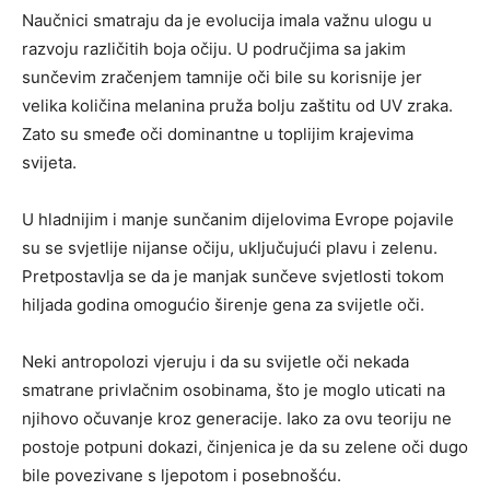
Naučnici smatraju da je evolucija imala važnu ulogu u
razvoju različitih boja očiju. U područjima sa jakim
sunčevim zračenjem tamnije oči bile su korisnije jer
velika količina melanina pruža bolju zaštitu od UV zraka.
Zato su smeđe oči dominantne u toplijim krajevima
svijeta.
U hladnijim i manje sunčanim dijelovima Evrope pojavile
su se svjetlije nijanse očiju, uključujući plavu i zelenu.
Pretpostavlja se da je manjak sunčeve svjetlosti tokom
hiljada godina omogućio širenje gena za svijetle oči.
Neki antropolozi vjeruju i da su svijetle oči nekada
smatrane privlačnim osobinama, što je moglo uticati na
njihovo očuvanje kroz generacije. Iako za ovu teoriju ne
postoje potpuni dokazi, činjenica je da su zelene oči dugo
bile povezivane s ljepotom i posebnošću.