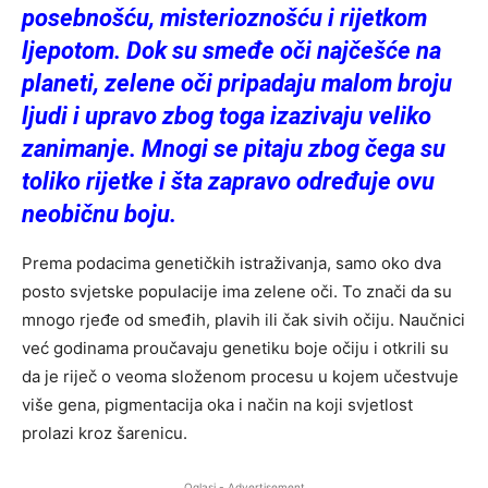
posebnošću, misterioznošću i rijetkom
ljepotom. Dok su smeđe oči najčešće na
planeti, zelene oči pripadaju malom broju
ljudi i upravo zbog toga izazivaju veliko
zanimanje. Mnogi se pitaju zbog čega su
toliko rijetke i šta zapravo određuje ovu
neobičnu boju.
Prema podacima genetičkih istraživanja, samo oko dva
posto svjetske populacije ima zelene oči. To znači da su
mnogo rjeđe od smeđih, plavih ili čak sivih očiju. Naučnici
već godinama proučavaju genetiku boje očiju i otkrili su
da je riječ o veoma složenom procesu u kojem učestvuje
više gena, pigmentacija oka i način na koji svjetlost
prolazi kroz šarenicu.
Oglasi - Advertisement