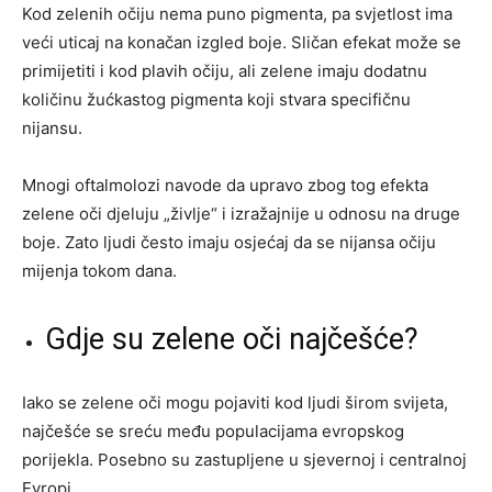
Kod zelenih očiju nema puno pigmenta, pa svjetlost ima
veći uticaj na konačan izgled boje. Sličan efekat može se
primijetiti i kod plavih očiju, ali zelene imaju dodatnu
količinu žućkastog pigmenta koji stvara specifičnu
nijansu.
Mnogi oftalmolozi navode da upravo zbog tog efekta
zelene oči djeluju „življe“ i izražajnije u odnosu na druge
boje. Zato ljudi često imaju osjećaj da se nijansa očiju
mijenja tokom dana.
Gdje su zelene oči najčešće?
Iako se zelene oči mogu pojaviti kod ljudi širom svijeta,
najčešće se sreću među populacijama evropskog
porijekla. Posebno su zastupljene u sjevernoj i centralnoj
Evropi.