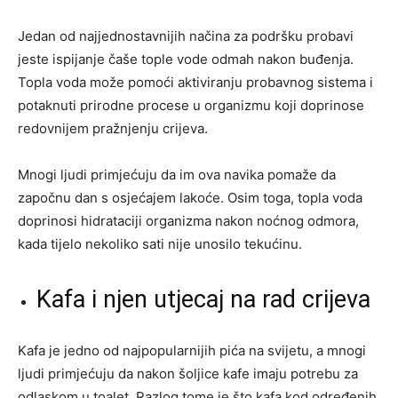
Jedan od najjednostavnijih načina za podršku probavi
jeste ispijanje čaše tople vode odmah nakon buđenja.
Topla voda može pomoći aktiviranju probavnog sistema i
potaknuti prirodne procese u organizmu koji doprinose
redovnijem pražnjenju crijeva.
Mnogi ljudi primjećuju da im ova navika pomaže da
započnu dan s osjećajem lakoće. Osim toga, topla voda
doprinosi hidrataciji organizma nakon noćnog odmora,
kada tijelo nekoliko sati nije unosilo tekućinu.
Kafa i njen utjecaj na rad crijeva
Kafa je jedno od najpopularnijih pića na svijetu, a mnogi
ljudi primjećuju da nakon šoljice kafe imaju potrebu za
odlaskom u toalet. Razlog tome je što kafa kod određenih