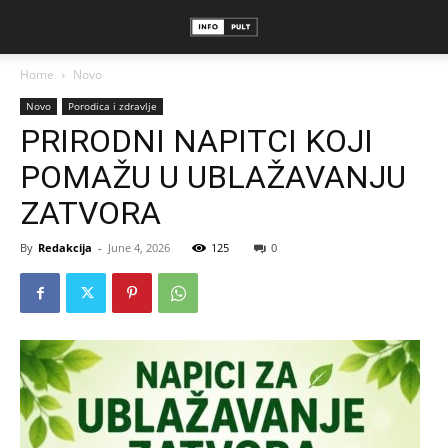
Home
Novo
Novo
Porodica i zdravlje
PRIRODNI NAPITCI KOJI
POMAŽU U UBLAŽAVANJU
ZATVORA
By
Redakcija
-
June 4, 2026
125
0