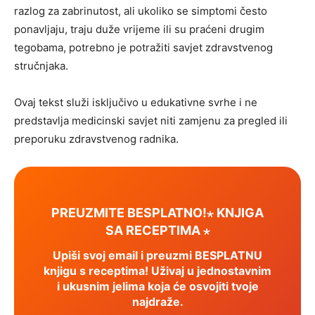
razlog za zabrinutost, ali ukoliko se simptomi često
ponavljaju, traju duže vrijeme ili su praćeni drugim
tegobama, potrebno je potražiti savjet zdravstvenog
stručnjaka.
Ovaj tekst služi isključivo u edukativne svrhe i ne
predstavlja medicinski savjet niti zamjenu za pregled ili
preporuku zdravstvenog radnika.
PREUZMITE BESPLATNO!⋆ KNJIGA
SA RECEPTIMA ⋆
Upiši svoj email i preuzmi BESPLATNU
knjigu s receptima! Uživaj u jednostavnim
i ukusnim jelima koja će osvojiti tvoje
najdraže.