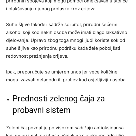
prirodnih spojeva koji mogu pomoći omekšavanju stolice
i olakšavanju njenog prolaska kroz crijeva.
Suhe šljive također sadrže sorbitol, prirodni šećerni
alkohol koji kod nekih osoba može imati blago laksativno
djelovanje. Upravo zbog toga mnogi ljudi koriste sok od
suhe šljive kao prirodnu podršku kada žele poboljšati
redovnost pražnjenja crijeva.
Ipak, preporučuje se umjeren unos jer veće količine
mogu izazvati nelagodu ili proljev kod osjetljivijih osoba.
Prednosti zelenog čaja za
probavni sistem
Zeleni čaj poznat je po visokom sadržaju antioksidansa
koji mogu imati pozitivan učinak na cjelokupno zdravlje