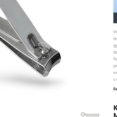
Vr
t
ig
d
fi
pr
o
s 
R