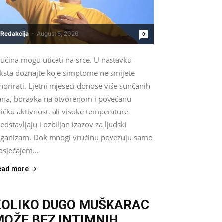
Redakcija
-
August 5, 2026
0
ućina mogu uticati na srce. U nastavku
eksta doznajte koje simptome ne smijete
norirati. Ljetni mjeseci donose više sunčanih
ana, boravka na otvorenom i povećanu
zičku aktivnost, ali visoke temperature
edstavljaju i ozbiljan izazov za ljudski
rganizam. Dok mnogi vrućinu povezuju samo
osjećajem...
ead more
KOLIKO DUGO MUŠKARAC
MOŽE BEZ INTIMNIH