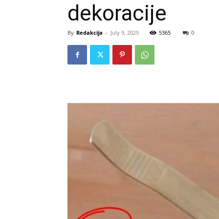
dekoracije
By
Redakcija
-
July 9, 2025
5365
0