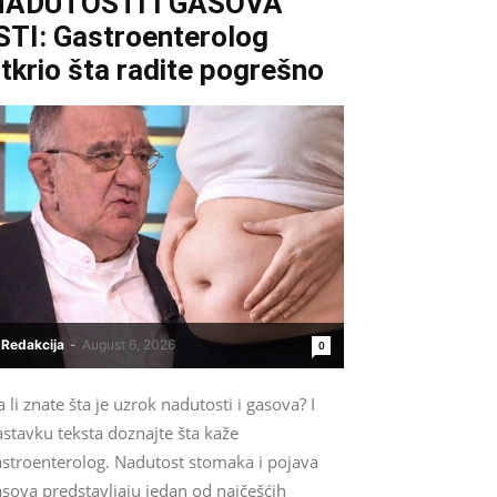
NADUTOSTI I GASOVA
STI: Gastroenterolog
tkrio šta radite pogrešno
Redakcija
-
August 6, 2026
0
 li znate šta je uzrok nadutosti i gasova? I
stavku teksta doznajte šta kaže
astroenterolog. Nadutost stomaka i pojava
sova predstavljaju jedan od najčešćih