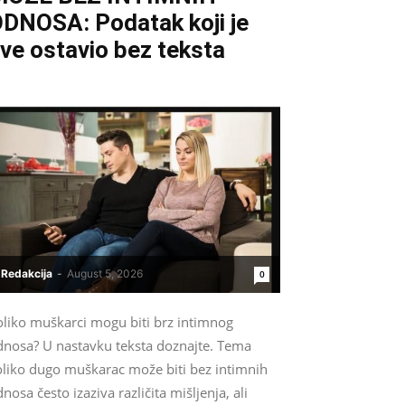
DNOSA: Podatak koji je
ve ostavio bez teksta
Redakcija
-
August 5, 2026
0
oliko muškarci mogu biti brz intimnog
dnosa? U nastavku teksta doznajte. Tema
oliko dugo muškarac može biti bez intimnih
nosa često izaziva različita mišljenja, ali