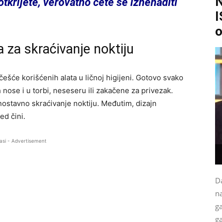
otkrijete, verovatno ćete se iznenaditi
I
o
a za skraćivanje noktiju
jčešće korišćenih alata u ličnoj higijeni. Gotovo svako
nose i u torbi, neseseru ili zakačene za privezak.
ostavno skraćivanje noktiju. Međutim, dizajn
ed čini.
asi - Advertisement
Da
na
g
ga