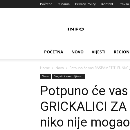
Početna
O nama
Privacy Policy
Kontakt
Pravila 
Info
Pult
POČETNA
NOVO
VIJESTI
REGION
Home
Novo
Potpuno će vas RASPAMETITI FUNKCIJA
Novo
Savjeti i zanimljivosti
Potpuno će va
GRICKALICI ZA 
niko nije mogao