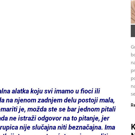
G
bo
n
p
po
na
lna alatka koju svi imamo u fioci ili
se
 da na njenom zadnjem delu postoji mala,
R
mariti je, možda ste se bar jednom pitali
da ne istraži odgovor na to pitanje, jer
 rupica nije slučajna niti beznačajna. Ima