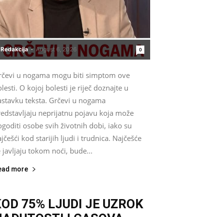
Redakcija
-
August 6, 2026
0
rčevi u nogama mogu biti simptom ove
lesti. O kojoj bolesti je riječ doznajte u
astavku teksta. Grčevi u nogama
redstavljaju neprijatnu pojavu koja može
goditi osobe svih životnih dobi, iako su
jčešći kod starijih ljudi i trudnica. Najčešće
 javljaju tokom noći, bude...
ead more
KOD 75% LJUDI JE UZROK