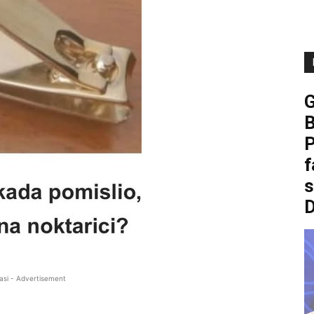
B
P
f
asi - Advertisement