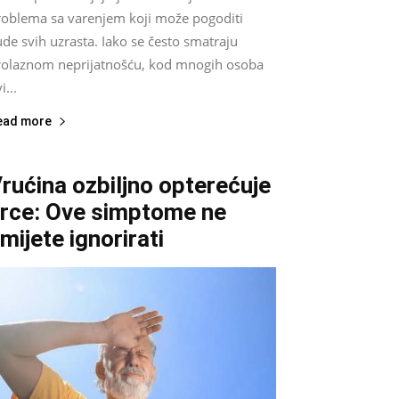
roblema sa varenjem koji može pogoditi
ude svih uzrasta. Iako se često smatraju
rolaznom neprijatnošću, kod mnogih osoba
i...
ead more
rućina ozbiljno opterećuje
rce: Ove simptome ne
mijete ignorirati