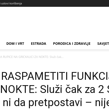
i uslovi korištenja
DOM I VRT
ESTRADA
PORODICA I ZDRAVLJE
SAVJET
 RUPICE NA GRICKALICI ZA NOKTE: Služi čak...
s RASPAMETITI FUNKC
NOKTE: Služi čak za 2 
 ni da pretpostavi – ni