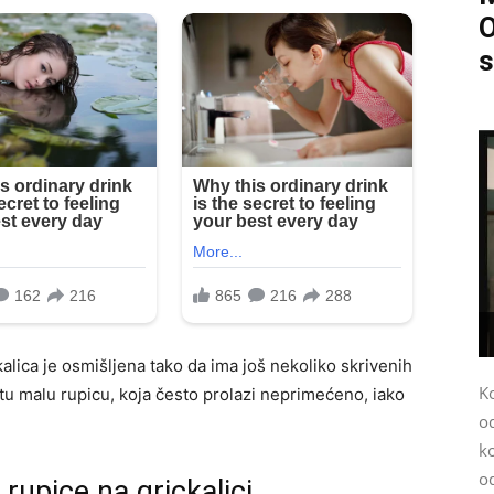
O
s
kalica je osmišljena tako da ima još nekoliko skrivenih
K
 tu malu rupicu, koja često prolazi neprimećeno, iako
o
k
od
upice na grickalici