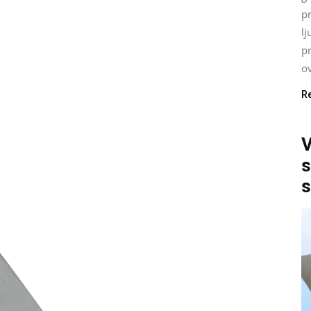
p
lj
p
ov
R
V
s
s