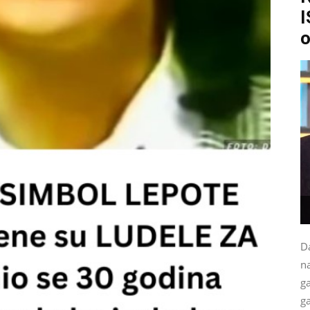
I
o
Da
na
g
ga