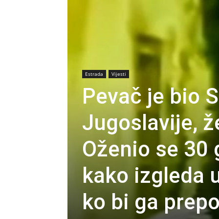
Estrada
Vijesti
Pevač je bio
Jugoslavije, 
Oženio se 30 
kako izgleda
ko bi ga prep