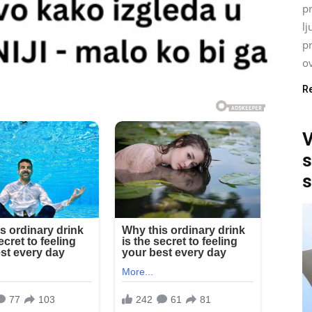
p
lj
p
ov
R
V
s
s