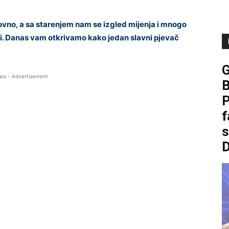
novno, a sa starenjem nam se izgled mijenja i mnogo
ti. Danas vam otkrivamo kako jedan slavni pjevač
asi - Advertisement
B
P
f