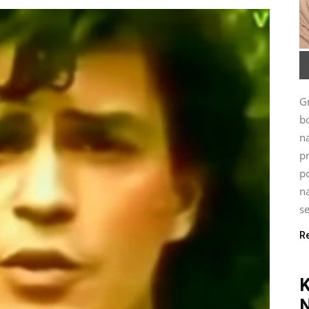
G
bo
n
p
po
na
se
R