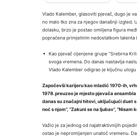
Vlado Kalember, glasoviti pjevač, dugo je važ
no malo tko zna za njegov današnji izgled. 
dolasku, brzo je postao omiljena figura međ
popraćena primjetnim nedostatkom talenta i 
Kao pjevač cijenjene grupe “Srebrna Kril
svoga vremena. Do danas nastavlja nastupa
Vlado Kalember odigrao je ključnu ulogu u 
Započevši karijeru kao mladić 1970-ih, vrh
1978. preuzeo je mjesto pjevača ansambla “S
danas su značajni hitovi, uključujući duet
noć s njom”, “Zakuni se na ljubav”, “Nisam k
Važio je za jednog od najatraktivnijih pojed
ostao je nepromijenjen unatoč vremenu. Dan