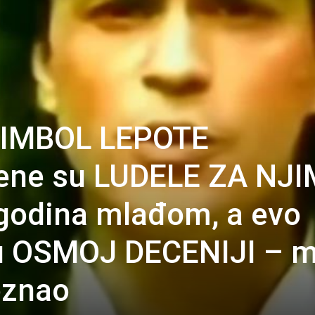
 SIMBOL LEPOTE
žene su LUDELE ZA NJI
godina mlađom, a evo
 u OSMOJ DECENIJI – m
oznao