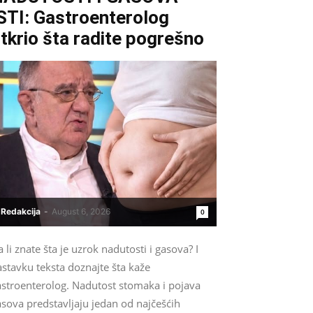
STI: Gastroenterolog
tkrio šta radite pogrešno
Redakcija
-
August 6, 2026
0
 li znate šta je uzrok nadutosti i gasova? I
stavku teksta doznajte šta kaže
astroenterolog. Nadutost stomaka i pojava
sova predstavljaju jedan od najčešćih