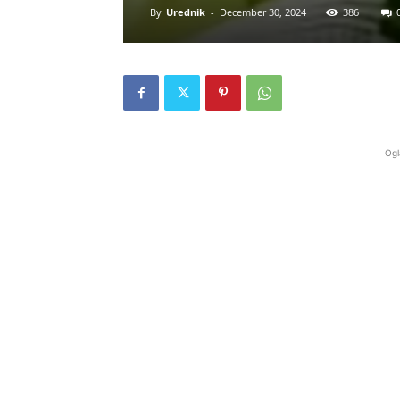
By
Urednik
-
December 30, 2024
386
Ogl