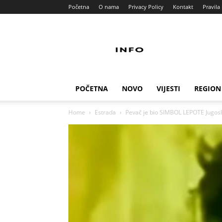
Početna
O nama
Privacy Policy
Kontakt
Pravila 
Info
Pult
POČETNA
NOVO
VIJESTI
REGION
Home
Estrada
Pevač je bio SIMBOL LEPOTE Jugosla