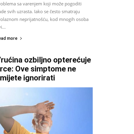
roblema sa varenjem koji može pogoditi
ude svih uzrasta. Iako se često smatraju
rolaznom neprijatnošću, kod mnogih osoba
i...
ead more
rućina ozbiljno opterećuje
rce: Ove simptome ne
mijete ignorirati