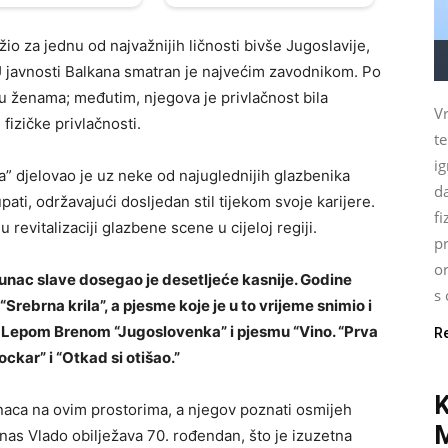
io za jednu od najvažnijih ličnosti bivše Jugoslavije,
U javnosti Balkana smatran je najvećim zavodnikom. Po
u ženama; međutim, njegova je privlačnost bila
Vr
fizičke privlačnosti.
t
ig
a” djelovao je uz neke od najuglednijih glazbenika
d
ti, održavajući dosljedan stil tijekom svoje karijere.
fi
revitalizaciji glazbene scene u cijeloj regiji.
pr
o
unac slave dosegao je desetljeće kasnije. Godine
s 
rebrna krila”, a pjesme koje je u to vrijeme snimio i
 s Lepom Brenom “Jugoslovenka” i pjesmu “Vino. “Prva
R
ockar” i “Otkad si otišao.”
inaca na ovim prostorima, a njegov poznati osmijeh
as Vlado obilježava 70. rođendan, što je izuzetna