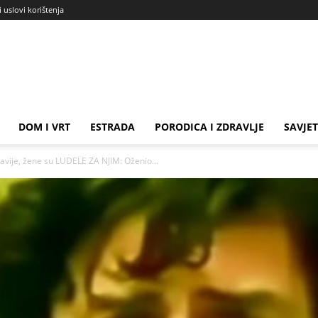
i uslovi korištenja
DOM I VRT
ESTRADA
PORODICA I ZDRAVLJE
SAVJET
vije, žene su LUDELE ZA NJIM: Oženio...