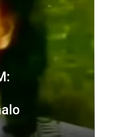
M:
alo