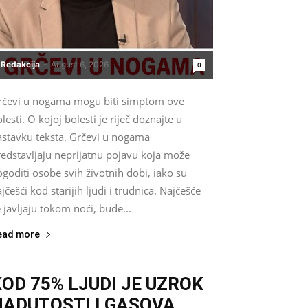
Redakcija
-
August 6, 2026
0
rčevi u nogama mogu biti simptom ove
lesti. O kojoj bolesti je riječ doznajte u
astavku teksta. Grčevi u nogama
redstavljaju neprijatnu pojavu koja može
goditi osobe svih životnih dobi, iako su
jčešći kod starijih ljudi i trudnica. Najčešće
 javljaju tokom noći, bude...
ead more
KOD 75% LJUDI JE UZROK
NADUTOSTI I GASOVA