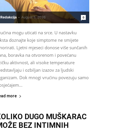
Redakcija
-
August 5, 2026
0
ućina mogu uticati na srce. U nastavku
eksta doznajte koje simptome ne smijete
norirati. Ljetni mjeseci donose više sunčanih
ana, boravka na otvorenom i povećanu
zičku aktivnost, ali visoke temperature
edstavljaju i ozbiljan izazov za ljudski
rganizam. Dok mnogi vrućinu povezuju samo
osjećajem...
ead more
KOLIKO DUGO MUŠKARAC
MOŽE BEZ INTIMNIH