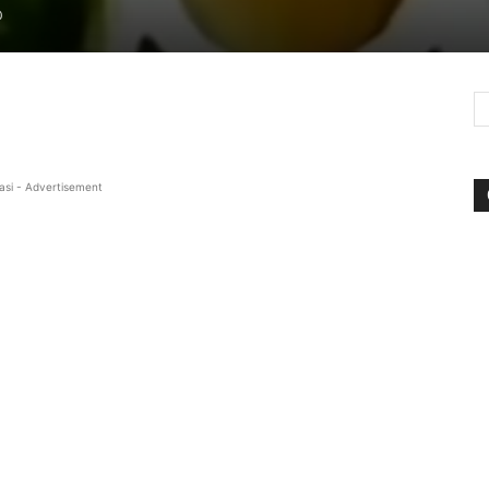
0
asi - Advertisement