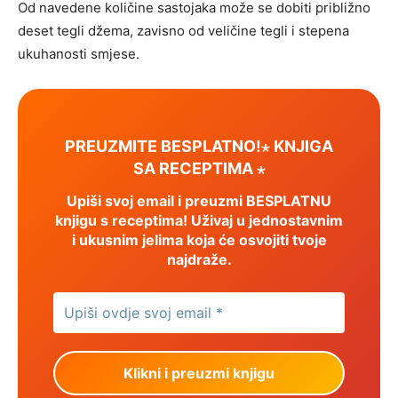
Od navedene količine sastojaka može se dobiti približno
deset tegli džema, zavisno od veličine tegli i stepena
ukuhanosti smjese.
PREUZMITE BESPLATNO!⋆ KNJIGA
SA RECEPTIMA ⋆
Upiši svoj email i preuzmi BESPLATNU
knjigu s receptima! Uživaj u jednostavnim
i ukusnim jelima koja će osvojiti tvoje
najdraže.