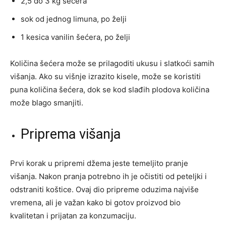
2,5 do 3 kg šećera
sok od jednog limuna, po želji
1 kesica vanilin šećera, po želji
Količina šećera može se prilagoditi ukusu i slatkoći samih
višanja. Ako su višnje izrazito kisele, može se koristiti
puna količina šećera, dok se kod slađih plodova količina
može blago smanjiti.
Priprema višanja
Prvi korak u pripremi džema jeste temeljito pranje
višanja. Nakon pranja potrebno ih je očistiti od peteljki i
odstraniti koštice. Ovaj dio pripreme oduzima najviše
vremena, ali je važan kako bi gotov proizvod bio
kvalitetan i prijatan za konzumaciju.