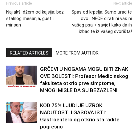
Previous article
Next article
Najlakši džem od kajsija: bez
Spas od krpelja: Samo uradite
stalnog mešanja, gust i
ovo i NEĆE dirati ni vas ni
mirisan
vašeg psa + savjet kako da ih
izbacite iz vašeg dvorišta!
RELATED ARTICLES
MORE FROM AUTHOR
GRČEVI U NOGAMA MOGU BITI ZNAK
OVE BOLESTI: Profesor Medicinskog
fakulteta otkrio prve simptome,
MNOGI MISLE DA SU BEZAZLENI
KOD 75% LJUDI JE UZROK
NADUTOSTI I GASOVA ISTI:
Gastroenterolog otkrio šta radite
pogrešno