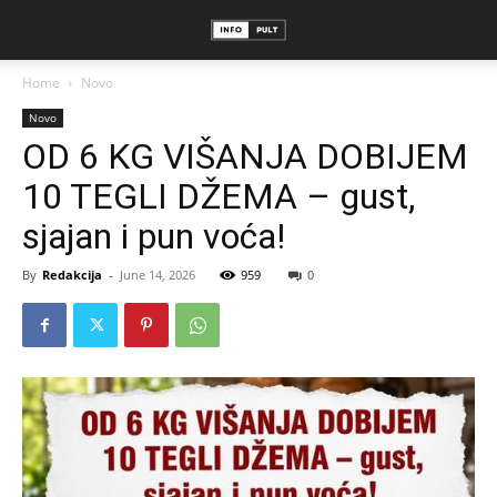
Home
Novo
Novo
OD 6 KG VIŠANJA DOBIJEM
10 TEGLI DŽEMA – gust,
sjajan i pun voća!
By
Redakcija
-
June 14, 2026
959
0