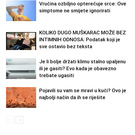
Vrućina ozbiljno opterećuje srce: Ove
simptome ne smijete ignorirati
KOLIKO DUGO MUŠKARAC MOŽE BEZ
INTIMNIH ODNOSA: Podatak koji je
sve ostavio bez teksta
Je li bolje držati klimu stalno upaljenu
ili je gasiti? Evo kada je obavezno
trebate ugasiti
Pojavili su vam se mravi u kući? Ovo je
najbolji način da ih se riješite