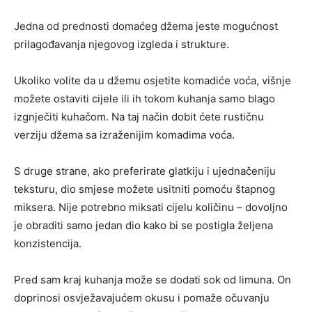
Jedna od prednosti domaćeg džema jeste mogućnost
prilagođavanja njegovog izgleda i strukture.
Ukoliko volite da u džemu osjetite komadiće voća, višnje
možete ostaviti cijele ili ih tokom kuhanja samo blago
izgnječiti kuhačom. Na taj način dobit ćete rustičnu
verziju džema sa izraženijim komadima voća.
S druge strane, ako preferirate glatkiju i ujednačeniju
teksturu, dio smjese možete usitniti pomoću štapnog
miksera. Nije potrebno miksati cijelu količinu – dovoljno
je obraditi samo jedan dio kako bi se postigla željena
konzistencija.
Pred sam kraj kuhanja može se dodati sok od limuna. On
doprinosi osvježavajućem okusu i pomaže očuvanju