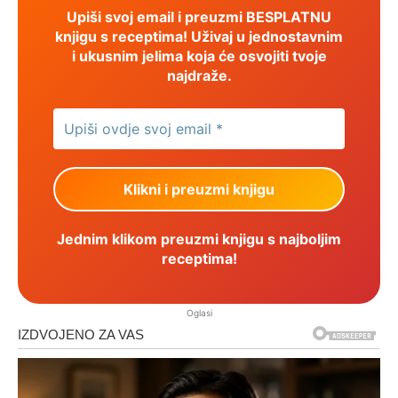
Upiši svoj email i preuzmi BESPLATNU
knjigu s receptima! Uživaj u jednostavnim
i ukusnim jelima koja će osvojiti tvoje
najdraže.
Jednim klikom preuzmi knjigu s najboljim
receptima!
Oglasi