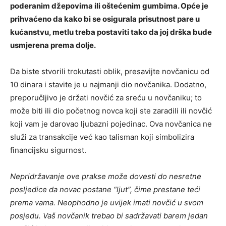
poderanim džepovima ili oštećenim gumbima. Opće je
prihvaćeno da kako bi se osigurala prisutnost pare u
kućanstvu, metlu treba postaviti tako da joj drška bude
usmjerena prema dolje.
Da biste stvorili trokutasti oblik, presavijte novčanicu od
10 dinara i stavite je u najmanji dio novčanika. Dodatno,
preporučljivo je držati novčić za sreću u novčaniku; to
može biti ili dio početnog novca koji ste zaradili ili novčić
koji vam je darovao ljubazni pojedinac.
Ova novčanica ne
služi za transakcije već kao talisman koji simbolizira
financijsku sigurnost.
Nepridržavanje ove prakse može dovesti do nesretne
posljedice da novac postane “ljut”, čime prestane teći
prema vama. Neophodno je uvijek imati novčić u svom
posjedu. Vaš novčanik trebao bi sadržavati barem jedan