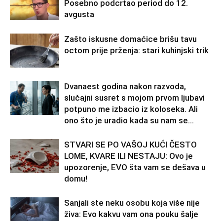
Posebno podcrtao period do 12.
avgusta
Zašto iskusne domaćice brišu tavu
octom prije prženja: stari kuhinjski trik
Dvanaest godina nakon razvoda,
slučajni susret s mojom prvom ljubavi
potpuno me izbacio iz koloseka. Ali
ono što je uradio kada su nam se...
STVARI SE PO VAŠOJ KUĆI ČESTO
LOME, KVARE ILI NESTAJU: Ovo je
upozorenje, EVO šta vam se dešava u
domu!
Sanjali ste neku osobu koja više nije
živa: Evo kakvu vam ona pouku šalje