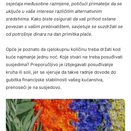
osjećaja međusobne razmjene, potičući primatelje da se
uključe u vaše interese različitim alternativnim
sredstvima. Kako biste osigurali da vaš prihod ostane
povezan s vašim prebivalištem, savjetuje se suzdržati se
od potrošnje dinara na dan primitka plaće.
Opće je poznato da cjelokupnu količinu treba držati kod
kuće najmanje jednu noć. Koje stvari ne treba posuđivati ​​
susjedima? Preporučljivo je izbjegavati posuđivanje
kruha ili soli, jer se vjeruje da takve radnje dovode do
gubitka financijske stabilnosti vašeg kućanstva,
prenoseći je na susjedovo.