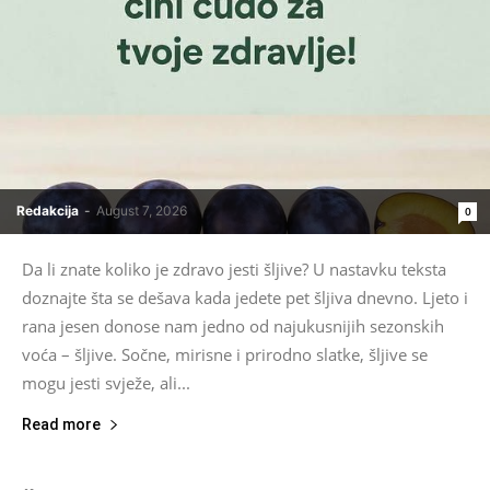
Redakcija
-
August 7, 2026
0
Da li znate koliko je zdravo jesti šljive? U nastavku teksta
doznajte šta se dešava kada jedete pet šljiva dnevno. Ljeto i
rana jesen donose nam jedno od najukusnijih sezonskih
voća – šljive. Sočne, mirisne i prirodno slatke, šljive se
mogu jesti svježe, ali...
Read more