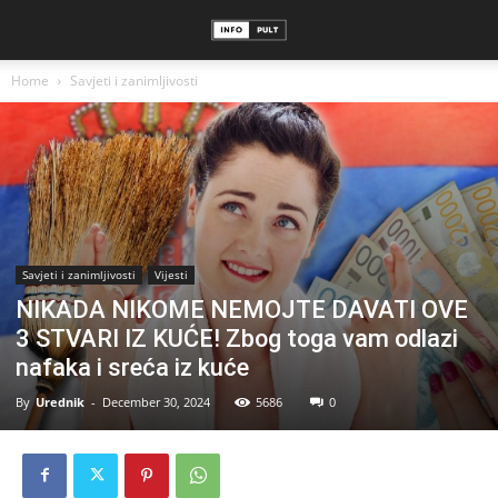
Home
Savjeti i zanimljivosti
Savjeti i zanimljivosti
Vijesti
NIKADA NIKOME NEMOJTE DAVATI OVE
3 STVARI IZ KUĆE! Zbog toga vam odlazi
nafaka i sreća iz kuće
By
Urednik
-
December 30, 2024
5686
0