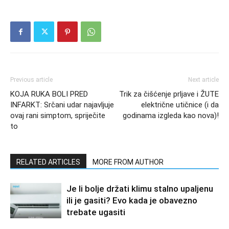
Previous article
Next article
KOJA RUKA BOLI PRED
Trik za čišćenje prljave i ŽUTE
INFARKT: Srčani udar najavljuje
električne utičnice (i da
ovaj rani simptom, spriječite
godinama izgleda kao nova)!
to
RELATED ARTICLES
MORE FROM AUTHOR
Je li bolje držati klimu stalno upaljenu
ili je gasiti? Evo kada je obavezno
trebate ugasiti