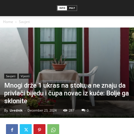
Home
Savjeti
Savjeti
Vijesti
Mnogi drže 1 ukras na stolu, a ne znaju da
privlači bijedu i čupa novac iz kuće: Bolje ga
sklonite
By
Urednik
-
December 23, 2024
287
0