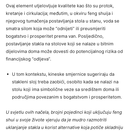
Ovaj element utjelovljuje kvalitete kao što su protok,
kretanje i cirkulacija; međutim, u okviru feng shuija i
njegovog tumačenja postavljanja stola u stanu, voda se
smatra silom koja može “odnijeti” ili preusmjeriti
bogatstvo i prosperitet prema van. Posljedično,
postavljanje stakla na stolove koji se nalaze u bitnim
dijelovima doma može dovesti do potencijalnog rizika od
financijskog “odljeva”.
U tom kontekstu, kineske smjernice sugeriraju da
stakleni sloj treba zaobići, osobito kada se nalazi na
stolu koji ima simbolične veze sa središtem doma ili
područjima povezanim s bogatstvom i prosperitetom.
U svjetlu ovih načela, brojni pojedinci koji uključuju feng
shui u svoje živote vjeruju da je mudro razmotriti
uklanjanje stakla u korist alternative koja potiče skladniju