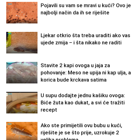
Pojavili su vam se mravi u kući? Ovo je
najbolji način da ih se riješite
Ljekar otkrio šta treba uraditi ako vas
ujede zmija – i šta nikako ne raditi
Stavite 2 kapi ovoga u jaja za
pohovanje: Meso ne upija ni kap ulja, a
korica bude krckava satima
U supu dodajte jednu kašiku ovoga:
Biće žuta kao dukat, a svi će tražiti
recept
Ako ste primijetili ovu bubu u kući,
riješite je se što prije, uzrokuje 2
velika problema