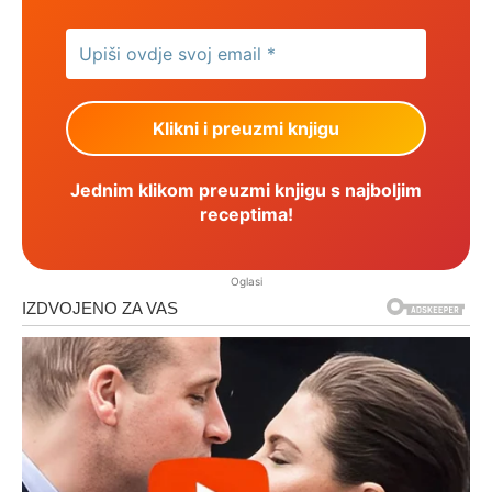
Jednim klikom preuzmi knjigu s najboljim
receptima!
Oglasi