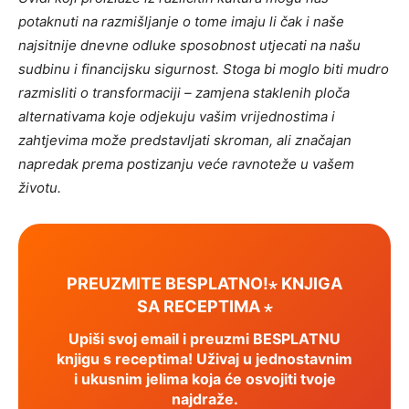
potaknuti na razmišljanje o tome imaju li čak i naše
najsitnije dnevne odluke sposobnost utjecati na našu
sudbinu i financijsku sigurnost. Stoga bi moglo biti mudro
razmisliti o transformaciji – zamjena staklenih ploča
alternativama koje odjekuju vašim vrijednostima i
zahtjevima može predstavljati skroman, ali značajan
napredak prema postizanju veće ravnoteže u vašem
životu.
PREUZMITE BESPLATNO!⋆ KNJIGA
SA RECEPTIMA ⋆
Upiši svoj email i preuzmi BESPLATNU
knjigu s receptima! Uživaj u jednostavnim
i ukusnim jelima koja će osvojiti tvoje
najdraže.