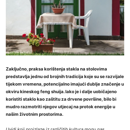
Zaključno, praksa korištenja stakla na stolovima
predstavlja jednu od brojnih tradicija koje su se razvijale
tijekom vremena, potencijalno imajući dublje značenje u
okviru kineskog feng shuija. Iako je i dalje uobičajeno
koristiti staklo kao zaštitu za drvene površine, bilo bi
mudro razmotriti njegov utjecaj na protok energije u
našim životnim prostorima.
Uvidi koji proizlaze iz različitih kultura mogu nas