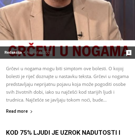
Redakcija
-
August 6, 2026
0
Grčevi u nogama mogu biti simptom ove bolesti. O kojoj
bolesti je riječ doznajte u nastavku teksta. Grčevi u nogama
predstavljaju neprijatnu pojavu koja može pogoditi osobe
svih životnih dobi, iako su najčešći kod starijih ljudi i
trudnica. Najčešće se javljaju tokom noći, bude...
Read more
KOD 75% LJUDI JE UZROK NADUTOSTI I