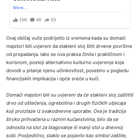
Ovaj običaj vuče podrijetlo iz vremena kada su domaći
majstori bili uvjereni da stakleni sloj štiti drvene površine
od propadanja. Iako se ova praksa činila i praktičnom i
korisnom, postoji alternativno kulturno uvjerenje koje
dovodi u pitanje njenu učinkovitost, posebno u pogledu
financijskih implikacija i opće sreće u kući.
Domaći majstori bili su uvjereni da će stakleni sloj zaštititi
drvo od oštećenja, ogrebotina i drugih fizičkih utjecaja
koji proizlaze iz svakodnevne uporabe. Ova je tradicija
široko prihvaćena u raznim kućanstvima, bilo da se
odnosila na stol za blagovanje ili manji stol u dnevnoj
sobi. Posljedično, staklo se pojavilo kao simbol zaštite,