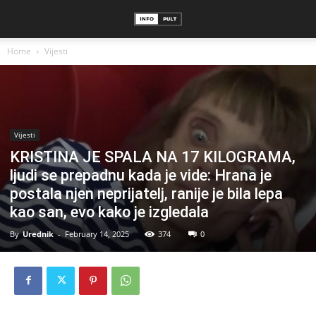
Home
Vijesti
Vijesti
KRISTINA JE SPALA NA 17 KILOGRAMA,
ljudi se prepadnu kada je vide: Hrana je
postala njen neprijatelj, ranije je bila lepa
kao san, evo kako je izgledala
By
Urednik
-
February 14, 2025
374
0