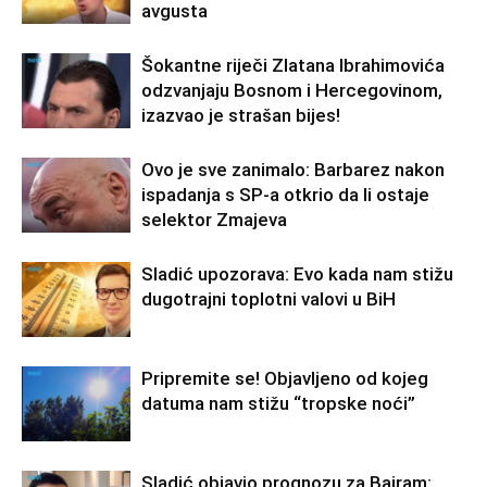
avgusta
Šokantne riječi Zlatana Ibrahimovića
odzvanjaju Bosnom i Hercegovinom,
izazvao je strašan bijes!
Ovo je sve zanimalo: Barbarez nakon
ispadanja s SP-a otkrio da li ostaje
selektor Zmajeva
Sladić upozorava: Evo kada nam stižu
dugotrajni toplotni valovi u BiH
Pripremite se! Objavljeno od kojeg
datuma nam stižu “tropske noći”
Sladić objavio prognozu za Bajram: