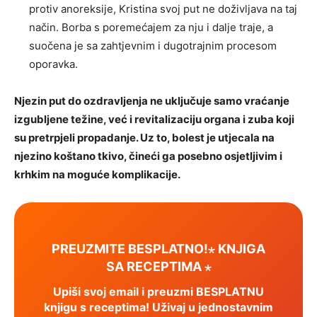
protiv anoreksije, Kristina svoj put ne doživljava na taj
način. Borba s poremećajem za nju i dalje traje, a
suočena je sa zahtjevnim i dugotrajnim procesom
oporavka.
Njezin put do ozdravljenja ne uključuje samo vraćanje
izgubljene težine, već i revitalizaciju organa i zuba koji
su pretrpjeli propadanje. Uz to, bolest je utjecala na
njezino koštano tkivo, čineći ga posebno osjetljivim i
krhkim na moguće komplikacije.
PREUZMITE BESPLATNO!⋆ KNJIGA
SA RECEPTIMA ⋆
Upiši svoj email i preuzmi BESPLATNU
knjigu s receptima! Uživaj u jednostavnim