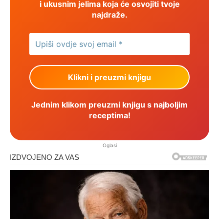
i ukusnim jelima koja će osvojiti tvoje
najdraže.
Jednim klikom preuzmi knjigu s najboljim
receptima!
Oglasi