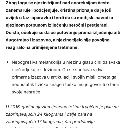
Zbog toga se njezin trijumf nad anoreksijom često
zanemaruje i podcjenjuje. Kristina priznaje da je još
uvijek u fazi oporavka i tvrdi da su medijski navodi o
njezinom potpunom izlječenju netočni i pretjerani.
Doista, očekuje se da će putovanje prema izlječenju biti
dugotrajno i izazovno, a njezino tijelo nije povoljno
reagiralo na primijenjene tretmane.
Nepogrešiva ​​melankolija u njezinu glasu čini da svaka
riječ odjekuje s težinom. On se suočava s dva
primarna izazova u artikulaciji svojih misli: ometa ga
nedostatak fizičke snage i teško mu je govoriti o temi
svoje nesreće.
U 2016. godini njezina tjelesna težina tragično je pala na
zabrinjavajućih 24 kilograma i dalje pala na
zabrinjavajućih 17 kilograma, što predstavlja