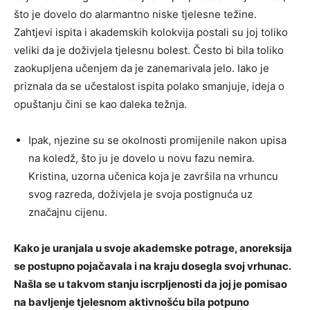
što je dovelo do alarmantno niske tjelesne težine.
Zahtjevi ispita i akademskih kolokvija postali su joj toliko
veliki da je doživjela tjelesnu bolest. Često bi bila toliko
zaokupljena učenjem da je zanemarivala jelo. Iako je
priznala da se učestalost ispita polako smanjuje, ideja o
opuštanju čini se kao daleka težnja.
Ipak, njezine su se okolnosti promijenile nakon upisa
na koledž, što ju je dovelo u novu fazu nemira.
Kristina, uzorna učenica koja je završila na vrhuncu
svog razreda, doživjela je svoja postignuća uz
značajnu cijenu.
Kako je uranjala u svoje akademske potrage, anoreksija
se postupno pojačavala i na kraju dosegla svoj vrhunac.
Našla se u takvom stanju iscrpljenosti da joj je pomisao
na bavljenje tjelesnom aktivnošću bila potpuno