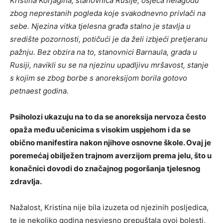
Kristina Korjagina, stanovnica Rusije, osjeća nelagodu
zbog neprestanih pogleda koje svakodnevno privlači na
sebe. Njezina vitka tjelesna građa stalno je stavlja u
središte pozornosti, potičući je da želi izbjeći pretjeranu
pažnju. Bez obzira na to, stanovnici Barnaula, grada u
Rusiji, navikli su se na njezinu upadljivu mršavost, stanje
s kojim se zbog borbe s anoreksijom borila gotovo
petnaest godina.
Psiholozi ukazuju na to da se anoreksija nervoza često
opaža među učenicima s visokim uspjehom i da se
obično manifestira nakon njihove osnovne škole. Ovaj je
poremećaj obilježen trajnom averzijom prema jelu, što u
konačnici dovodi do značajnog pogoršanja tjelesnog
zdravlja.
Nažalost, Kristina nije bila izuzeta od njezinih posljedica,
te je nekoliko godina nesvjesno prepuštala ovoj bolesti,