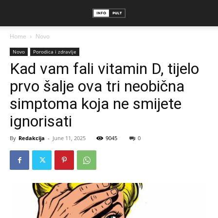
Home
Novo
Novo
Porodica i zdravlje
Kad vam fali vitamin D, tijelo
prvo šalje ova tri neobična
simptoma koja ne smijete
ignorisati
By
Redakcija
-
June 11, 2025
9045
0