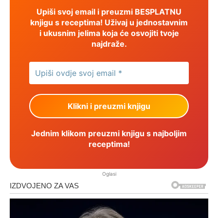
Upiši svoj email i preuzmi BESPLATNU
knjigu s receptima! Uživaj u jednostavnim
i ukusnim jelima koja će osvojiti tvoje
najdraže.
Jednim klikom preuzmi knjigu s najboljim
receptima!
Oglasi