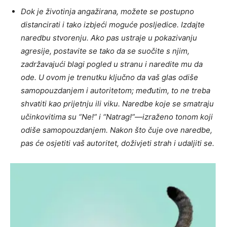
Dok je životinja angažirana, možete se postupno
distancirati i tako izbjeći moguće posljedice. Izdajte
naredbu stvorenju. Ako pas ustraje u pokazivanju
agresije, postavite se tako da se suočite s njim,
zadržavajući blagi pogled u stranu i naredite mu da
ode. U ovom je trenutku ključno da vaš glas odiše
samopouzdanjem i autoritetom; međutim, to ne treba
shvatiti kao prijetnju ili viku. Naredbe koje se smatraju
učinkovitima su “Ne!” i “Natrag!”—izraženo tonom koji
odiše samopouzdanjem. Nakon što čuje ove naredbe,
pas će osjetiti vaš autoritet, doživjeti strah i udaljiti se.