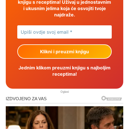
knjigu s receptima! Uživaj u jednostavnim
i ukusnim jelima koja će osvojiti tvoje
najdraže.
Jednim klikom preuzmi knjigu s najboljim
receptima!
Oglasi