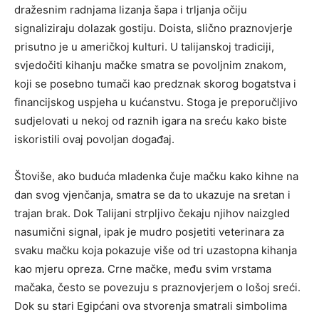
dražesnim radnjama lizanja šapa i trljanja očiju
signaliziraju dolazak gostiju. Doista, slično praznovjerje
prisutno je u američkoj kulturi. U talijanskoj tradiciji,
svjedočiti kihanju mačke smatra se povoljnim znakom,
koji se posebno tumači kao predznak skorog bogatstva i
financijskog uspjeha u kućanstvu. Stoga je preporučljivo
sudjelovati u nekoj od raznih igara na sreću kako biste
iskoristili ovaj povoljan događaj.
Štoviše, ako buduća mladenka čuje mačku kako kihne na
dan svog vjenčanja, smatra se da to ukazuje na sretan i
trajan brak. Dok Talijani strpljivo čekaju njihov naizgled
nasumični signal, ipak je mudro posjetiti veterinara za
svaku mačku koja pokazuje više od tri uzastopna kihanja
kao mjeru opreza. Crne mačke, među svim vrstama
mačaka, često se povezuju s praznovjerjem o lošoj sreći.
Dok su stari Egipćani ova stvorenja smatrali simbolima