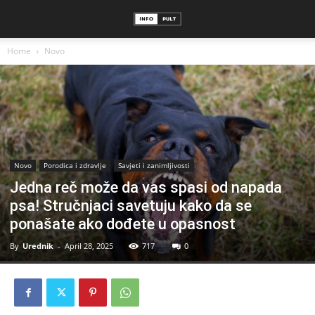
Home
Novo
Novo
Porodica i zdravlje
Savjeti i zanimljivosti
Jedna reč može da vas spasi od napada
psa! Stručnjaci savetuju kako da se
ponašate ako dođete u opasnost
By
Urednik
-
April 28, 2025
717
0