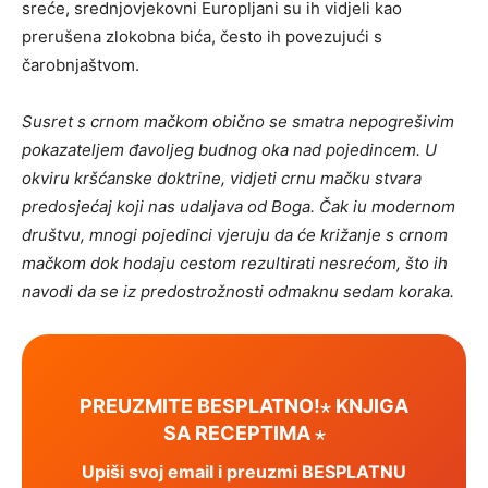
sreće, srednjovjekovni Europljani su ih vidjeli kao
prerušena zlokobna bića, često ih povezujući s
čarobnjaštvom.
Susret s crnom mačkom obično se smatra nepogrešivim
pokazateljem đavoljeg budnog oka nad pojedincem. U
okviru kršćanske doktrine, vidjeti crnu mačku stvara
predosjećaj koji nas udaljava od Boga. Čak iu modernom
društvu, mnogi pojedinci vjeruju da će križanje s crnom
mačkom dok hodaju cestom rezultirati nesrećom, što ih
navodi da se iz predostrožnosti odmaknu sedam koraka.
PREUZMITE BESPLATNO!⋆ KNJIGA
SA RECEPTIMA ⋆
Upiši svoj email i preuzmi BESPLATNU