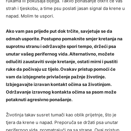
rukama ili pokušaja bijega. Takvo ponašanje otkrit će vaš
strah i tjeskobu, a time psu poslati jasan signal da krene u
napad. Molim te uspori.
Ako vam pas prijeđe put dok trčite, savjetuje se da
odmah usporite. Postupno pomaknite smjer kretanja na
suprotnu stranu i održavajte spori tempo, držeći psa
unutar vašeg perifernog vida. Alternativno, možete
odlučiti zaustaviti svoje kretanje, ostati mirni i pustiti
ruke da počivaju uz tijelo. Ovakav pristup pomoći će
vam da izbjegnete privlačenje pažnje životinje.
Izbjegavajte izravan kontakt očima sa životinjom.
Održavanje izravnog kontakta očima sa psom može
potaknuti agresivno ponašanje.
Životinja takav susret tumači kao oblik prijetnje, što je
tjera da krene u napad. Preporuča se držati psa unutar
perifernog vida, promatrajući ga sa strane. Ovaj pristup