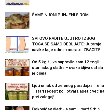
ŠAMPINJONI PUNJENI SIROM
SVI OVO RADITE UJUTRO I ZBOG
TOGA SE SAMO DEBLJATE: Jutarnje
navike koje odmah morate IZBACITI!
Od 5 kg šljiva napravila sam 12 tegli
starinskog slatka – svaka šljiva ostala
je cijela!
Ljuti umak od zelenog paradajza i rena
– stari recept koji otvara apetit već na
prvi zalogaj!
Đokovićev djed: Ja sam Hrvat! Srbin