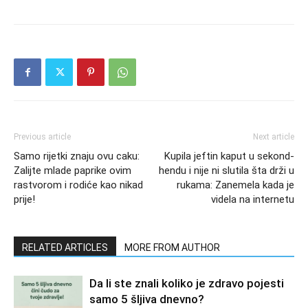
Previous article
Next article
Samo rijetki znaju ovu caku:
Kupila jeftin kaput u sekond-
Zalijte mlade paprike ovim
hendu i nije ni slutila šta drži u
rastvorom i rodiće kao nikad
rukama: Zanemela kada je
prije!
videla na internetu
RELATED ARTICLES
MORE FROM AUTHOR
Da li ste znali koliko je zdravo pojesti
samo 5 šljiva dnevno?