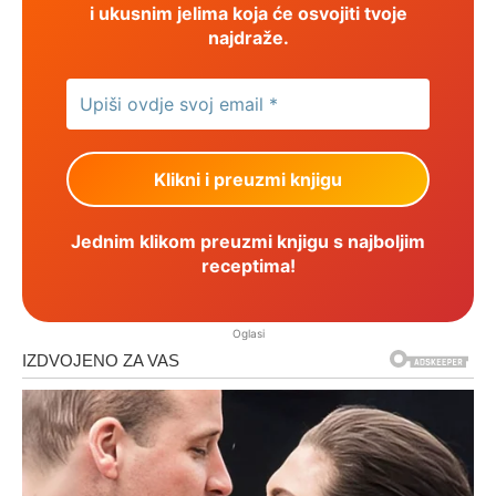
i ukusnim jelima koja će osvojiti tvoje
najdraže.
Jednim klikom preuzmi knjigu s najboljim
receptima!
Oglasi