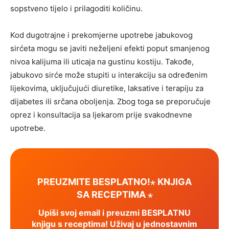
sopstveno tijelo i prilagoditi količinu.
Kod dugotrajne i prekomjerne upotrebe jabukovog
sirćeta mogu se javiti neželjeni efekti poput smanjenog
nivoa kalijuma ili uticaja na gustinu kostiju. Takođe,
jabukovo sirće može stupiti u interakciju sa određenim
lijekovima, uključujući diuretike, laksative i terapiju za
dijabetes ili srčana oboljenja. Zbog toga se preporučuje
oprez i konsultacija sa ljekarom prije svakodnevne
upotrebe.
PREUZMITE BESPLATNO!⋆ KNJIGA
SA RECEPTIMA ⋆
Upiši svoj email i preuzmi BESPLATNU
knjigu s receptima! Uživaj u jednostavnim