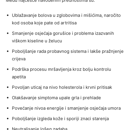
Među najčešće navođenim prednostima su:
Ublažavanje bolova u zglobovima i mišićima, naročito
kod osoba koje pate od artritisa
Smanjenje osjećaja gorušice i problema izazvanih
viškom kiseline u želucu
Poboljšanje rada probavnog sistema i lakše pražnjenje
crijeva
Podrška procesu mršavljenja kroz bolju kontrolu
apetita
Povoljan uticaj na nivo holesterola i krvni pritisak
Olakšavanje simptoma upale grla i prehlade
Povećanje nivoa energije i smanjenje osjećaja umora
Poboljšanje izgleda kože i sporiji znaci starenja
Neutralisanje lošeg zadaha