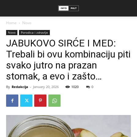
Home
Novo
Novo
Porodica i zdravlje
JABUKOVO SIRĆE I MED:
Trebali bi ovu kombinaciju piti
svako jutro na prazan
stomak, a evo i zašto…
By
Redakcija
-
January 20, 2026
1020
0