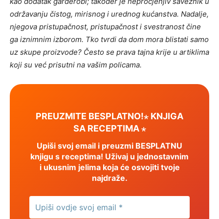
kao dodatak garderobi; također je neprocjenjiv saveznik u
održavanju čistog, mirisnog i urednog kućanstva. Nadalje,
njegova pristupačnost, pristupačnost i svestranost čine
ga iznimnim izborom. Tko tvrdi da dom mora blistati samo
uz skupe proizvode? Često se prava tajna krije u artiklima
koji su već prisutni na vašim policama.
PREUZMITE BESPLATNO!⋆ KNJIGA
SA RECEPTIMA ⋆
Upiši svoj email i preuzmi BESPLATNU
knjigu s receptima! Uživaj u jednostavnim
i ukusnim jelima koja će osvojiti tvoje
najdraže.