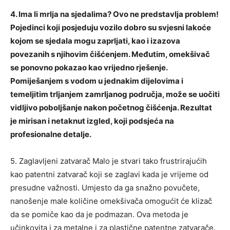
4. Ima li mrlja na sjedalima? Ovo ne predstavlja problem!
Pojedinci koji posjeduju vozilo dobro su svjesni lakoće
kojom se sjedala mogu zaprljati, kao i izazova
povezanih s njihovim čišćenjem. Međutim, omekšivač
se ponovno pokazao kao vrijedno rješenje.
Pomiješanjem s vodom u jednakim dijelovima i
temeljitim trljanjem zamrljanog područja, može se uočiti
vidljivo poboljšanje nakon početnog čišćenja. Rezultat
je mirisan i netaknut izgled, koji podsjeća na
profesionalne detalje.
5. Zaglavljeni zatvarač Malo je stvari tako frustrirajućih
kao patentni zatvarač koji se zaglavi kada je vrijeme od
presudne važnosti. Umjesto da ga snažno povučete,
nanošenje male količine omekšivača omogućit će klizač
da se pomiče kao da je podmazan. Ova metoda je
učinkovita i za metalne i za plastične patentne zatvarače.