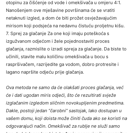
otopinu za čišćenje od vode i omekšivača u omjeru 4:1.
Nanošenjem ove mješavine površinama će se vratiti
netaknuti izgled, a dom će biti prožet osvježavajućim
mirisom koji podsjeća na nedavnu čistuću proljetnu kišu.
7. Sprej za glačanje Za one koji imaju poteškoća s
izgužvanom odjećom i žele pojednostaviti proces
glačanja, razmislite o izradi spreja za glačanje. Da biste to
učinili, stavite malu količinu omekšivača u bocu s
raspršivačem, razrijedite ga vodom, dobro protresite i
lagano napršite odjeću prije glačanja.
Ova metoda ne samo da će olakšati proces glačanja, već
će i dati ugodan miris odjeći, što će rezultirati svježe
izglačanim izgledom sličnim novokupljenim predmetima.
Dakle, postoji jedan “čarobni” sastojak, lako dostupan u
vašem domu, koji doista može činiti čuda ako se koristi na
odgovarajući način. Omekšivač za rublje ne služi samo