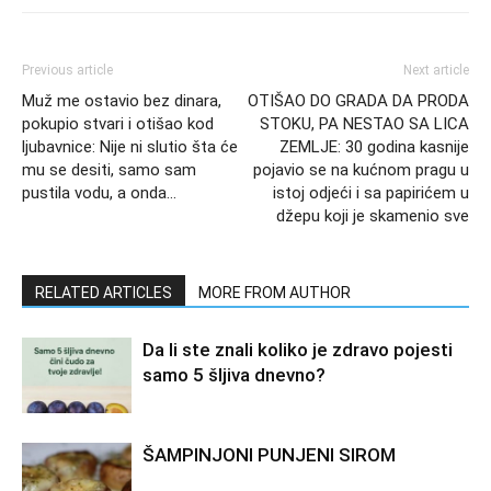
Previous article
Next article
Muž me ostavio bez dinara,
OTIŠAO DO GRADA DA PRODA
pokupio stvari i otišao kod
STOKU, PA NESTAO SA LICA
ljubavnice: Nije ni slutio šta će
ZEMLJE: 30 godina kasnije
mu se desiti, samo sam
pojavio se na kućnom pragu u
pustila vodu, a onda…
istoj odjeći i sa papirićem u
džepu koji je skamenio sve
RELATED ARTICLES
MORE FROM AUTHOR
Da li ste znali koliko je zdravo pojesti
samo 5 šljiva dnevno?
ŠAMPINJONI PUNJENI SIROM