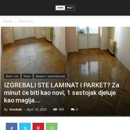
Home
Dom i vrt
Dom i vrt
Novo
Savjeti i zanimljivosti
IZGREBALI STE LAMINAT I PARKET? Za
minut će biti kao novi, 1 sastojak djeluje
kao magija….
By
Urednik
-
April 16, 2025
509
0