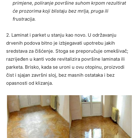
primjene, poliranje površine suhom krpom rezultirat
će prozorima koji blistaju bez mrlja, pruga ili
frustracija.
2. Laminat i parket u stanju kao novo. U održavanju
drvenih podova bitno je izbjegavati upotrebu jakih
sredstava za čišćenje. Stoga se preporučuje omekšivač;
razrijeđen u kanti vode revitalizira površine laminata ili
parketa. Brisko, kada se uroni u ovu otopinu, proizvodi
čist i sjajan završni sloj, bez masnih ostataka i bez
opasnosti od klizanja.