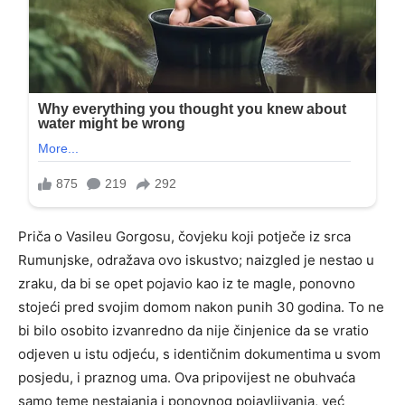
Priča o Vasileu Gorgosu, čovjeku koji potječe iz srca
Rumunjske, odražava ovo iskustvo; naizgled je nestao u
zraku, da bi se opet pojavio kao iz te magle, ponovno
stojeći pred svojim domom nakon punih 30 godina. To ne
bi bilo osobito izvanredno da nije činjenice da se vratio
odjeven u istu odjeću, s identičnim dokumentima u svom
posjedu, i praznog uma. Ova pripovijest ne obuhvaća
samo teme nestajanja i ponovnog pojavljivanja, već