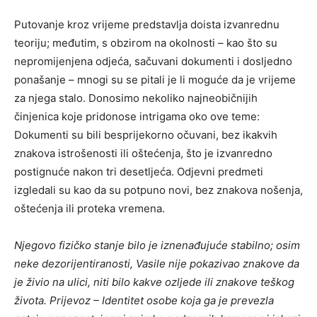
Putovanje kroz vrijeme predstavlja doista izvanrednu
teoriju; međutim, s obzirom na okolnosti – kao što su
nepromijenjena odjeća, sačuvani dokumenti i dosljedno
ponašanje – mnogi su se pitali je li moguće da je vrijeme
za njega stalo. Donosimo nekoliko najneobičnijih
činjenica koje pridonose intrigama oko ove teme:
Dokumenti su bili besprijekorno očuvani, bez ikakvih
znakova istrošenosti ili oštećenja, što je izvanredno
postignuće nakon tri desetljeća. Odjevni predmeti
izgledali su kao da su potpuno novi, bez znakova nošenja,
oštećenja ili proteka vremena.
Njegovo fizičko stanje bilo je iznenađujuće stabilno; osim
neke dezorijentiranosti, Vasile nije pokazivao znakove da
je živio na ulici, niti bilo kakve ozljede ili znakove teškog
života. Prijevoz – Identitet osobe koja ga je prevezla