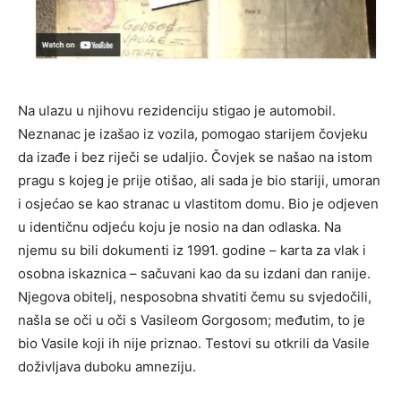
Na ulazu u njihovu rezidenciju stigao je automobil.
Neznanac je izašao iz vozila, pomogao starijem čovjeku
da izađe i bez riječi se udaljio. Čovjek se našao na istom
pragu s kojeg je prije otišao, ali sada je bio stariji, umoran
i osjećao se kao stranac u vlastitom domu. Bio je odjeven
u identičnu odjeću koju je nosio na dan odlaska. Na
njemu su bili dokumenti iz 1991. godine – karta za vlak i
osobna iskaznica – sačuvani kao da su izdani dan ranije.
Njegova obitelj, nesposobna shvatiti čemu su svjedočili,
našla se oči u oči s Vasileom Gorgosom; međutim, to je
bio Vasile koji ih nije priznao. Testovi su otkrili da Vasile
doživljava duboku amneziju.