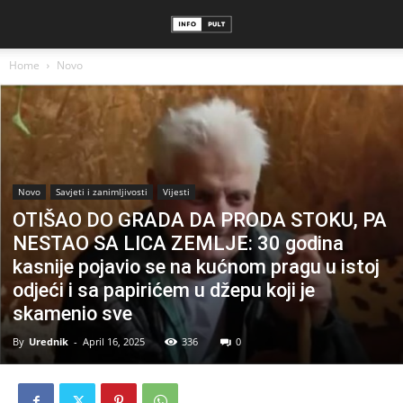
Home
Novo
Novo
Savjeti i zanimljivosti
Vijesti
OTIŠAO DO GRADA DA PRODA STOKU, PA
NESTAO SA LICA ZEMLJE: 30 godina
kasnije pojavio se na kućnom pragu u istoj
odjeći i sa papirićem u džepu koji je
skamenio sve
By
Urednik
-
April 16, 2025
336
0