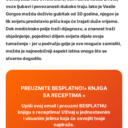
veze ljubavi i povezanosti duboko traju. Iako je Vasile
Gorgos možda doživio gubitak od 30 godina, njegov je
lik svijetu predstavio priču koja će trajati duže vrijeme.
Dok medicinsko polje traži dijagnozu, a znanost traži
objašnjenje, pojedinci diljem svijeta dijele svoja
tumačenja – jer u području gdje je sve moguće zamisliti,
možda je najneobičniji aspekt istina onoga što se
stvarno dogodilo.
PREUZMITE BESPLATNO!⋆ KNJIGA
SA RECEPTIMA ⋆
Upiši svoj email i preuzmi BESPLATNU
knjigu s receptima! Uživaj u jednostavnim
i ukusnim jelima koja će osvojiti tvoje
najdraže.