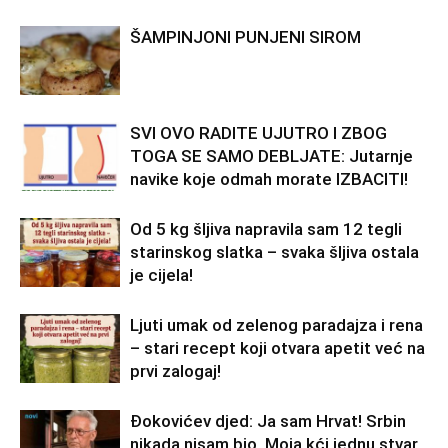
ŠAMPINJONI PUNJENI SIROM
SVI OVO RADITE UJUTRO I ZBOG
TOGA SE SAMO DEBLJATE: Jutarnje
navike koje odmah morate IZBACITI!
Od 5 kg šljiva napravila sam 12 tegli
starinskog slatka – svaka šljiva ostala
je cijela!
Ljuti umak od zelenog paradajza i rena
– stari recept koji otvara apetit već na
prvi zalogaj!
Đokovićev djed: Ja sam Hrvat! Srbin
nikada nisam bio. Moja kći jednu stvar