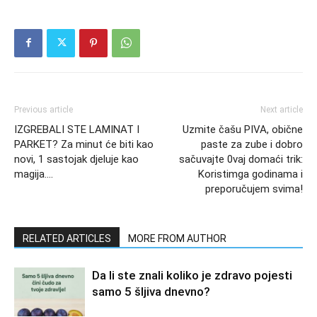
Previous article
Next article
IZGREBALI STE LAMINAT I
Uzmite čašu PIVA, obične
PARKET? Za minut će biti kao
paste za zube i dobro
novi, 1 sastojak djeluje kao
sačuvajte 0vaj domaći trik:
magija….
Koristimga godinama i
preporučujem svima!
RELATED ARTICLES
MORE FROM AUTHOR
Da li ste znali koliko je zdravo pojesti
samo 5 šljiva dnevno?