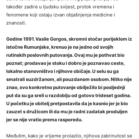
također zadire u ljudsku svijest, protok vremena i
fenomene koji ostaju izvan objašnjenja medicine i
znanosti.
Godine 1991. Vasile Gorgos, skromni stočar porijeklom iz
istočne Rumunjske, krenuo je na jedno od svojih
rutinskih poslovnih putovanja. Ovaj mu je pothvat bio
poznat; prodavao je stoku i dobro je poznavao ceste,
lokalno stanovništvo i njihove običaje. U selu su ga
smatrali suzdržanom, ali pouzdanom osobom. Nitko nije
znao, ovo konkretno putovanje obilježilo bi posljednji
put da su ga sreli u razdoblju od gotovo trideset godina.
U početku je obitelj pretpostavila da je kasnio jer je bio
zauzet s družicom ili da mu je radni zadatak produljen
jer se nije vratio prema rasporedu.
Međutim, kako je vrijeme prolazilo, njihova zabrinutost se