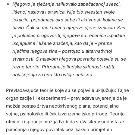
Njegovo je sjećanje nalikovalo zapečaćenoj svesci,
lišenoj naslova i stranica. Nije bio svjestan svoje
lokacije, pojedinaca oko sebe ili aktivnosti kojima se
bavio. Čak su mu i imena njegove djece izmicala. Kad
je pokušao progovoriti, njegove su rečenice ispadale
iscjepkane i lišene značenja, kao da je – prema
riječima njegova sina – postojao u alternativnoj
stvarnosti. S najavom njegova povratka pojavile su se
razne teorije. Prirodna je ljudska sklonost tražiti
objašnjenja za ono što ostaje nejasno.
Prevladavajuće teorije koje su se pojavile uključuju: Tajne
organizacije ili eksperimenti – prevladava uvjerenje da je
možda postao žrtva neotkrivenog plana, potencijalno
vojne, psihološke ili čak izvanzemaljske prirode. Teorija
otmice i ispiranja mozga tvrdi da su Vasileov nedostatak
pamćenja i njegov povratak bez ikakvih primjetnih