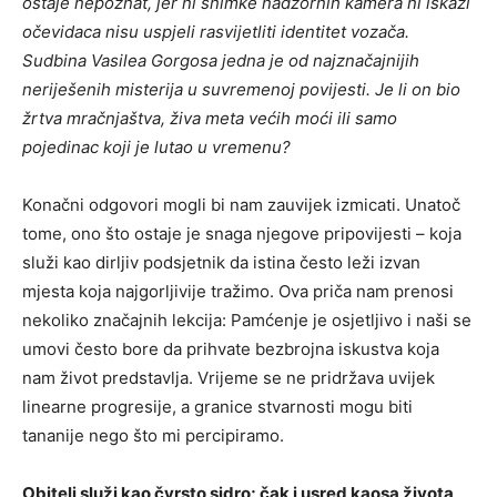
ostaje nepoznat, jer ni snimke nadzornih kamera ni iskazi
očevidaca nisu uspjeli rasvijetliti identitet vozača.
Sudbina Vasilea Gorgosa jedna je od najznačajnijih
neriješenih misterija u suvremenoj povijesti. Je li on bio
žrtva mračnjaštva, živa meta većih moći ili samo
pojedinac koji je lutao u vremenu?
Konačni odgovori mogli bi nam zauvijek izmicati. Unatoč
tome, ono što ostaje je snaga njegove pripovijesti – koja
služi kao dirljiv podsjetnik da istina često leži izvan
mjesta koja najgorljivije tražimo. Ova priča nam prenosi
nekoliko značajnih lekcija: Pamćenje je osjetljivo i naši se
umovi često bore da prihvate bezbrojna iskustva koja
nam život predstavlja. Vrijeme se ne pridržava uvijek
linearne progresije, a granice stvarnosti mogu biti
tananije nego što mi percipiramo.
Obitelj služi kao čvrsto sidro; čak i usred kaosa života,