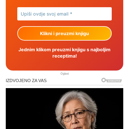
Jednim klikom preuzmi knjigu s najboljim
receptima!
Oglasi