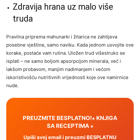
Zdravija hrana uz malo više
truda
Pravilna priprema mahunarki i žitarica ne zahtijeva
posebne vještine, samo naviku. Kada jednom usvojite ove
korake, postaće vam rutina. Uložen trud višestruko se
isplati – ne samo boljom apsorpcijom minerala, već i
lakšom probavom, manjim nadimanjem i većom
iskoristivošću nutritivnih vrijednosti koje ove namirnice
nude.
PREUZMITE BESPLATNO!⋆ KNJIGA
SA RECEPTIMA ⋆
Upiši svoj email i preuzmi BESPLATNU