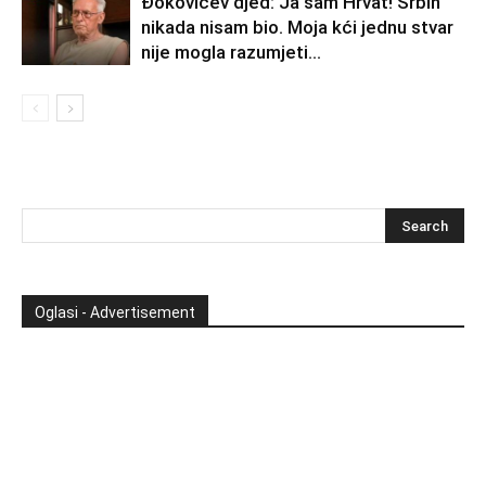
Đokovićev djed: Ja sam Hrvat! Srbin
nikada nisam bio. Moja kći jednu stvar
nije mogla razumjeti…
Oglasi - Advertisement