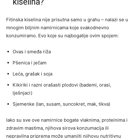
kiselina?
Fitinska kiselina nije prisutna samo u grahu – nalazi se u
mnogim biljnim namirnicama koje svakodnevno
konzumiramo. Evo koje su najbogatije ovim spojem:
Ovas i smeđa riža
Pšenica i ječam
Leća, grašak i soja
Kikiriki i razni orašasti plodovi (bademi, orasi,
lješnjaci)
Sjemenke (lan, susam, suncokret, mak, tikva)
Iako su sve ove namirnice bogate vlaknima, proteinima i
zdravim mastima, njihova sirova konzumacija ili
nepravilna priprema može umanjiti njihovu nutritivnu