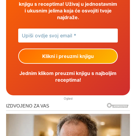
knjigu s receptima! Uživaj u jednostavnim
i ukusnim jelima koja će osvojiti tvoje
najdraže.
Jednim klikom preuzmi knjigu s najboljim
receptima!
Oglasi