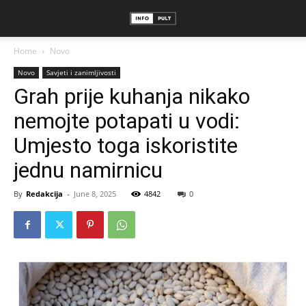
Home
Novo
Novo
Savjeti i zanimljivosti
Grah prije kuhanja nikako
nemojte potapati u vodi:
Umjesto toga iskoristite
jednu namirnicu
By
Redakcija
-
June 8, 2025
4842
0