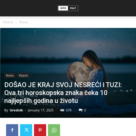
Home
Novo
Novo
Vijesti
DOŠAO JE KRAJ SVOJ NESREĆI I TUZI:
Ova tri horoskopska znaka čeka 10
najljepših godina u životu
By
Urednik
-
January 17, 2025
579
0