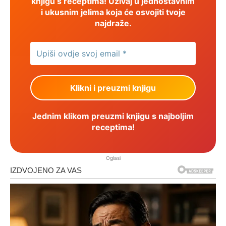
knjigu s receptima! Uživaj u jednostavnim
i ukusnim jelima koja će osvojiti tvoje
najdraže.
Jednim klikom preuzmi knjigu s najboljim
receptima!
Oglasi