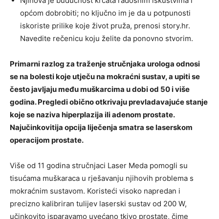
Njihova je budućnost krcata radosnim iskustvima i
općom dobrobiti; no ključno im je da u potpunosti
iskoriste prilike koje život pruža, prenosi story.hr.
Navedite rečenicu koju želite da ponovno stvorim.
Primarni razlog za traženje stručnjaka urologa odnosi
se na bolesti koje utječu na mokraćni sustav, a upiti se
često javljaju među muškarcima u dobi od 50 i više
godina. Pregledi obično otkrivaju prevladavajuće stanje
koje se naziva hiperplazija ili adenom prostate.
Najučinkovitija opcija liječenja smatra se laserskom
operacijom prostate.
Više od 11 godina stručnjaci Laser Meda pomogli su
tisućama muškaraca u rješavanju njihovih problema s
mokraćnim sustavom. Koristeći visoko napredan i
precizno kalibriran tulijev laserski sustav od 200 W,
učinkovito isparavamo uvećano tkivo prostate, čime