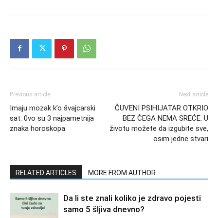
Previous article
Next article
Imaju mozak k’o švajcarski
ČUVENI PSIHIJATAR OTKRIO
sat: 0vo su 3 najpametnija
BEZ ČEGA NEMA SREĆE: U
znaka horoskopa
životu možete da izgubite sve,
osim jedne stvari
RELATED ARTICLES
MORE FROM AUTHOR
Da li ste znali koliko je zdravo pojesti
samo 5 šljiva dnevno?