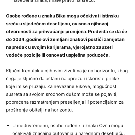
navedena znaka, imate pravo na sreću.
Osobe rođene u znaku Bika mogu očekivati ​​istinsku
sreću u sljedećem desetljeću, ovisno o njihovoj
otvorenosti za prihvaćanje promjena. Predviđa se da će
do 2034. godine ovi zemljani znakovi postići zamjetan
napredak u svojim karijerama, vjerojatno zauzeti
vodeće pozicije ili osnovati uspješna poduzeća.
Ključni trenutak u njihovim životima je na horizontu, zbog
čega je ključno da ostanu na oprezu i iskoriste prilike
koje im se pružaju. Za nevezane Bikove, mogućnost
susreta sa svojom srodnom dušom može se pojaviti,
popraćena razmatranjem preseljenja ili potencijalom za
proširenje obitelji na horizontu.
U međuvremenu, osobe rođene u znaku Ovna mogu
očekivati ​​značajna putovanja u narednom desetljeću,