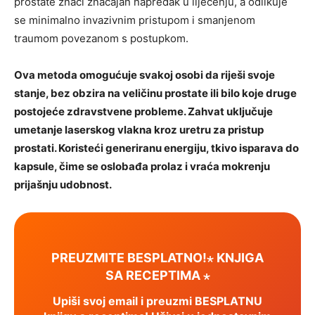
prostate znači značajan napredak u liječenju, a odlikuje
se minimalno invazivnim pristupom i smanjenom
traumom povezanom s postupkom.
Ova metoda omogućuje svakoj osobi da riješi svoje
stanje, bez obzira na veličinu prostate ili bilo koje druge
postojeće zdravstvene probleme. Zahvat uključuje
umetanje laserskog vlakna kroz uretru za pristup
prostati. Koristeći generiranu energiju, tkivo isparava do
kapsule, čime se oslobađa prolaz i vraća mokrenju
prijašnju udobnost.
PREUZMITE BESPLATNO!⋆ KNJIGA
SA RECEPTIMA ⋆
Upiši svoj email i preuzmi BESPLATNU