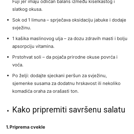
Fuji jer imaju odličan balans između kiselkastog i
slatkog okusa.
Sok od 1 limuna – sprječava oksidaciju jabuke i dodaje
svježinu.
1 kašika maslinovog ulja – za dozu zdravih masti i bolju
apsorpciju vitamina.
Prstohvat soli – da pojača prirodne okuse povrća i
voća.
Po želji: dodajte sjeckani peršun za svježinu,
sjemenke susama za dodatnu hrskavost ili nekoliko
komadića oraha za orašasti ton.
Kako pripremiti savršenu salatu
1. Priprema cvekle