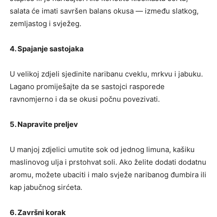
salata će imati savršen balans okusa — između slatkog,
zemljastog i svježeg.
4. Spajanje sastojaka
U velikoj zdjeli sjedinite naribanu cveklu, mrkvu i jabuku.
Lagano promiješajte da se sastojci rasporede
ravnomjerno i da se okusi počnu povezivati.
5. Napravite preljev
U manjoj zdjelici umutite sok od jednog limuna, kašiku
maslinovog ulja i prstohvat soli. Ako želite dodati dodatnu
aromu, možete ubaciti i malo svježe naribanog đumbira ili
kap jabučnog sirćeta.
6. Završni korak