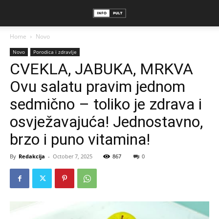
Home
Novo
Novo
Porodica i zdravlje
CVEKLA, JABUKA, MRKVA
Ovu salatu pravim jednom
sedmično – toliko je zdrava i
osvježavajuća! Jednostavno,
brzo i puno vitamina!
By
Redakcija
-
October 7, 2025
867
0