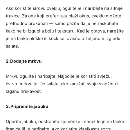
Ako koristite sirovu cveklu, ogulite je i naribajte na sitnije
trakice. Za one koji preferiraju blaži okus, cveklu možete
prethodno prokuhati — samo pazite da je ne raskuhate
kako ne bi izgubila boju i teksturu. Kad je gotova, narežite
je na tanke ploške ili kockice, ovisno o željenom izgledu
salate.
2. Dodajte mrkvu
Mrkvu ogulite i naribajte. Najbolje je koristiti svježu,
čvrstu mrkvu jer će salata tako zadržati svoju svježinu i
laganu hrskavost.
3. Pripremite jabuku
Operite jabuku, odstranite sjemenke i narežite je na tanke
štapiće ili je naribajte. Ako koristite kiselkastu sortu,