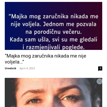
“Majka mog zaručnika nikada me nije
voljela…”
Urednik
-
April 4, 2025
0