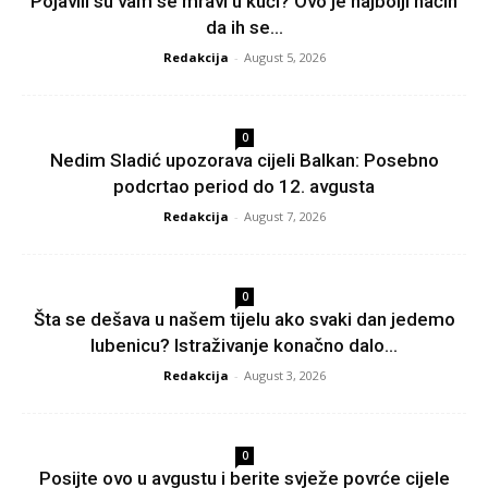
Pojavili su vam se mravi u kući? Ovo je najbolji način
da ih se...
Redakcija
-
August 5, 2026
0
Nedim Sladić upozorava cijeli Balkan: Posebno
podcrtao period do 12. avgusta
Redakcija
-
August 7, 2026
0
Šta se dešava u našem tijelu ako svaki dan jedemo
lubenicu? Istraživanje konačno dalo...
Redakcija
-
August 3, 2026
0
Posijte ovo u avgustu i berite svježe povrće cijele