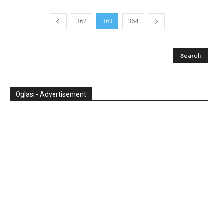
362
363
364
Oglasi - Advertisement