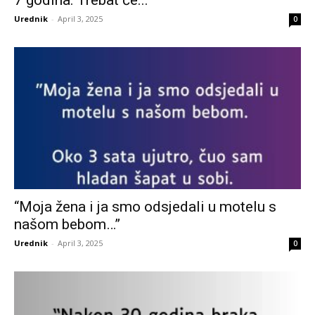
7 godina: Trebat će...
Urednik
-
April 3, 2025
0
“Moja žena i ja smo odsjedali u motelu s
našom bebom…”
Urednik
-
April 3, 2025
0