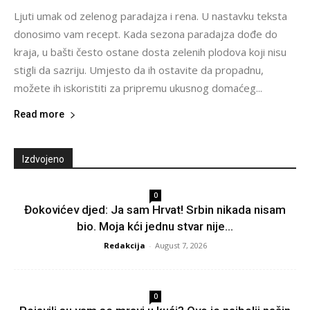
Ljuti umak od zelenog paradajza i rena. U nastavku teksta
donosimo vam recept. Kada sezona paradajza dođe do
kraja, u bašti često ostane dosta zelenih plodova koji nisu
stigli da sazriju. Umjesto da ih ostavite da propadnu,
možete ih iskoristiti za pripremu ukusnog domaćeg...
Read more
Izdvojeno
0
Đokovićev djed: Ja sam Hrvat! Srbin nikada nisam
bio. Moja kći jednu stvar nije...
Redakcija
-
August 7, 2026
0