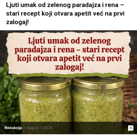
Ljuti umak od zelenog paradajza i rena –
stari recept koji otvara apetit već na prvi
zalogaj!
Redakcija
-
August 7, 2026
0