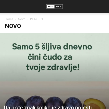
Home
Novo
Page 363
NOVO
Da li ste znali koliko je zdravo pojesti