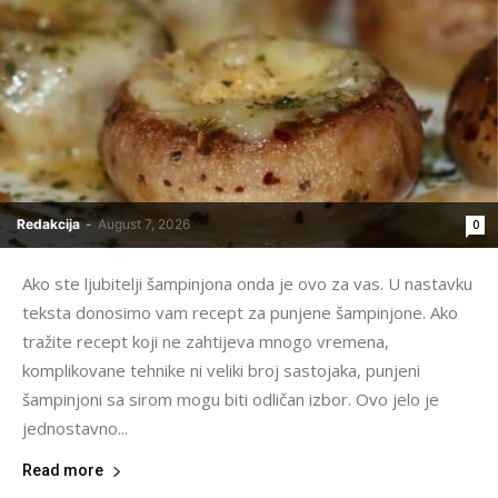
Redakcija
-
August 7, 2026
0
Ako ste ljubitelji šampinjona onda je ovo za vas. U nastavku
teksta donosimo vam recept za punjene šampinjone. Ako
tražite recept koji ne zahtijeva mnogo vremena,
komplikovane tehnike ni veliki broj sastojaka, punjeni
šampinjoni sa sirom mogu biti odličan izbor. Ovo jelo je
jednostavno...
Read more