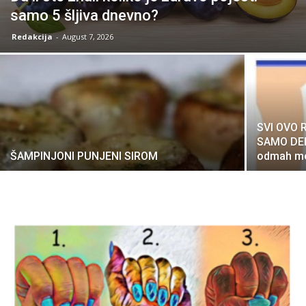
samo 5 šljiva dnevno?
Redakcija
-
August 7, 2026
SVI OVO 
SAMO DEB
ŠAMPINJONI PUNJENI SIROM
odmah mo