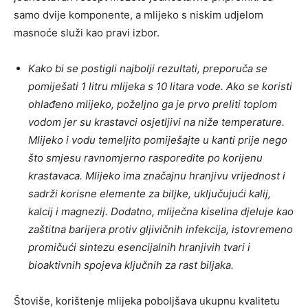
samo dvije komponente, a mlijeko s niskim udjelom
masnoće služi kao pravi izbor.
Kako bi se postigli najbolji rezultati, preporuča se
pomiješati 1 litru mlijeka s 10 litara vode. Ako se koristi
ohlađeno mlijeko, poželjno ga je prvo preliti toplom
vodom jer su krastavci osjetljivi na niže temperature.
Mlijeko i vodu temeljito pomiješajte u kanti prije nego
što smjesu ravnomjerno rasporedite po korijenu
krastavaca. Mlijeko ima značajnu hranjivu vrijednost i
sadrži korisne elemente za biljke, uključujući kalij,
kalcij i magnezij. Dodatno, mliječna kiselina djeluje kao
zaštitna barijera protiv gljivičnih infekcija, istovremeno
promičući sintezu esencijalnih hranjivih tvari i
bioaktivnih spojeva ključnih za rast biljaka.
Štoviše, korištenje mlijeka poboljšava ukupnu kvalitetu