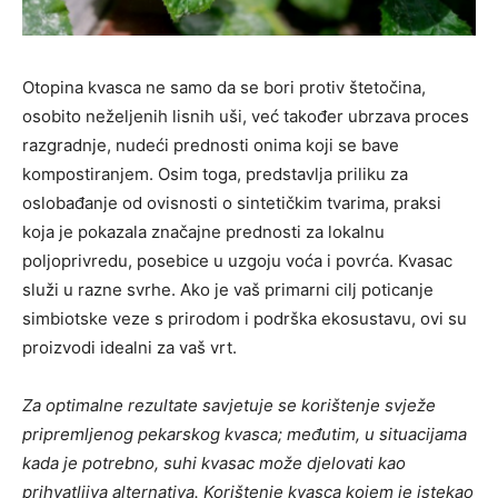
Otopina kvasca ne samo da se bori protiv štetočina,
osobito neželjenih lisnih uši, već također ubrzava proces
razgradnje, nudeći prednosti onima koji se bave
kompostiranjem. Osim toga, predstavlja priliku za
oslobađanje od ovisnosti o sintetičkim tvarima, praksi
koja je pokazala značajne prednosti za lokalnu
poljoprivredu, posebice u uzgoju voća i povrća. Kvasac
služi u razne svrhe. Ako je vaš primarni cilj poticanje
simbiotske veze s prirodom i podrška ekosustavu, ovi su
proizvodi idealni za vaš vrt.
Za optimalne rezultate savjetuje se korištenje svježe
pripremljenog pekarskog kvasca; međutim, u situacijama
kada je potrebno, suhi kvasac može djelovati kao
prihvatljiva alternativa. Korištenje kvasca kojem je istekao