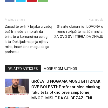
Previous article
Next article
Zasadite ovih 7 biljaka u vašoj
Stavite običan list LOVORA u
bašti i nećete morati da
rernu i uključite na 20 minuta:
brinete o komarcima celog
ZA OVO SVI TREBA DA ZNAJU
leta: Dok ljudima prija njihov
miris, insekti ne mogu da ga
podnesu
RELATED ARTICLES
MORE FROM AUTHOR
GRČEVI U NOGAMA MOGU BITI ZNAK
OVE BOLESTI: Profesor Medicinskog
fakulteta otkrio prve simptome,
MNOGI MISLE DA SU BEZAZLENI