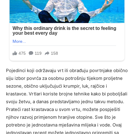
Pojedinci koji održavaju vrt ili obrađuju povrtnjake obično
siju izbor povrća za osobnu potrošnju tijekom proljetne
sezone, obično uključujući krumpir, luk, rajčice i
krastavce. Vrtlari koriste brojne tehnike kako bi poboljšali
svoju žetvu, a danas predstavljamo jednu takvu metodu.
Prateći rast krastavaca u svom vrtu, možete pospješiti
njihov razvoj primjenom hranjive otopine. Sve što je
potrebno je jednostavna mješavina mlijeka i vode. Ovaj
jednostavan recept možete jednostavno pripremiti sa