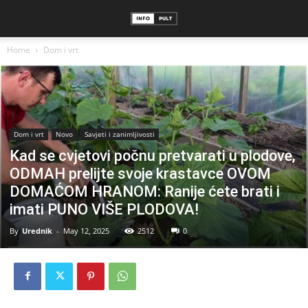
Home
Dom i vrt
Dom i vrt
Novo
Savjeti i zanimljivosti
Kad se cvjetovi počnu pretvarati u plodove,
ODMAH prelijte svoje krastavce OVOM
DOMAĆOM HRANOM: Ranije ćete brati i
imati PUNO VIŠE PLODOVA!
By
Urednik
-
May 12, 2025
2512
0