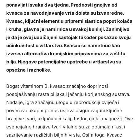
ponavljati svaka dva tjedna. Prednosti gnojiva od
kvasca za navodnjavanje vrta doista su izvanredne.
Kvasac, ključni element u pripremi slastica poput kolača
i kruha, glavna je namirnica u svakoj kuhinji. Zanimljivo
je da je ovaj uobičajeni sastojak također pokazao svoju
učinkovitost u vrtlarstvu. Kvasac se nametnuo kao
izvrsna alternativa kemijskim pripravcima za zaštitu
bilja. Njegove potencijalne upotrebe u vrtlarstvu su
opsežne i raznolike.
Bogat vitaminom B, kvasac značajno doprinosi
pospješivanju rasta biljaka i jačanju korijenskog sustava.
Nadalje, igra značajnu ulogu u reprodukciji cvijeća i
povećava ukupni prinos usjeva osiguravajući ključne
hranjive tvari, uključujući kalij, fosfor, cink i magnezij. Ove
esencijalne hranjive tvari vitalne su za optimalan rast i
sazrijevanje različitih biljnih vrsta. Osim toga, kvasac