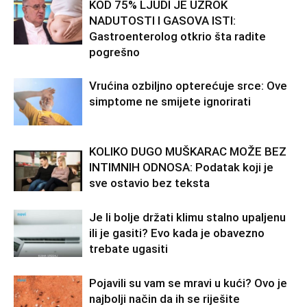
KOD 75% LJUDI JE UZROK
NADUTOSTI I GASOVA ISTI:
Gastroenterolog otkrio šta radite
pogrešno
Vrućina ozbiljno opterećuje srce: Ove
simptome ne smijete ignorirati
KOLIKO DUGO MUŠKARAC MOŽE BEZ
INTIMNIH ODNOSA: Podatak koji je
sve ostavio bez teksta
Je li bolje držati klimu stalno upaljenu
ili je gasiti? Evo kada je obavezno
trebate ugasiti
Pojavili su vam se mravi u kući? Ovo je
najbolji način da ih se riješite