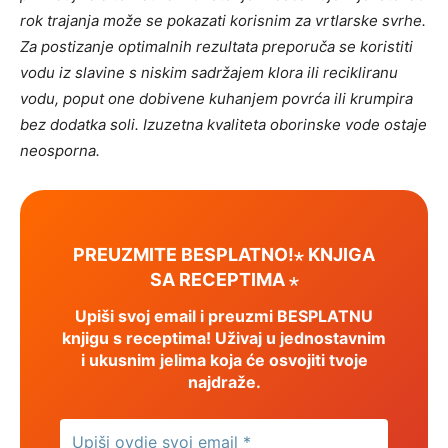
rok trajanja može se pokazati korisnim za vrtlarske svrhe.
Za postizanje optimalnih rezultata preporuča se koristiti
vodu iz slavine s niskim sadržajem klora ili recikliranu
vodu, poput one dobivene kuhanjem povrća ili krumpira
bez dodatka soli. Izuzetna kvaliteta oborinske vode ostaje
neosporna.
PREUZMITE BESPLATNO!⋆ KNJIGA
SA RECEPTIMA ⋆
Upiši svoj email i preuzmi BESPLATNU
knjigu s receptima! Uživaj u jednostavnim
i ukusnim jelima koja će osvojiti tvoje
najdraže.