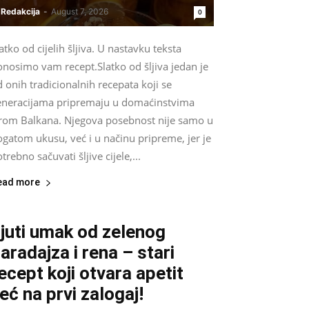
Redakcija
-
August 7, 2026
0
atko od cijelih šljiva. U nastavku teksta
onosimo vam recept.Slatko od šljiva jedan je
 onih tradicionalnih recepata koji se
eneracijama pripremaju u domaćinstvima
irom Balkana. Njegova posebnost nije samo u
gatom ukusu, već i u načinu pripreme, jer je
trebno sačuvati šljive cijele,...
ead more
juti umak od zelenog
aradajza i rena – stari
ecept koji otvara apetit
eć na prvi zalogaj!