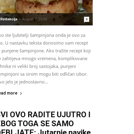
Redakcija
-
August 7, 2026
0
o ste ljubitelji šampinjona onda je ovo za
as. U nastavku teksta donosimo vam recept
 punjene šampinjone. Ako tražite recept koji
e zahtijeva mnogo vremena, komplikovane
hnike ni veliki broj sastojaka, punjeni
mpinjoni sa sirom mogu biti odličan izbor.
o jelo je jednostavno...
ead more
VI OVO RADITE UJUTRO I
ZBOG TOGA SE SAMO
EBLJATE: Jutarnje navike