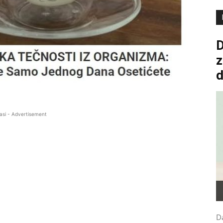
D
z
asi - Advertisement
Da