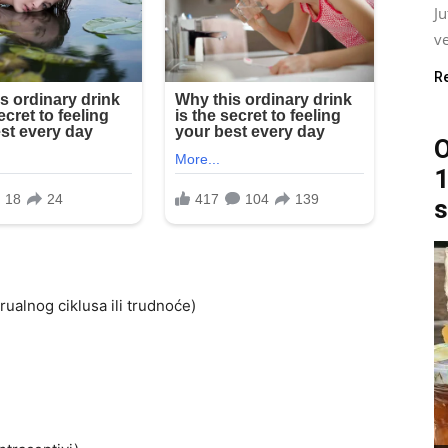
J
ve
R
O
1
s
alnog ciklusa ili trudnoće)