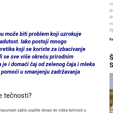
n
je
d
vo
šl
u može biti problem koji uzrokuje
R
 nadutost. Iako postoji mnogo
etika koji se koriste za izbacivanje
di se sve više okreću prirodnim
a je i domaći čaj od zelenog čaja i mleka
e pomoći u smanjenju zadržavanja
e tečnosti?
razumjeti zašto uopšte dolazi do viška tečnosti u