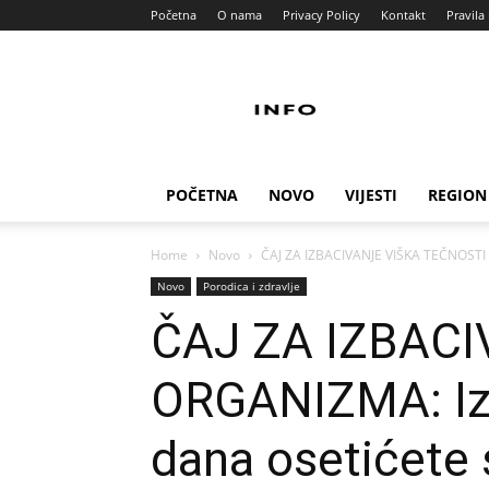
Početna
O nama
Privacy Policy
Kontakt
Pravila 
Info
Pult
POČETNA
NOVO
VIJESTI
REGION
Home
Novo
ČAJ ZA IZBACIVANJE VIŠKA TEČNOSTI I
Novo
Porodica i zdravlje
ČAJ ZA IZBACI
ORGANIZMA: Izu
dana osetićete