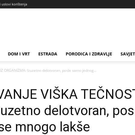
i uslovi korištenja
DOM I VRT
ESTRADA
PORODICA I ZDRAVLJE
SAVJET
Z ORGANIZMA: Izuzetno delotvoran, posle samo jednog...
VANJE VIŠKA TEČNOST
zetno delotvoran, pos
 se mnogo lakše