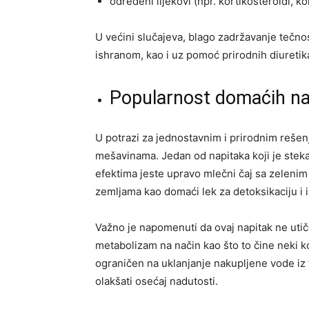
određeni lijekovi (npr. kortikosteroidi, ko
U većini slučajeva, blago zadržavanje tečno
ishranom, kao i uz pomoć prirodnih diuretik
Popularnost domaćih na
U potrazi za jednostavnim i prirodnim rešenj
mešavinama. Jedan od napitaka koji je steka
efektima jeste upravo mlečni čaj sa zelenim
zemljama kao domaći lek za detoksikaciju i i
Važno je napomenuti da ovaj napitak ne utič
metabolizam na način kao što to čine neki k
ograničen na uklanjanje nakupljene vode iz 
olakšati osećaj nadutosti.