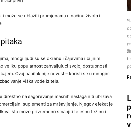
ntraceptivi)
sti može se ublažiti promjenama u načinu života i
Sl
a.
d
od
pitaka
g
š
ima, mnogi ljudi su se okrenuli čajevima i biljnim
bo
o veliku popularnost zahvaljujući svojoj dostupnosti i
po
 čajem. Ovaj napitak nije novost – koristi se u mnogim
R
zbacivanje viška vode iz tela.
e direktno na sagorevanje masnih naslaga niti ubrzava
L
omercijalni suplementi za mršavljenje. Njegov efekat je
p
tkiva, što može privremeno smanjiti telesnu težinu i
r
v