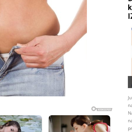
k
I
Ju
na
N
na
pr