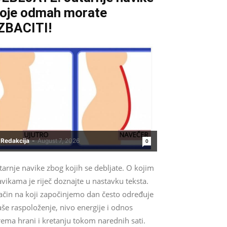
oje odmah morate
ZBACITI!
Redakcija
-
August 7, 2026
0
tarnje navike zbog kojih se debljate. O kojim
vikama je riječ doznajte u nastavku teksta.
ačin na koji započinjemo dan često određuje
še raspoloženje, nivo energije i odnos
ema hrani i kretanju tokom narednih sati.