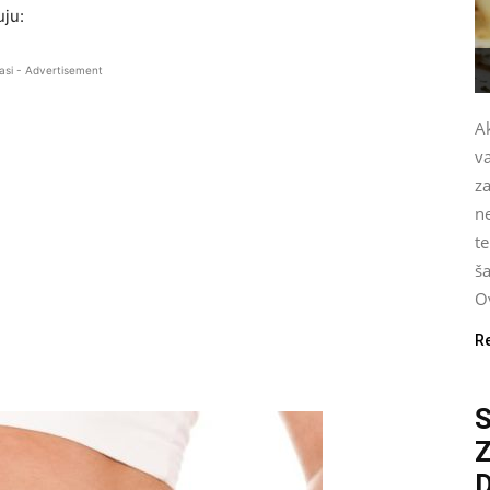
uju:
asi - Advertisement
Ak
v
za
n
te
ša
Ov
R
S
D