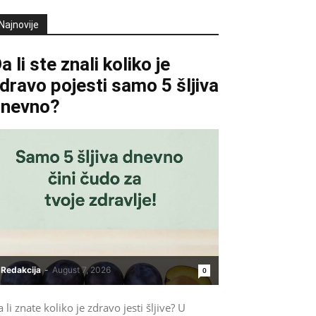
Najnovije
a li ste znali koliko je
dravo pojesti samo 5 šljiva
dnevno?
Redakcija
-
August 7, 2026
0
 li znate koliko je zdravo jesti šljive? U