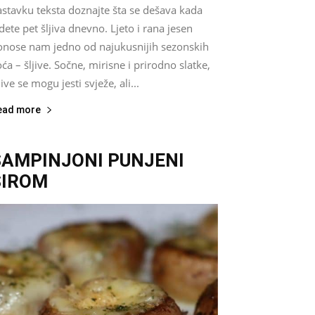
astavku teksta doznajte šta se dešava kada
dete pet šljiva dnevno. Ljeto i rana jesen
onose nam jedno od najukusnijih sezonskih
ća – šljive. Sočne, mirisne i prirodno slatke,
jive se mogu jesti svježe, ali...
ead more
ŠAMPINJONI PUNJENI
SIROM