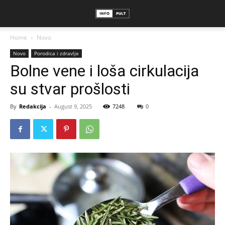
Home
Novo
Novo
Porodica i zdravlje
Bolne vene i loša cirkulacija
su stvar prošlosti
By
Redakcija
-
August 9, 2025
7248
0