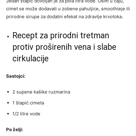
Jedan štapić dovoljan je za pola litra vode. Osim u čaju,
cimet se može dodavati u zobene pahuljice, smoothieje ili
prirodne sirupe za dodatni efekat na zdravlje krvotoka.
Recept za prirodni tretman
protiv proširenih vena i slabe
cirkulacije
Sastojci:
2 supene kašike ruzmarina
1 štapić cimeta
1/2 litre vode
Po želji: