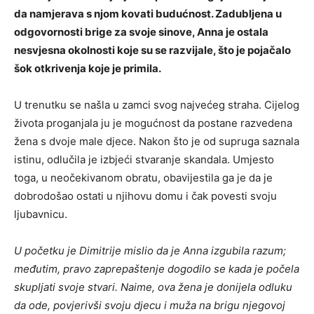
da namjerava s njom kovati budućnost. Zadubljena u
odgovornosti brige za svoje sinove, Anna je ostala
nesvjesna okolnosti koje su se razvijale, što je pojačalo
šok otkrivenja koje je primila.
U trenutku se našla u zamci svog najvećeg straha. Cijelog
života proganjala ju je mogućnost da postane razvedena
žena s dvoje male djece. Nakon što je od supruga saznala
istinu, odlučila je izbjeći stvaranje skandala. Umjesto
toga, u neočekivanom obratu, obavijestila ga je da je
dobrodošao ostati u njihovu domu i čak povesti svoju
ljubavnicu.
U početku je Dimitrije mislio da je Anna izgubila razum;
međutim, pravo zaprepaštenje dogodilo se kada je počela
skupljati svoje stvari. Naime, ova žena je donijela odluku
da ode, povjerivši svoju djecu i muža na brigu njegovoj