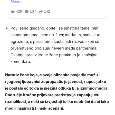
Povijesno gledano, obitelj se smatrala temeljnim
kamenom temeljcem društva; međutim, sada je to
ugroženo, s porastom učestalosti razvoda koji se
prvenstveno pripisuju nevjeri među partnerima.
Osobni narativ jedne žene potaknuo je značajne
komentare.
Narativ žene koja je svoje blizanke povjerila mužu i
njegovoj ljubavnici zaprepastio je javnost; naposljetku
je postalo očito da je njezina odluka bila iznimno mudra.
Područje bračne prijevare predstavlja zapanjujuću
raznolikost, a neki su izvještaji toliko neobični da bi lako
mogli inspirirati filmski scenarij.