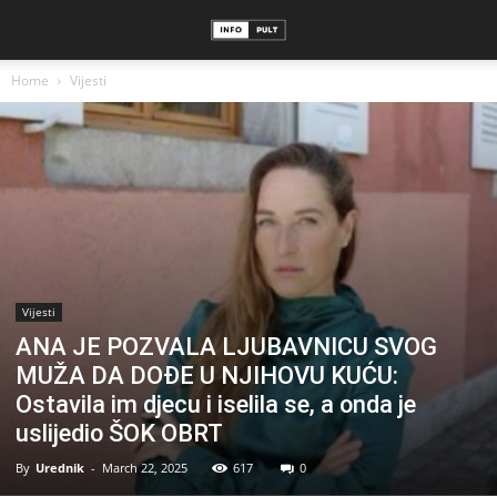
Home
Vijesti
Vijesti
ANA JE POZVALA LJUBAVNICU SVOG
MUŽA DA DOĐE U NJIHOVU KUĆU:
Ostavila im djecu i iselila se, a onda je
uslijedio ŠOK OBRT
By
Urednik
-
March 22, 2025
617
0