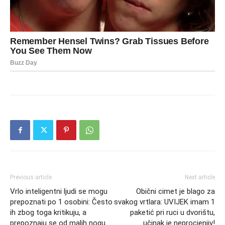
Previous article
Next article
Vrlo inteligentni ljudi se mogu
Obični cimet je blago za
prepoznati po 1 osobini: Često
svakog vrtlara: UVIJEK imam 1
ih zbog toga kritikuju, a
paketić pri ruci u dvorištu,
prepoznaju se od malih nogu
učinak je neprocjenjiv!