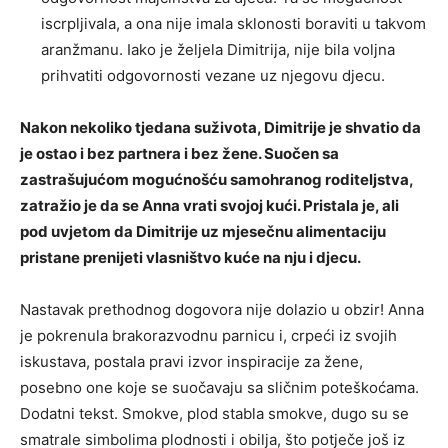
iscrpljivala, a ona nije imala sklonosti boraviti u takvom
aranžmanu. Iako je željela Dimitrija, nije bila voljna
prihvatiti odgovornosti vezane uz njegovu djecu.
Nakon nekoliko tjedana suživota, Dimitrije je shvatio da
je ostao i bez partnera i bez žene. Suočen sa
zastrašujućom mogućnošću samohranog roditeljstva,
zatražio je da se Anna vrati svojoj kući. Pristala je, ali
pod uvjetom da Dimitrije uz mjesečnu alimentaciju
pristane prenijeti vlasništvo kuće na nju i djecu.
Nastavak prethodnog dogovora nije dolazio u obzir! Anna
je pokrenula brakorazvodnu parnicu i, crpeći iz svojih
iskustava, postala pravi izvor inspiracije za žene,
posebno one koje se suočavaju sa sličnim poteškoćama.
Dodatni tekst. Smokve, plod stabla smokve, dugo su se
smatrale simbolima plodnosti i obilja, što potječe još iz