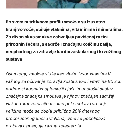
Po svom nutritivnom profilu smokve su izuzetno
hranjivo voće, obiluje vlaknima, vitaminima i mineralima.
Za divan okus smokve zahvaljuju povišenoj razini
prirodnih šećera, a sadrže i značajnu količinu kalija,
neophodnog za zdravlje kardiovaskularnog i krvožilnog
sustava.
Osim toga, smokve služe kao vitalni izvor vitamina K,
važnog za očuvanje zdravlja kostiju, kao i vitamina B6 koji
pridonosi kognitivnoj funkciji i jača imunološki sustav.
Značajna značajka smokava je njihov značajan sadržaj
vlakana; konzumacijom samo pet smokava srednje
veličine može se dobiti približno 20% dnevnog
preporučenog unosa vlakana, čime se poboljšava
probava i smanjuje razina kolesterola.