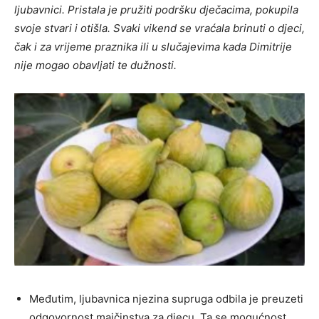
ljubavnici. Pristala je pružiti podršku dječacima, pokupila
svoje stvari i otišla. Svaki vikend se vraćala brinuti o djeci,
čak i za vrijeme praznika ili u slučajevima kada Dimitrije
nije mogao obavljati te dužnosti.
Međutim, ljubavnica njezina supruga odbila je preuzeti
odgovornost majčinstva za djecu. Ta se mogućnost