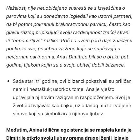
Nažalost, nije neuobičajeno susresti se s izvješćima o
parovima koji su donedavno izgledali kao uzorni partneri,
da bi potom pokrenuli brakorazvodnu parnicu, često kao
glavni razlog pripisujući svoju razdvojenost trećoj strani
ili “nepomirljive” razlike. Priča o ovom paru daje značajnu
pouku za sve, posebno za žene koje se suočavaju s
nevjernim partnerima. Ana i Dimitrije bili su u braku pet
godina, tijekom kojih su u svoju obitelj dobili blizance.
Sada stari tri godine, ovi blizanci pokazivali su priličan
nemir i nestašluk; usprkos tome, Ana je vješto
upravljala njihovim razigranim raspoloženjem. Svoj je
život doživljavala kao bajku, uz odanog muža i voljene
sinove koji su simbolizirali njihovu ljubav.
Međutim, Anina idilična egzistencija se rasplela kada je
Dimitrije otkrio svoju ljubav prema drugoj ženi i izjavio