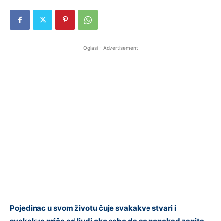
Oglasi - Advertisement
Pojedinac u svom životu čuje svakakve stvari i
svakakve priče od ljudi oko sebe da se ponekad zapita