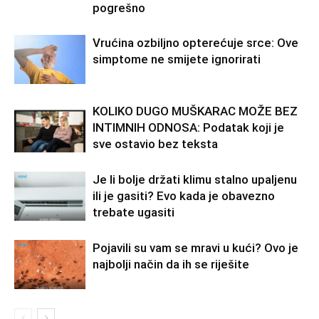
pogrešno
Vrućina ozbiljno opterećuje srce: Ove
simptome ne smijete ignorirati
KOLIKO DUGO MUŠKARAC MOŽE BEZ
INTIMNIH ODNOSA: Podatak koji je
sve ostavio bez teksta
Je li bolje držati klimu stalno upaljenu
ili je gasiti? Evo kada je obavezno
trebate ugasiti
Pojavili su vam se mravi u kući? Ovo je
najbolji način da ih se riješite