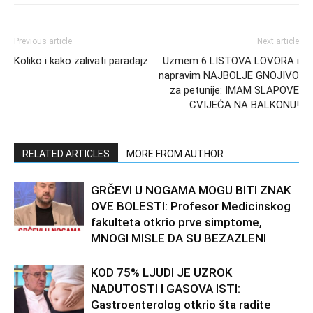
Previous article
Next article
Koliko i kako zalivati paradajz
Uzmem 6 LISTOVA LOVORA i
napravim NAJBOLJE GNOJIVO
za petunije: IMAM SLAPOVE
CVIJEĆA NA BALKONU!
RELATED ARTICLES
MORE FROM AUTHOR
GRČEVI U NOGAMA MOGU BITI ZNAK
OVE BOLESTI: Profesor Medicinskog
fakulteta otkrio prve simptome,
MNOGI MISLE DA SU BEZAZLENI
KOD 75% LJUDI JE UZROK
NADUTOSTI I GASOVA ISTI:
Gastroenterolog otkrio šta radite