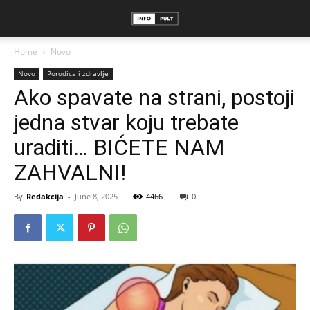
Home
Novo
Novo
Porodica i zdravlje
Ako spavate na strani, postoji
jedna stvar koju trebate
uraditi… BIĆETE NAM
ZAHVALNI!
By
Redakcija
-
June 8, 2025
4466
0