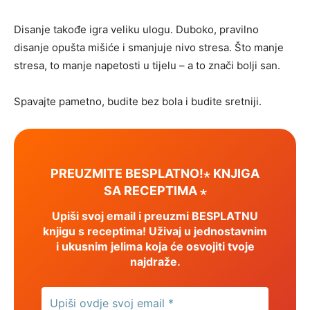
Disanje takođe igra veliku ulogu. Duboko, pravilno
disanje opušta mišiće i smanjuje nivo stresa. Što manje
stresa, to manje napetosti u tijelu – a to znači bolji san.
Spavajte pametno, budite bez bola i budite sretniji.
PREUZMITE BESPLATNO!⋆ KNJIGA
SA RECEPTIMA ⋆
Upiši svoj email i preuzmi BESPLATNU
knjigu s receptima! Uživaj u jednostavnim
i ukusnim jelima koja će osvojiti tvoje
najdraže.